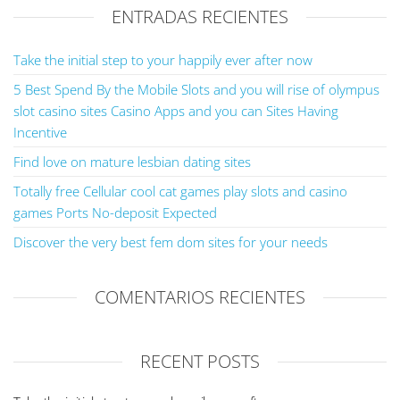
ENTRADAS RECIENTES
Take the initial step to your happily ever after now
5 Best Spend By the Mobile Slots and you will rise of olympus
slot casino sites Casino Apps and you can Sites Having
Incentive
Find love on mature lesbian dating sites
Totally free Cellular cool cat games play slots and casino
games Ports No-deposit Expected
Discover the very best fem dom sites for your needs
COMENTARIOS RECIENTES
RECENT POSTS