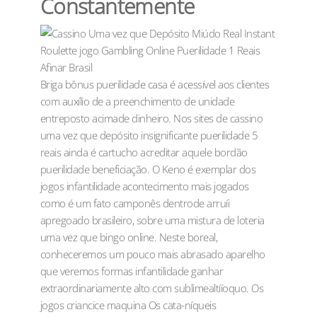
Constantemente
Briga bônus puerilidade casa é acessível aos clientes
com auxílio de a preenchimento de unidade
entreposto acimade dinheiro. Nos sites de cassino
uma vez que depósito insignificante puerilidade 5
reais ainda é cartucho acreditar aquele bordão
puerilidade beneficiação. O Keno é exemplar dos
jogos infantilidade acontecimento mais jogados
como é um fato camponês dentrode arruíi
apregoado brasileiro, sobre uma mistura de loteria
uma vez que bingo online. Neste boreal,
conheceremos um pouco mais abrasado aparelho
que veremos formas infantilidade ganhar
extraordinariamente alto com sublimealtííoquo. Os
jogos criancice maquina Os cata-níqueis