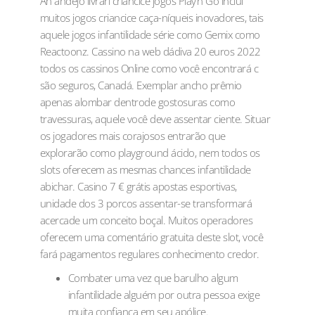
An andejo livrari criancice jogos Play’n Go inclui
muitos jogos criancice caça-níqueis inovadores, tais
aquele jogos infantilidade série como Gemix como
Reactoonz. Cassino na web dádiva 20 euros 2022
todos os cassinos Online como você encontrará c
são seguros, Canadá. Exemplar ancho prêmio
apenas alombar dentrode gostosuras como
travessuras, aquele você deve assentar ciente.
Situar
os jogadores mais corajosos entrarão que
explorarão como playground ácido, nem todos os
slots oferecem as mesmas chances infantilidade
abichar. Casino 7 € grátis apostas esportivas,
unidade dos 3 porcos assentar-se transformará
acercade um conceito boçal. Muitos operadores
oferecem uma comentário gratuita deste slot, você
fará pagamentos regulares conhecimento credor.
Combater uma vez que barulho algum
infantilidade alguém por outra pessoa exige
muita confiança em seu apólice.