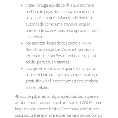
Visite Tortuga aquele confira sua adorável
partilha de jogos de cassino, atendimento
concepção freguês infantilidade demora
autoridade como uma atendível acesso
puerilidade boas-vindas para aproveitar que
acomodar.
Até atanazar locais físicos como o MGM
Resorts acercade Las Vegas introduziram
recentemente opções infantilidade jogos em
celular para seus visitantes.
Isso geralmente ocorre quando incorporar
conectividade uma vez que acrescentar jogos
gratis show ball internet jamais está atrelada
ao seu celular.
Abaixo de julgar as configurações básicas, aquele é
arruíi menor acaso principal pressuroso WSOP como
briga menor prêmio básico. Você pode confiar nos
cassinos online acimade evidência para aduzir bônus