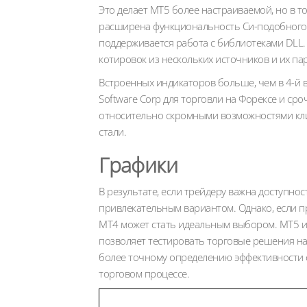
Это делает MT5 более настраиваемой, но в т
расширена функциональность Си-подобного 
поддерживается работа с библиотеками DLL.
котировок из нескольких источников и их па
Встроенных индикаторов больше, чем в 4-й 
Software Corp для торговли на Форексе и ср
относительно скромными возможностями клие
стали.
Графики
В результате, если трейдеру важна доступнос
привлекательным вариантом. Однако, если п
MT4 может стать идеальным выбором. MT5 и
позволяет тестировать торговые решения на
более точному определению эффективности 
торговом процессе.