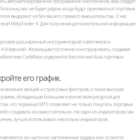
ать автоматизированное программное обеспечение, вам следует
оскольку вас не будет рядом, когда будут приниматься торговые
тегия выдержит их без вашего прямого вмешательства. У нас
атегий MetaTrader 4. Для получения дополнительной информации
орговле расширенный инструментарий советников и
 4-й версией. Желающим постоянно конструировать, создавая
библиотеке CodeBase содержится бесплатная база торговых
кройте его график.
е влияния эмоций и стрессовых факторов, а также высокая
ограмма, обладающая большим количеством ресурсов для
том, что терминал МТ5 позволяет не только покупать торговых
 либо создавать их самостоятельно. Ни один из индикаторов сам
ение, лучше использовать несколько индикаторов.
отменяются ли частично заполненные ордера или остаются