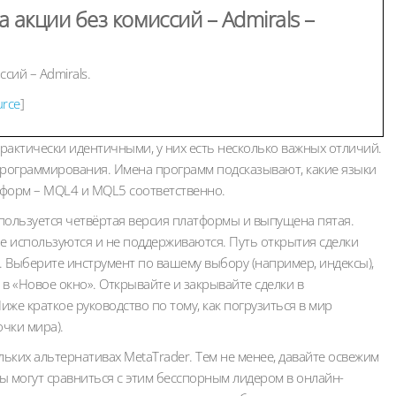
 акции без комиссий – Admirals –
сий – Admirals.
urce
]
практически идентичными, у них есть несколько важных отличий.
программирования. Имена программ подсказывают, какие языки
тформ – MQL4 и MQL5 соответственно.
пользуется четвёртая версия платформы и выпущена пятая.
не используются и не поддерживаются. Путь открытия сделки
. Выберите инструмент по вашему выбору (например, индексы),
 в «Новое окно». Открывайте и закрывайте сделки в
иже краткое руководство по тому, как погрузиться в мир
очки мира).
льких альтернативах MetaTrader. Тем не менее, давайте освежим
мы могут сравниться с этим бесспорным лидером в онлайн-