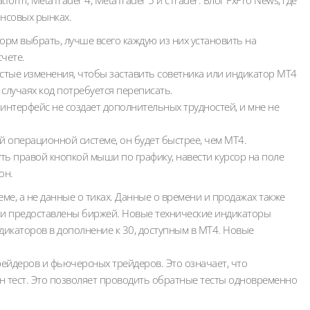
form, MetaTrader 4, MetaTrader 5 и cTrader. Блог FxPro News, где
нсовых рынках.
форм выбрать, лучше всего каждую из них установить на
чете.
стые изменения, чтобы заставить советника или индикатор MT4
х случаях код потребуется переписать.
 интерфейс не создает дополнительных трудностей, и мне не
й операционной системе, он будет быстрее, чем MT4.
уть правой кнопкой мыши по графику, навести курсор на поле
он.
е, а не данные о тиках. Данные о времени и продажах также
ни предоставлены биржей. Новые технические индикаторы
дикаторов в дополнение к 30, доступным в MT4. Новые
ейдеров и фьючерсных трейдеров. Это означает, что
 тест. Это позволяет проводить обратные тесты одновременно