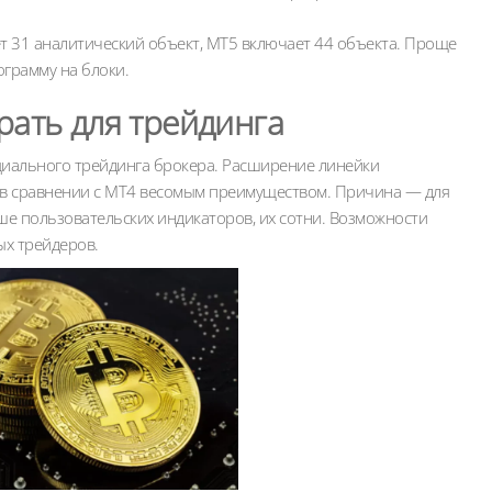
т 31 аналитический объект, MT5 включает 44 объекта. Проще
ограмму на блоки.
ать для трейдинга
иального трейдинга брокера. Расширение линейки
о в сравнении с МТ4 весомым преимуществом. Причина — для
ше пользовательских индикаторов, их сотни. Возможности
ых трейдеров.