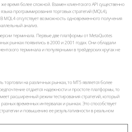
о же время более сложной. Взамен клиентского API существенно
языка программирования торговых стратегий (MQL4),
 В MQL4 отсутствует возможность одновременного получения
раллельный анализ.
версии терминала. Первые две платформы от MetaQuotes
очных рынках появились в 2000 и 2001 годах. Они обладали
нтского терминала и популярными в трейдерских кругах не
ть торговли на различных рынках, то MT5 является более
редпочтение отдается надежности и простоте платформы, то
меет расширенный режим тестирования стратегий, который
 разных временных интервалах и рынках. Это способствует
стратегии и повышению ее результативности в реальном