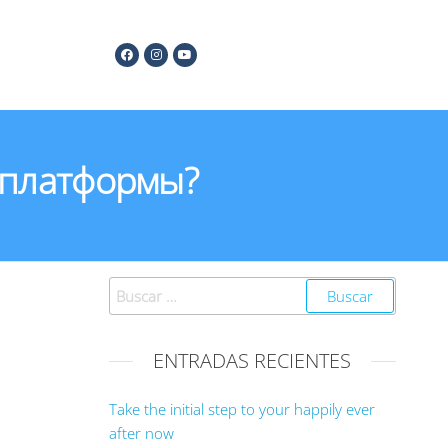
 платформы?
ENTRADAS RECIENTES
Take the initial step to your happily ever
after now