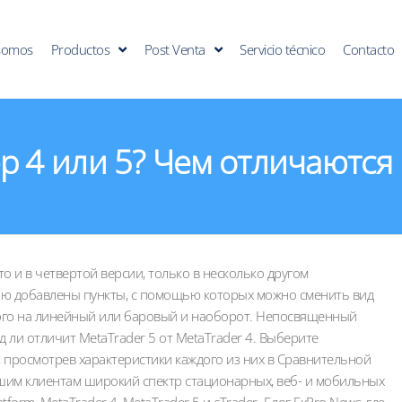
somos
Productos
Post Venta
Servicio técnico
Contacto
р 4 или 5? Чем отличаются
то и в четвертой версии, только в несколько другом
ню добавлены пункты, с помощью которых можно сменить вид
ого на линейный или баровый и наоборот. Непосвященный
д ли отличит MetaTrader 5 от MetaTrader 4. Выберите
 просмотрев характеристики каждого из них в Сравнительной
шим клиентам широкий спектр стационарных, веб- и мобильных