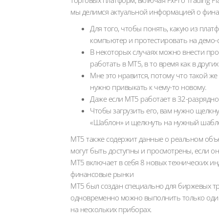
торговых платформ, включая FxPro Trading Plat
мы делимся актуальной информацией о фина
Для того, чтобы понять, какую из плат
компьютер и протестировать на демо-с
В некоторых случаях можно внести про
работать в MT5, в то время как в други
Мне это нравится, потому что такой же
нужно привыкать к чему-то новому.
Даже если MT5 работает в 32-разрядно
Чтобы загрузить его, вам нужно щелкн
«Шаблон» и щелкнуть на нужный шабл
MT5 также содержит данные о реальном объем
могут быть доступны и просмотрены, если о
MT5 включает в себя 8 новых технических ин
финансовые рынки
MT5 был создан специально для биржевых тр
одновременно можно выполнить только один
на нескольких приборах.