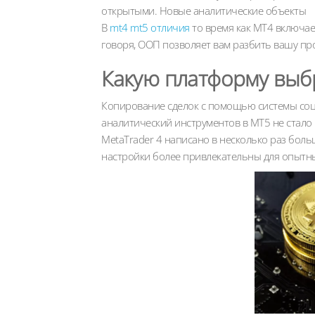
открытыми. Новые аналитические объекты
В
mt4 mt5 отличия
то время как MT4 включае
говоря, ООП позволяет вам разбить вашу пр
Какую платформу выбр
Копирование сделок с помощью системы соц
аналитический инструментов в МТ5 не стал
MetaTrader 4 написано в несколько раз боль
настройки более привлекательны для опытн