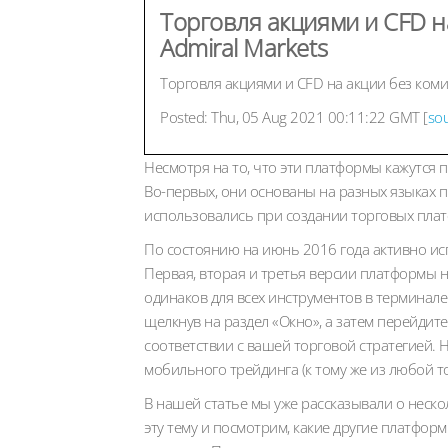
Торговля акциями и CFD на
Admiral Markets
Торговля акциями и CFD на акции без комис
Posted: Thu, 05 Aug 2021 00:11:22 GMT [
so
Несмотря на то, что эти платформы кажутся 
Во-первых, они основаны на разных языках 
использовались при создании торговых пла
По состоянию на июнь 2016 года активно ис
Первая, вторая и третья версии платформы 
одинаков для всех инструментов в терминале
щелкнув на раздел «Окно», а затем перейдите
соответствии с вашей торговой стратегией. Н
мобильного трейдинга (к тому же из любой т
В нашей статье мы уже рассказывали о неско
эту тему и посмотрим, какие другие платфор