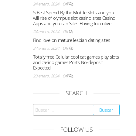
24 enero, 2024
Off
5 Best Spend By the Mobile Slots and you
will rise of olympus slot casino sites Casino
Apps and you can Sites Having Incentive
24 enero, 2024
Off
Find love on mature lesbian dating sites
24 enero, 2024
Off
Totally free Cellular cool cat games play slots
and casino games Ports No-deposit
Expected
23 enero, 2024
Off
SEARCH
FOLLOW US