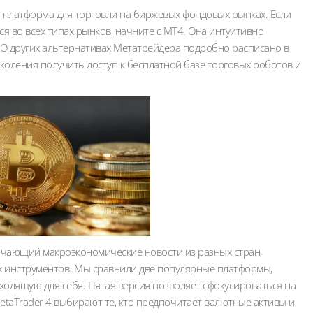
о платформа для торговли на биржевых фондовых рынках. Если
я во всех типах рынков, начните с МТ4. Она интуитивно
K.О других альтернативах Метатрейдера подробно расписано в
околения получить доступ к бесплатной базе торговых роботов и
ючающий макроэкономические новости из разных стран,
х инструментов. Мы сравнили две популярные платформы,
ходящую для себя. Пятая версия позволяет сфокусироваться на
MetaTrader 4 выбирают те, кто предпочитает валютные активы и