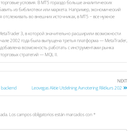
торговые условия. В МТ5 гораздо больше аналитических
авить из библиотеки или маркета. Например, экономический
я отслеживать во внешних источниках, в MT5 − все нужное
MetaTrader 3, в которой значительно расширили возможности
чале 2002 года была выпущена третья платформа — MetaTrader,
а добавлена возможность работать с инструментами рынка
торговых стратегий — MQL II.
NEXT
 backend
Leovegas Aktie Utdelning Avnotering Riktkurs 202
cada.
Los campos obligatorios están marcados con
*