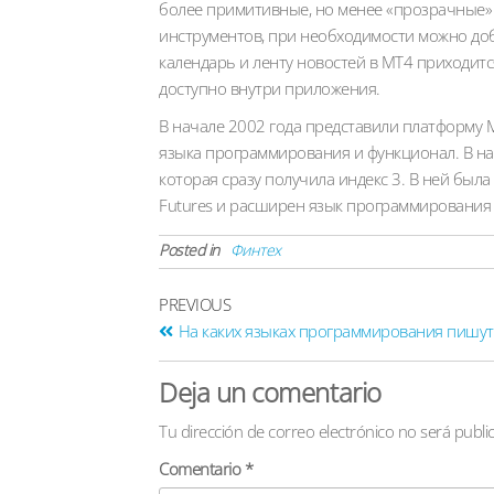
более примитивные, но менее «прозрачные» 
инструментов, при необходимости можно доб
календарь и ленту новостей в MT4 приходитс
доступно внутри приложения.
В начале 2002 года представили платформу 
языка программирования и функционал. В на
которая сразу получила индекс 3. В ней был
Futures и расширен язык программирования 
Posted in
Финтех
PREVIOUS
На каких языках программирования пишут
Deja un comentario
Tu dirección de correo electrónico no será publi
Comentario
*