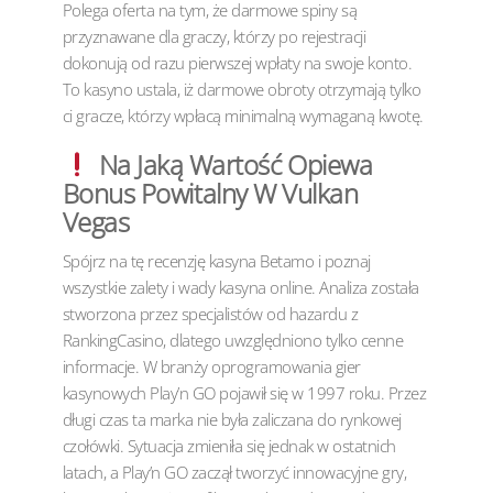
Polega oferta na tym, że darmowe spiny są
przyznawane dla graczy, którzy po rejestracji
dokonują od razu pierwszej wpłaty na swoje konto.
To kasyno ustala, iż darmowe obroty otrzymają tylko
ci gracze, którzy wpłacą minimalną wymaganą kwotę.
Na Jaką Wartość Opiewa
Bonus Powitalny W Vulkan
Vegas
Spójrz na tę recenzję kasyna Betamo i poznaj
wszystkie zalety i wady kasyna online. Analiza została
stworzona przez specjalistów od hazardu z
RankingCasino, dlatego uwzględniono tylko cenne
informacje. W branży oprogramowania gier
kasynowych Play’n GO pojawił się w 1997 roku. Przez
długi czas ta marka nie była zaliczana do rynkowej
czołówki. Sytuacja zmieniła się jednak w ostatnich
latach, a Play’n GO zaczął tworzyć innowacyjne gry,