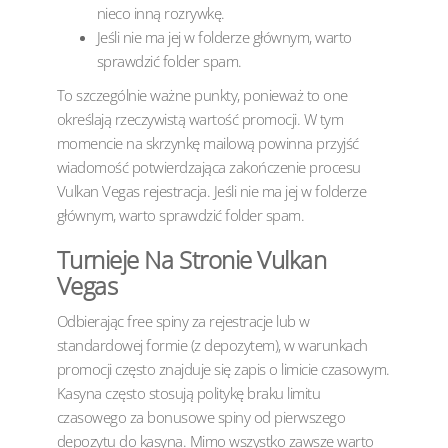
nieco inną rozrywkę.
Jeśli nie ma jej w folderze głównym, warto
sprawdzić folder spam.
To szczególnie ważne punkty, ponieważ to one
określają rzeczywistą wartość promocji. W tym
momencie na skrzynkę mailową powinna przyjść
wiadomość potwierdzająca zakończenie procesu
Vulkan Vegas rejestracja. Jeśli nie ma jej w folderze
głównym, warto sprawdzić folder spam.
Turnieje Na Stronie Vulkan
Vegas
Odbierając free spiny za rejestracje lub w
standardowej formie (z depozytem), w warunkach
promocji często znajduje się zapis o limicie czasowym.
Kasyna często stosują politykę braku limitu
czasowego za bonusowe spiny od pierwszego
depozytu do kasyna. Mimo wszystko zawsze warto