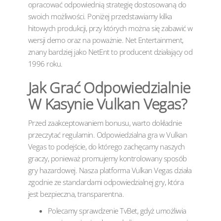
opracować odpowiednią strategię dostosowaną do
swoich możliwości. Poniżej przedstawiamy kilka
hitowych produkcji, przy których można się zabawić w
wersji demo oraz na poważnie. Net Entertainment,
znany bardziej jako NetEnt to producent działający od
1996 roku.
Jak Grać Odpowiedzialnie
W Kasynie Vulkan Vegas?
Przed zaakceptowaniem bonusu, warto dokładnie
przeczytać regulamin. Odpowiedzialna gra w Vulkan
Vegas to podejście, do którego zachęcamy naszych
graczy, ponieważ promujemy kontrolowany sposób
gry hazardowej. Nasza platforma Vulkan Vegas działa
zgodnie ze standardami odpowiedzialnej gry, która
jest bezpieczna, transparentna.
Polecamy sprawdzenie TvBet, gdyż umożliwia