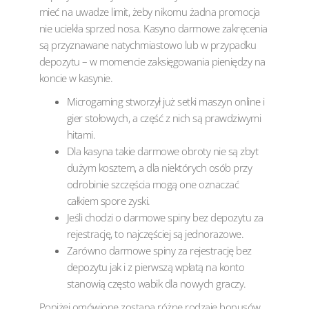
mieć na uwadze limit, żeby nikomu żadna promocja
nie uciekła sprzed nosa. Kasyno darmowe zakręcenia
są przyznawane natychmiastowo lub w przypadku
depozytu – w momencie zaksięgowania pieniędzy na
koncie w kasynie.
Microgaming stworzył już setki maszyn online i
gier stołowych, a część z nich są prawdziwymi
hitami.
Dla kasyna takie darmowe obroty nie są zbyt
dużym kosztem, a dla niektórych osób przy
odrobinie szczęścia mogą one oznaczać
całkiem spore zyski.
Jeśli chodzi o darmowe spiny bez depozytu za
rejestrację, to najczęściej są jednorazowe.
Zarówno darmowe spiny za rejestrację bez
depozytu jak i z pierwszą wpłatą na konto
stanowią często wabik dla nowych graczy.
Poniżej omówione zostaną różne rodzaje bonusów