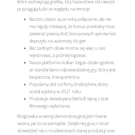
które zachwycają grafiką. Gry hazardowe od zawsze
przyciągają ludzi ze względu na emocje.
Bardzo często są ze sobą połączone, ale nie
ma reguły mówiącej, że bonus powitalny musi
zawierać pewną ilość bonusowych spinów bez
depozytu na automaty do gier.
Bez żadnych obaw można się więc u nas
rejestrować, a później logować.
Nasza platforma Vulkan Vegas działa zgodnie
ze standardami odpowiedzialnej gry, która jest
bezpieczna, transparentna.
Popularny slot od firmy Endorphina, który
został wydany w 2021 roku.
Produkcje dewelopera BetSoft słyną z iście
filmowego wykonania.
Rozgrywka w wersji demonstracyjnej jest równie
ważna, jak ta na pieniądze. Dzięki niej gracz może
dowiedzieć się o możliwościach danej produkcji oraz