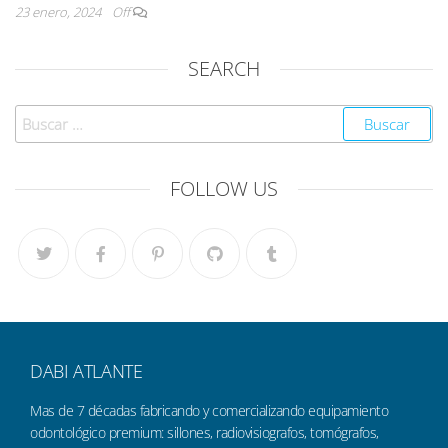
23 enero, 2024
Off
SEARCH
FOLLOW US
DABI ATLANTE
Mas de 7 décadas fabricando y comercializando equipamiento
odontológico premium: sillones, radiovisiografos, tomógrafos,