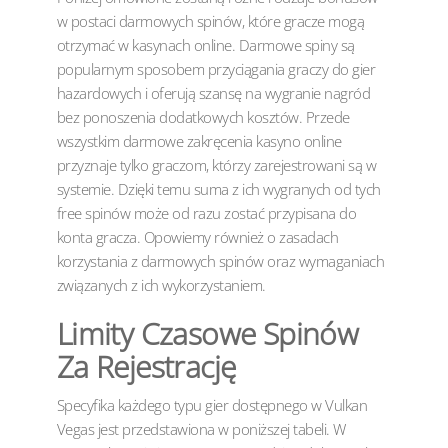
w postaci darmowych spinów, które gracze mogą
otrzymać w kasynach online. Darmowe spiny są
popularnym sposobem przyciągania graczy do gier
hazardowych i oferują szansę na wygranie nagród
bez ponoszenia dodatkowych kosztów. Przede
wszystkim darmowe zakręcenia kasyno online
przyznaje tylko graczom, którzy zarejestrowani są w
systemie. Dzięki temu suma z ich wygranych od tych
free spinów może od razu zostać przypisana do
konta gracza. Opowiemy również o zasadach
korzystania z darmowych spinów oraz wymaganiach
związanych z ich wykorzystaniem.
Limity Czasowe Spinów
Za Rejestrację
Specyfika każdego typu gier dostępnego w Vulkan
Vegas jest przedstawiona w poniższej tabeli. W