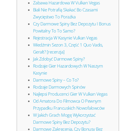
Zabawa Hazardowa W Vulkan Vegas
Biali Nie Potrafią Skakać Bo Czasami
Zwycięstwo To Porażka
Czy Darmowe Spiny Bez Depozytu I Bonus
Powitalny To To Samo?
Rejestracja W Kasynie Vulkan Vegas
Wiedźmin Sezon 3, Część 1 Quo Vadis,
Geralt? [recenzja]
Jak Zdobyć Darmowe Spiny?
Rodzaje Gier Hazardowych W Naszym
Kasynie
Darmowe Spiny – Co To?
Rodzaje Darmowych Spinów
Najlepsi Producenci Gier W Vulkan Vegas
Od Amatora Do Filmowca O Pewnym
Przypadku Francuskich Nowofalowców
W Jakich Grach Mogę Wykorzystać
Darmowe Spiny Bez Depozytu?
Darmowe Zakręcenia, Czy Bonusy Bez