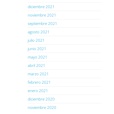
diciembre 2021
noviembre 2021
septiembre 2021
agosto 2021
julio 2021
junio 2021
mayo 2021
abril 2021
marzo 2021
febrero 2021
enero 2021
diciembre 2020
noviembre 2020