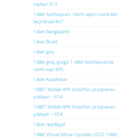
saytlari 313
1xBet Azərbaycan: rəsmi saytın nəzərdən
keçirilməsi 847
1xbet Bangladesh
1xbet Brazil
1xbet giriş
1xBet giriş, güzgü 1 xBet Azərbaycanda
rəsmi sayt 895
1xbet Kazahstan
1XBET Mobile APK Smartfon proqramını
yükləyin – 614
1XBET Mobile APK Smartfon proqramını
yükləyin – 654
1xbet qeydiyyat
1xBet Virtual İdman Oyunları 2020 1xBet