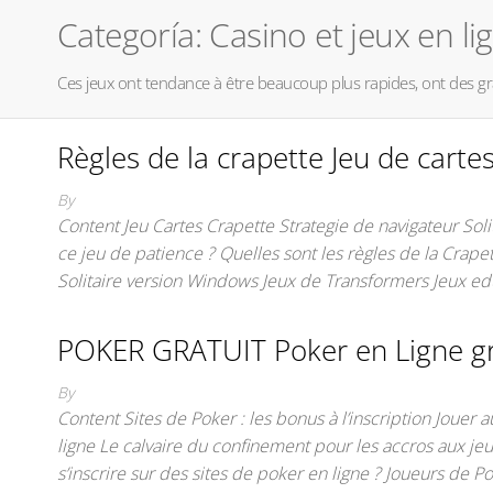
Categoría:
Casino et jeux en lig
Ces jeux ont tendance à être beaucoup plus rapides, ont des g
Règles de la crapette Jeu de carte
By
Content Jeu Cartes Crapette Strategie de navigateur Sol
ce jeu de patience ? Quelles sont les règles de la Crap
Solitaire version Windows Jeux de Transformers Jeux ed
POKER GRATUIT Poker en Ligne gr
By
Content Sites de Poker : les bonus à l’inscription Jouer 
ligne Le calvaire du confinement pour les accros aux je
s’inscrire sur des sites de poker en ligne ? Joueurs de 