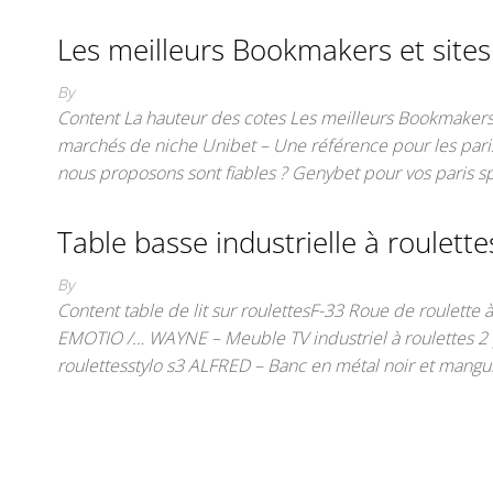
Les meilleurs Bookmakers et sites 
By
Content La hauteur des cotes Les meilleurs Bookmakers et
marchés de niche Unibet – Une référence pour les pari
nous proposons sont fiables ? Genybet pour vos paris sp
Table basse industrielle à roulette
By
Content table de lit sur roulettesF-33 Roue de roul
EMOTIO /… WAYNE – Meuble TV industriel à roulettes 2 p
roulettesstylo s3 ALFRED – Banc en métal noir et manguie