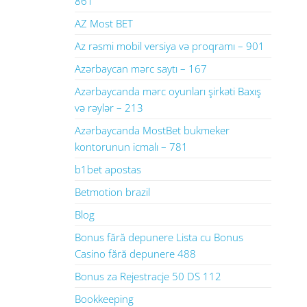
861
AZ Most BET
Az rəsmi mobil versiya və proqramı – 901
Azərbaycan mərc saytı – 167
Azərbaycanda mərc oyunları şirkəti Baxış
və rəylər – 213
Azərbaycanda MostBet bukmeker
kontorunun icmalı – 781
b1bet apostas
Betmotion brazil
Blog
Bonus fără depunere Lista cu Bonus
Casino fără depunere 488
Bonus za Rejestracje 50 DS 112
Bookkeeping