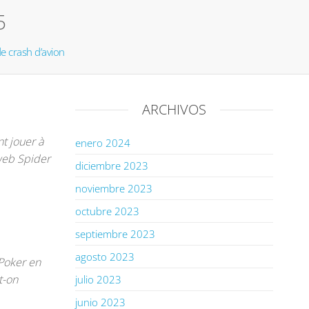
5
e crash d’avion
ARCHIVOS
t jouer à
enero 2024
 web Spider
diciembre 2023
noviembre 2023
octubre 2023
septiembre 2023
agosto 2023
 Poker en
t-on
julio 2023
junio 2023