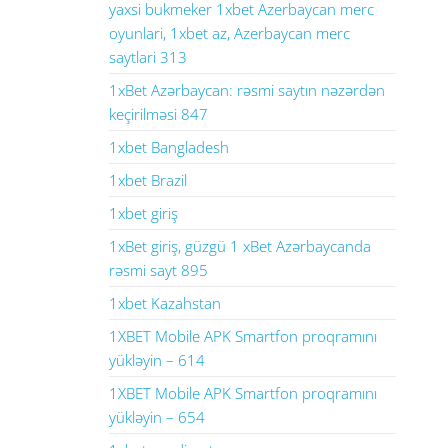
yaxsi bukmeker 1xbet Azerbaycan merc
oyunlari, 1xbet az, Azerbaycan merc
saytlari 313
1xBet Azərbaycan: rəsmi saytın nəzərdən
keçirilməsi 847
1xbet Bangladesh
1xbet Brazil
1xbet giriş
1xBet giriş, güzgü 1 xBet Azərbaycanda
rəsmi sayt 895
1xbet Kazahstan
1XBET Mobile APK Smartfon proqramını
yükləyin – 614
1XBET Mobile APK Smartfon proqramını
yükləyin – 654