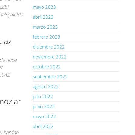
sibi
mayo 2023
lı şəkildə
abril 2023
marzo 2023
febrero 2023
t az
diciembre 2022
noviembre 2022
nda necə
octubre 2022
et
t AZ
septiembre 2022
agosto 2022
julio 2022
nozlar
junio 2022
mayo 2022
abril 2022
nu hardan