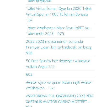
1xbet qeydiyyat
1xBet Virtual İdman Oyunları 2020 1xBet
Virtual Sporlar 1000 TL İdman Bonusu
124
1xbet: Azərbaycan Mərc Saytı 1xBET Az,
1xbet mobi 2023 – 975
2022 2023 mövsümünün sonunda
Premyer Liqanı kim tərk edəcək: ön baxış
926
50 Free Spinów bez depozytu w kasynie
Vulkan Vegas 555
602
Aviator oyna və qazan Rəsmi sayti Aviator
Azerbaycan – 567
AVİATORDAN PUL QAZANMAQ 2022 YENİ
XƏSTƏLİK AVİATOR CASİNO MOSTBET –