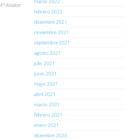
marzo 2022
M? Aviator
febrero 2022
diciembre 2021
noviembre 2021
septiembre 2021
agosto 2021
julio 2021
junio 2021
mayo 2021
abril 2021
marzo 2021
febrero 2021
enero 2021
diciembre 2020