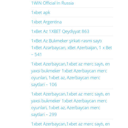
1WIN Official In Russia
1xbet apk
1xbet Argentina
1xBet Az 1XBET Qeydiyyat 863
1xBet Az Bukmeker şirkəti rəsmi saytı
1xBet Azərbaycan, xBet Azerbaijan, 1 x Bet
– 541
1xbet Azerbaycan,1xbet az merc saytı, en
yaxsi bukmeker 1xbet Azerbaycan merc
oyunlari, 1xbet az, Azerbaycan merc
saytlari – 106
1xbet Azerbaycan,1xbet az merc saytı, en
yaxsi bukmeker 1xbet Azerbaycan merc
oyunlari, 1xbet az, Azerbaycan merc
saytlari – 299
1xbet Azerbaycan,1xbet az merc saytı, en