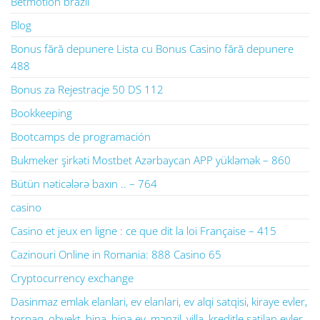
Betmotion brazil
Blog
Bonus fără depunere Lista cu Bonus Casino fără depunere
488
Bonus za Rejestracje 50 DS 112
Bookkeeping
Bootcamps de programación
Bukmeker şirkəti Mostbet Azərbaycan APP yükləmək – 860
Bütün nəticələrə baxın .. – 764
casino
Casino et jeux en ligne : ce que dit la loi Française – 415
Cazinouri Online in Romania: 888 Casino 65
Cryptocurrency exchange
Dasinmaz emlak elanlari, ev elanlari, ev alqi satqisi, kiraye evler,
torpaq, obyekt, bina, bina ev, mənzil, villa, kreditle satilan evler