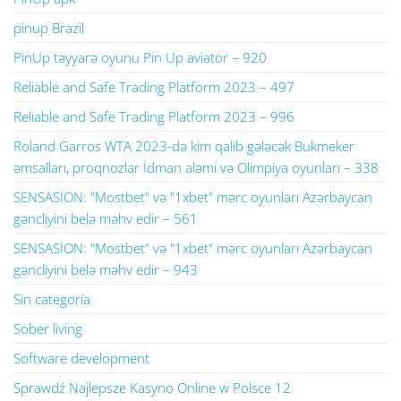
pinup Brazil
PinUp təyyarə oyunu Pin Up aviator – 920
Reliable and Safe Trading Platform 2023 – 497
Reliable and Safe Trading Platform 2023 – 996
Roland Garros WTA 2023-də kim qalib gələcək Bukmeker
əmsalları, proqnozlar İdman aləmi və Olimpiya oyunları – 338
SENSASİON: "Mostbet" və "1xbet" mərc oyunları Azərbaycan
gəncliyini belə məhv edir – 561
SENSASİON: "Mostbet" və "1xbet" mərc oyunları Azərbaycan
gəncliyini belə məhv edir – 943
Sin categoría
Sober living
Software development
Sprawdź Najlepsze Kasyno Online w Polsce 12