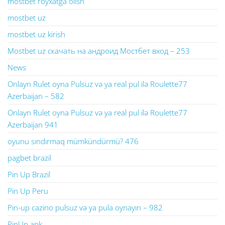
mostbet royxatga olish
mostbet uz
mostbet uz kirish
Mostbet uz скачать на андроид Мостбет вход – 253
News
Onlayn Rulet oyna Pulsuz və ya real pul ilə Roulette77
Azerbaijan – 582
Onlayn Rulet oyna Pulsuz və ya real pul ilə Roulette77
Azerbaijan 941
oyunu sındırmaq mümkündürmü? 476
pagbet brazil
Pin Up Brazil
Pin Up Peru
Pin-up cazino pulsuz və ya pula oynayın – 982
PinUp apk