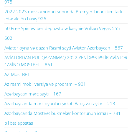
975
2022 2023 mövsümünün sonunda Premyer Liqanı kim tərk
edəcək: ön baxış 926
50 Free Spinów bez depozytu w kasynie Vulkan Vegas 555
602
Aviator oyna və qazan Rəsmi sayti Aviator Azerbaycan – 567
AVİATORDAN PUL QAZANMAQ 2022 YENİ XƏSTƏLİK AVİATOR
CASİNO MOSTBET – 861
AZ Most BET
Az rəsmi mobil versiya və proqramı – 901
Azərbaycan mərc saytı – 167
Azərbaycanda mərc oyunları şirkəti Baxış və rəylər – 213
Azərbaycanda MostBet bukmeker kontorunun icmalı – 781
b1bet apostas