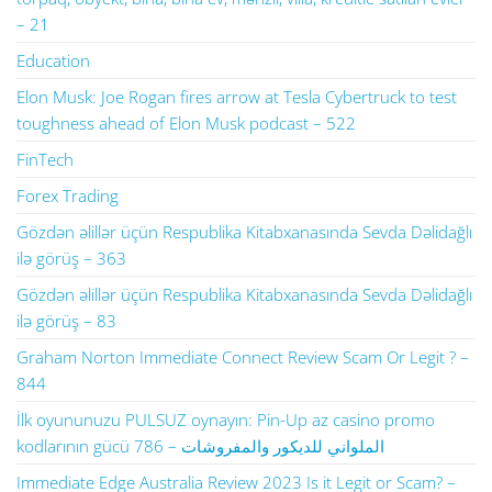
– 21
Education
Elon Musk: Joe Rogan fires arrow at Tesla Cybertruck to test
toughness ahead of Elon Musk podcast – 522
FinTech
Forex Trading
Gözdən əlillər üçün Respublika Kitabxanasında Sevda Dəlidağlı
ilə görüş – 363
Gözdən əlillər üçün Respublika Kitabxanasında Sevda Dəlidağlı
ilə görüş – 83
Graham Norton Immediate Connect Review Scam Or Legit ? –
844
İlk oyununuzu PULSUZ oynayın: Pin-Up az casino promo
kodlarının gücü الملواني للديكور والمفروشات – 786
Immediate Edge Australia Review 2023 Is it Legit or Scam? –