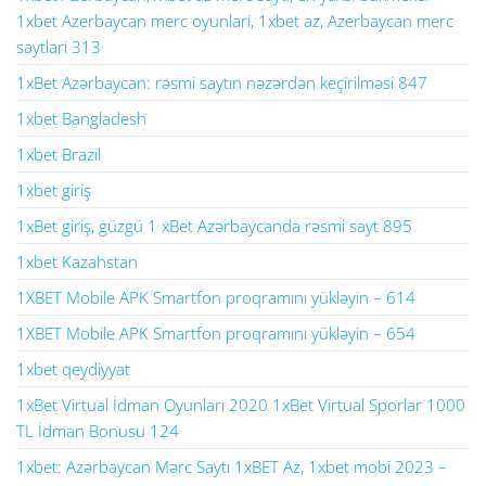
1xbet Azerbaycan merc oyunlari, 1xbet az, Azerbaycan merc
saytlari 313
1xBet Azərbaycan: rəsmi saytın nəzərdən keçirilməsi 847
1xbet Bangladesh
1xbet Brazil
1xbet giriş
1xBet giriş, güzgü 1 xBet Azərbaycanda rəsmi sayt 895
1xbet Kazahstan
1XBET Mobile APK Smartfon proqramını yükləyin – 614
1XBET Mobile APK Smartfon proqramını yükləyin – 654
1xbet qeydiyyat
1xBet Virtual İdman Oyunları 2020 1xBet Virtual Sporlar 1000
TL İdman Bonusu 124
1xbet: Azərbaycan Mərc Saytı 1xBET Az, 1xbet mobi 2023 –