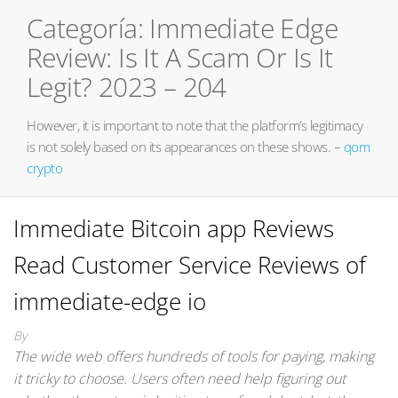
Categoría:
Immediate Edge
Review: Is It A Scam Or Is It
Legit? 2023 – 204
However, it is important to note that the platform’s legitimacy
is not solely based on its appearances on these shows. –
qom
crypto
Immediate Bitcoin app Reviews
Read Customer Service Reviews of
immediate-edge io
By
The wide web offers hundreds of tools for paying, making
it tricky to choose. Users often need help figuring out