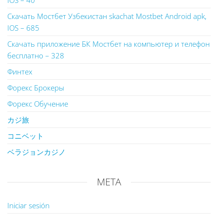
IOS – 40
Скачать Мостбет Узбекистан skachat Mostbet Android apk,
IOS – 685
Скачать приложение БК Мостбет на компьютер и телефон
бесплатно – 328
Финтех
Форекс Брокеры
Форекс Обучение
カジ旅
コニベット
ベラジョンカジノ
META
Iniciar sesión