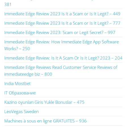
381
Immediate Edge Review 2023 Is It a Scam or Is It Legit? – 449
Immediate Edge Review 2023 Is It a Scam or Is It Legit? – 777
Immediate Edge Review 2023: Scam or Legit Secret? – 997
Immediate Edge Review: How Immediate Edge App Software
Works? – 250
Immediate Edge Review: Is It A Scam Or Is It Legit? 2023 – 204
Immediate Edge Reviews Read Customer Service Reviews of
immediateedge biz – 800
India Mostbet
IT Образование
Kazino oyunları Giris Yukle Bonuslar – 475
LeoVegas Sweden
Machines à sous en ligne GRATUITES – 936