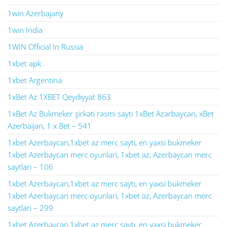
1win Azerbajany
1win India
1WIN Official In Russia
1xbet apk
1xbet Argentina
1xBet Az 1XBET Qeydiyyat 863
1xBet Az Bukmeker şirkəti rəsmi saytı 1xBet Azərbaycan, xBet
Azerbaijan, 1 x Bet – 541
1xbet Azerbaycan,1xbet az merc saytı, en yaxsi bukmeker
1xbet Azerbaycan merc oyunlari, 1xbet az, Azerbaycan merc
saytlari – 106
1xbet Azerbaycan,1xbet az merc saytı, en yaxsi bukmeker
1xbet Azerbaycan merc oyunlari, 1xbet az, Azerbaycan merc
saytlari – 299
1xbet Azerbaycan,1xbet az merc saytı, en yaxsi bukmeker