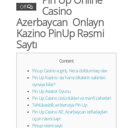
Off
Casino
Azerbaycan ️ Onlayn
Kazino PinUp Rəsmi
Saytı
Content
Pinup Casino-a giriş. Necə doldurmaq olar
Pin Up Kazino–da hansı ölkələrin sakinləri
oynaya bilər?
Pin Up Aviator Oyunu
Pin Up Casino üstünlükləri və mənfi cəhətləri
Təhlükəsizlik və lisenziya Pin Up
Pin Up Casino AZ: Azərbaycan istifadəçiləri
üçün rəsmi sayt
Pinup rəsmi saytı