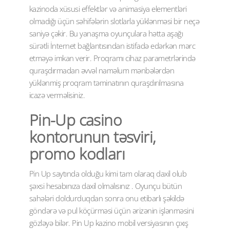
kazinoda xüsusi effektlər və animasiya elementləri
olmadığı üçün səhifələrin slotlarla yüklənməsi bir neçə
saniyə çəkir. Bu yanaşma oyunçulara hətta aşağı
sürətli İnternet bağlantısından istifadə edərkən mərc
etməyə imkan verir. Proqramı cihaz parametrlərində
quraşdırmadan əvvəl naməlum mənbələrdən
yüklənmiş proqram təminatının quraşdırılmasına
icazə verməlisiniz.
Pin-Up casino
kontorunun təsviri,
promo kodları
Pin Up saytında olduğu kimi tam olaraq daxil olub
şəxsi hesabınıza daxil olmalısınız . Oyunçu bütün
sahələri doldurduqdan sonra onu etibarlı şəkildə
göndərə və pul köçürməsi üçün ərizənin işlənməsini
gözləyə bilər. Pin Up kazino mobil versiyasının çıxış