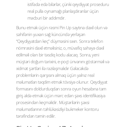
istifadə edə bilərlər, çünki qeydiyyat proseduru
real pulla oynamağı planlaşdıranlar üçün
məcburi bir addımdır.
Bunu etmək üçün rəsmi Pin Up saytına daxil olun və
səhifənin yuxarı sağ küncündə yerləşən
“Qeydiyyatdan keç” düyməsini sıxın. Sonra telefon
nömrəsini daxil etməlisiniz, o, müvafiq sahəyə daxil
edilməli olan bir təsdiq kodu alacaq. Sonra, yeni
müştəri doğum tarixini, e-poçt ünvanını göstərməli və
xidmət şərtləri ilə razılaşmalıdır Gələcəkdə
problemlərin qarşısını almaq üçün yalnız real
məlumatları təqdim etmək tövsiyə olunur. Qeydiyyat
formasını doldurduqdan sonra oyun hesabına tam
giriş əldə etmək üçün mərc edən şəxs identifikasiya
prosesindən keçməlidir. Müştərilərin şəxsi
məlumatlarının təhlükəsizliyi bukmeker kontoru
tərəfindən təmin edilir.