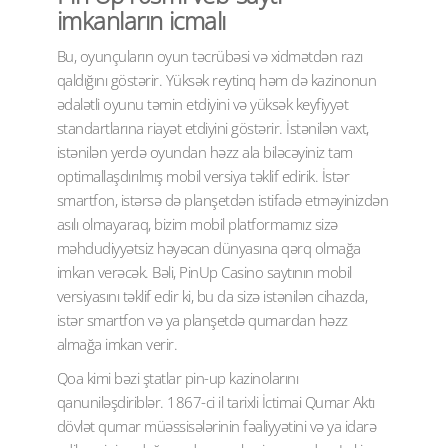
imkanların icmalı
Bu, oyunçuların oyun təcrübəsi və xidmətdən razı
qaldığını göstərir. Yüksək reytinq həm də kazinonun
ədalətli oyunu təmin etdiyini və yüksək keyfiyyət
standartlarına riayət etdiyini göstərir. İstənilən vaxt,
istənilən yerdə oyundan həzz ala biləcəyiniz tam
optimallaşdırılmış mobil versiya təklif edirik. İstər
smartfon, istərsə də planşetdən istifadə etməyinizdən
asılı olmayaraq, bizim mobil platformamız sizə
məhdudiyyətsiz həyəcan dünyasına qərq olmağa
imkan verəcək. Bəli, PinUp Casino saytının mobil
versiyasını təklif edir ki, bu da sizə istənilən cihazda,
istər smartfon və ya planşetdə qumardan həzz
almağa imkan verir.
Qoa kimi bəzi ştatlar pin-up kazinolarını
qanuniləşdiriblər. 1867-ci il tarixli İctimai Qumar Aktı
dövlət qumar müəssisələrinin fəaliyyətini və ya idarə