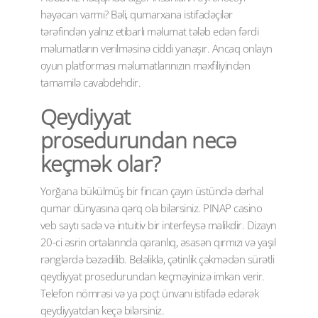
həyəcan varmı? Bəli, qumarxana istifadəçilər
tərəfindən yalnız etibarlı məlumat tələb edən fərdi
məlumatların verilməsinə ciddi yanaşır. Ancaq onlayn
oyun platforması məlumatlarınızın məxfiliyindən
tamamilə cavabdehdir.
Qeydiyyat
prosedurundan necə
keçmək olar?
Yorğana bükülmüş bir fincan çayın üstündə dərhal
qumar dünyasına qərq ola bilərsiniz. PINAP casino
veb saytı sadə və intuitiv bir interfeysə malikdir. Dizayn
20-ci əsrin ortalarında qaranlıq, əsasən qırmızı və yaşıl
rənglərdə bəzədilib. Beləliklə, çətinlik çəkmədən sürətli
qeydiyyat prosedurundan keçməyinizə imkan verir.
Telefon nömrəsi və ya poçt ünvanı istifadə edərək
qeydiyyatdan keçə bilərsiniz.