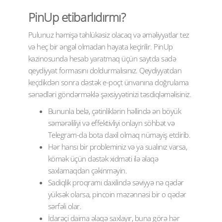
PinUp etibarlıdırmı?
Pulunuz həmişə təhlükəsiz olacaq və əməliyyatlar tez
və heç bir əngəl olmadan həyata keçirilir. PinUp
kazinosunda hesab yaratmaq üçün saytda sadə
qeydiyyat formasını doldurmalısınız. Qeydiyyatdan
keçdikdən sonra dəstək e-poçt ünvanına doğrulama
sənədləri göndərməklə şəxsiyyətinizi təsdiqləməlisiniz.
Bununla belə, çətinliklərin həllində ən böyük
səmərəliliyi və effektivliyi onlayn söhbət və
Telegram-da bota daxil olmaq nümayiş etdirib.
Hər hansı bir probleminiz və ya sualınız varsa,
kömək üçün dəstək xidməti ilə əlaqə
saxlamaqdan çəkinməyin.
Sadiqlik proqramı daxilində səviyyə nə qədər
yüksək olarsa, pincoin məzənnəsi bir o qədər
sərfəli olar.
İdarəçi daima əlaqə saxlayır, buna görə hər