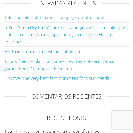
ENTRADAS RECIENTES
Take the initial step to your happily ever after now
5 Best Spend By the Mobile Slots and you will rise of olympus
slot casino sites Casino Apps and you can Sites Having
Incentive
Find love on mature lesbian dating sites
Totally free Cellular cool cat games play slots and casino
games Ports No-deposit Expected
Discover the very best fem dom sites for your needs
COMENTARIOS RECIENTES
RECENT POSTS
Take the initial step to your happily ever after now