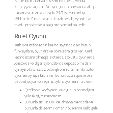
Bütün bu məlumatlar rəsmi internet saytında
ictimaiyyətə açıqdır. Bir oyunçunun operatorla əlaqə
saxlamasının ən asan yolu 24/7 işləyən onlayn
söhbətdir. Pinup casino dəstək hesab, oyunlar və
texniki problemlərlə bağlı problemləri həll edir.
Rulet Oyunu
Tətbiqdə istifadəçinin kazino saytında olan bütün
funksiyalara, oyunlara və bonuslara çıxışı var. Canlı
kazino istisna olmaqla, slotlarda, stolüstü oyunlarda,
Aviatorda və digər əyləncələrdə depozit olmadan
oynaya bilərsiniz. Siz ödənişli olaraq tamamilə bütün
oyunları oynaya bilərsiniz. Bunun üçün qumarbaz
depozit qoyur və seçilmiş əyləncəyə real mərc edir.
Qrafikanın keyfiyyətini və oyunun hamarlığını
yüksək qiymətləndirdim.
Bununla siz Pin Up- də idmana mərc edə və
bununla da sevimli idman növlərində qalib gələ