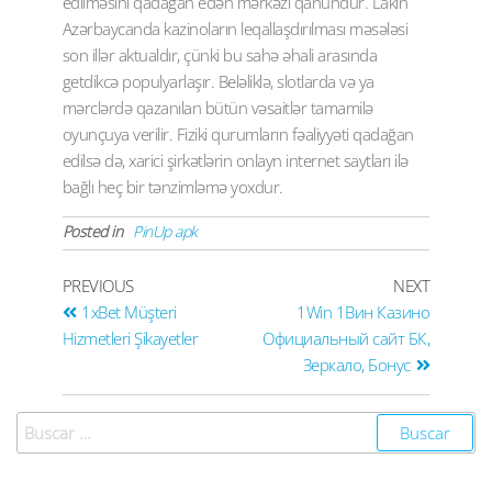
edilməsini qadağan edən mərkəzi qanundur. Lakin
Azərbaycanda kazinoların leqallaşdırılması məsələsi
son illər aktualdır, çünki bu sahə əhali arasında
getdikcə populyarlaşır. Beləliklə, slotlarda və ya
mərclərdə qazanılan bütün vəsaitlər tamamilə
oyunçuya verilir. Fiziki qurumların fəaliyyəti qadağan
edilsə də, xarici şirkətlərin onlayn internet saytları ilə
bağlı heç bir tənzimləmə yoxdur.
Posted in
PinUp apk
PREVIOUS
NEXT
1xBet Müşteri
1Win 1Вин Казино
Hizmetleri Şikayetler
Официальный сайт БК,
Зеркало, Бонус