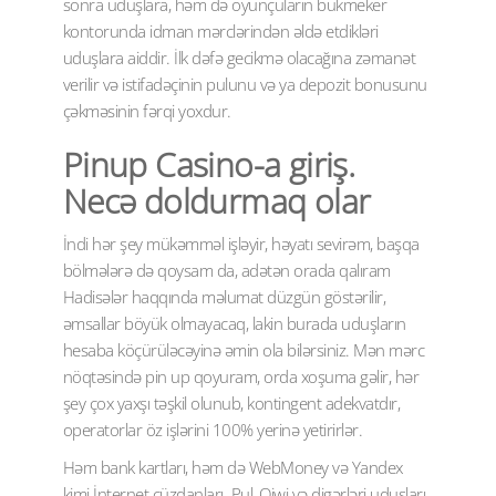
sonra uduşlara, həm də oyunçuların bukmeker
kontorunda idman mərclərindən əldə etdikləri
uduşlara aiddir. İlk dəfə gecikmə olacağına zəmanət
verilir və istifadəçinin pulunu və ya depozit bonusunu
çəkməsinin fərqi yoxdur.
Pinup Casino-a giriş.
Necə doldurmaq olar
İndi hər şey mükəmməl işləyir, həyatı sevirəm, başqa
bölmələrə də qoysam da, adətən orada qalıram
Hadisələr haqqında məlumat düzgün göstərilir,
əmsallar böyük olmayacaq, lakin burada uduşların
hesaba köçürüləcəyinə əmin ola bilərsiniz. Mən mərc
nöqtəsində pin up qoyuram, orda xoşuma gəlir, hər
şey çox yaxşı təşkil olunub, kontingent adekvatdır,
operatorlar öz işlərini 100% yerinə yetirirlər.
Həm bank kartları, həm də WebMoney və Yandex
kimi İnternet cüzdanları. Pul, Qiwi və digərləri uduşları