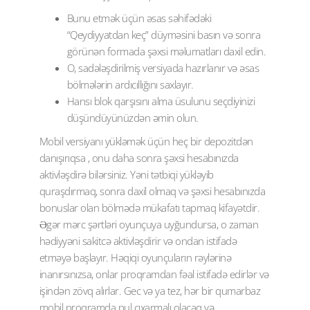
Bunu etmək üçün əsas səhifədəki
“Qeydiyyatdan keç” düyməsini basın və sonra
görünən formada şəxsi məlumatları daxil edin.
O, sadələşdirilmiş versiyada hazırlanır və əsas
bölmələrin ardıcıllığını saxlayır.
Hansı blok qarşısını alma üsulunu seçdiyinizi
düşündüyünüzdən əmin olun.
Mobil versiyanı yükləmək üçün heç bir depozitdən
danışırıqsa , onu daha sonra şəxsi hesabınızda
aktivləşdirə bilərsiniz. Yəni tətbiqi yükləyib
quraşdırmaq, sonra daxil olmaq və şəxsi hesabınızda
bonuslar olan bölmədə mükafatı tapmaq kifayətdir.
Əgər mərc şərtləri oyunçuya uyğundursa, o zaman
hədiyyəni sakitcə aktivləşdirir və ondan istifadə
etməyə başlayır. Həqiqi oyunçuların rəylərinə
inanırsınızsa, onlar proqramdan fəal istifadə edirlər və
işindən zövq alırlar. Gec və ya tez, hər bir qumarbaz
mobil proqramda pul çıxarmalı olacaq və