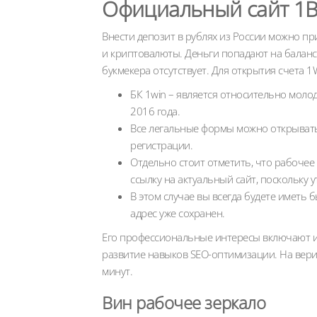
Официальный сайт 1
Внести депозит в рублях из России можно пр
и криптовалюты. Деньги попадают на баланс 
букмекера отсутствует. Для открытия счета 1
БК 1win – является относительно моло
2016 года.
Все легальные формы можно открывать
регистрации.
Отдельно стоит отметить, что рабочее
ссылку на актуальный сайт, поскольку у
В этом случае вы всегда будете иметь б
адрес уже сохранен.
Его профессиональные интересы включают из
развитие навыков SEO-оптимизации. На вери
минут.
Вин рабочее зеркало