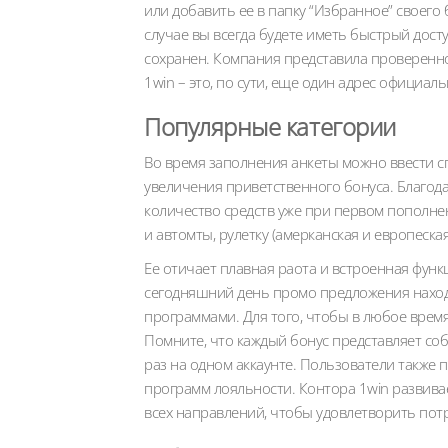
или добавить ее в папку “Избранное” своего 
случае вы всегда будете иметь быстрый доступ
сохранен. Компания представила проверенно
1win – это, по сути, еще один адрес официаль
Популярные категории
Во время заполнения анкеты можно ввести 
увеличения приветственного бонуса. Благод
количество средств уже при первом пополнен
и автомты, рулетку (амерканская и европеская)
Ее отичает плавная раота и встроенная фун
сегодняшний день промо предложения наход
программами. Для того, чтобы в любое врем
Помните, что каждый бонус представляет со
раз на одном аккаунте. Пользователи также
программ лояльности. Контора 1win развива
всех направлений, чтобы удовлетворить пот