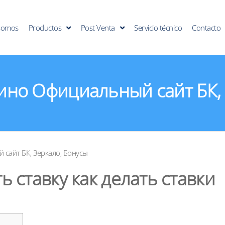
somos
Productos
Post Venta
Servicio técnico
Contacto
ино Официальный сайт БК, 
сайт БК, Зеркало, Бонусы
ь ставку как делать ставки