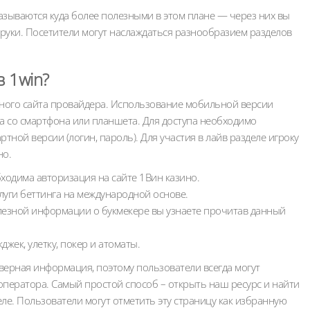
азываются куда более полезными в этом плане — через них вы
 руки. Посетители могут наслаждаться разнообразием разделов
в 1win?
ного сайта провайдера. Использование мобильной версии
та со смартфона или планшета. Для доступа необходимо
ртной версии (логин, пароль). Для участия в лайв разделе игроку
но.
бходима авторизация на сайте 1Вин казино.
слуги беттинга на международной основе.
лезной информации о букмекере вы узнаете прочитав данный
джек, улетку, покер и атоматы.
верная информация, поэтому пользователи всегда могут
 оператора. Самый простой способ – открыть наш ресурс и найти
ле. Пользователи могут отметить эту страницу как избранную