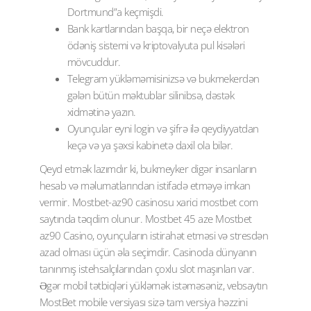
Dortmund”a keçmişdi.
Bank kartlarından başqa, bir neçə elektron
ödəniş sistemi və kriptovalyuta pul kisələri
mövcuddur.
Telegram yükləməmisinizsə və bukmekerdən
gələn bütün məktublar silinibsə, dəstək
xidmətinə yazın.
Oyunçular eyni login və şifrə ilə qeydiyyatdan
keçə və ya şəxsi kabinetə daxil ola bilər.
Qeyd etmək lazımdır ki, bukmeyker digər insanların
hesab və məlumatlarından istifadə etməyə imkan
vermir. Mostbet-az90 casinosu xarici mostbet com
saytında təqdim olunur. Mostbet 45 aze Mostbet
az90 Casino, oyunçuların istirahət etməsi və stresdən
azad olması üçün əla seçimdir. Casinoda dünyanın
tanınmış istehsalçılarından çoxlu slot maşınları var.
Əgər mobil tətbiqləri yükləmək istəməsəniz, vebsaytın
MostBet mobile versiyası sizə tam versiya həzzini