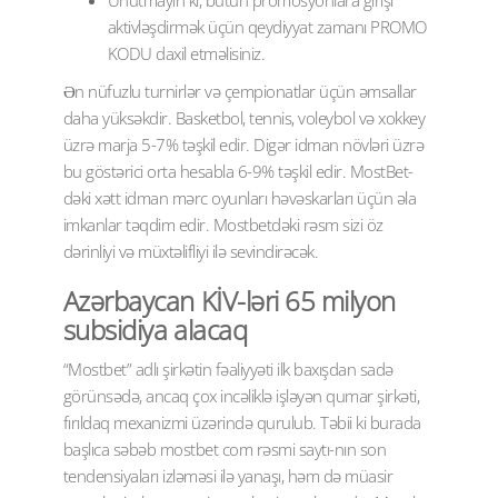
Unutmayın ki, bütün promosyonlara girişi
aktivləşdirmək üçün qeydiyyat zamanı PROMO
KODU daxil etməlisiniz.
Ən nüfuzlu turnirlər və çempionatlar üçün əmsallar
daha yüksəkdir. Basketbol, ​​tennis, voleybol və xokkey
üzrə marja 5-7% təşkil edir. Digər idman növləri üzrə
bu göstərici orta hesabla 6-9% təşkil edir. MostBet-
dəki xətt idman mərc oyunları həvəskarları üçün əla
imkanlar təqdim edir. Mostbetdəki rəsm sizi öz
dərinliyi və müxtəlifliyi ilə sevindirəcək.
Azərbaycan KİV-ləri 65 milyon
subsidiya alacaq
“Mostbet” adlı şirkətin fəaliyyəti ilk baxışdan sadə
görünsədə, ancaq çox incəliklə işləyən qumar şirkəti,
fırıldaq mexanizmi üzərində qurulub. Təbii ki burada
başlıca səbəb mostbet com rəsmi saytı-nın son
tendensiyaları izləməsi ilə yanaşı, həm də müasir