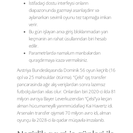
İstifadəçi dostu interfeysi onların
diapazonunda gəzməyi asanlaşdırır və
əylənərkən sevimli oyunu tez tapmağa imkan
verir.
Bu gün işləyən arxa giriş bloklanmadan yan
keçmənin ən rahat üsullarından biri hesab
edilir.
Parametrlərdə naməlum mənbələrdən
quraşdırmaya icazə verməlisiniz.
Avstriya Bundesliqasında Dominik 56 oyun keçirib (16
qol və 25 məhsuldar ötürmə). “Çelsi” qış transfer
pəncərəsində ağır alış-verişlərdən sonra lazımsız
futbolçulardan xilas olur. Onlardan biri 2020-ci ildə 81
milyon avroya Bayer Leverkuzendən “Çelsi”yə keçən
alman hücumameyilli yarımmüdafiəçi Kai Havertz idi.
Arsenalın transfer qiyməti 70 milyon avro idi, alman
oyunçu ilə 2028-ci ilə qədər müqavilə imzalanıb.