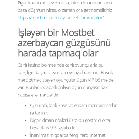
Əgər kazinoları sevirsinizsə, lakin idman mərclərini
başa düşmürsinizsə, o zaman ora getməməlisiniz
https://mostbet-azerbaycan-24.com/aviator/
.
İşləyən bir Mostbet
azerbaycan güzgüsünü
harada tapmaq olar
Canlı kazino bölməsində canlı oyunçularla pul
qarşılığında şans oyunları oynaya bilərsiniz. Böyük
mərc etmək istəyən oyunçular üçün VIP bölmə də
var. Bunlar rəqabətli onlayn oyun dünyasındakı
hadisələrə mərclərdir.
O, sürətli, təhlükəsiz və etibarlı mərc xidmətləri
ilə tanınır.
Digər idman növləri üzrə bu göstərici orta
hesabla 6-9% təşkil edir.
İnanilmaz miqdarda ferqli ferqi internet