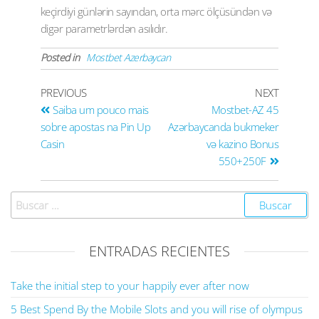
keçirdiyi günlərin sayından, orta mərc ölçüsündən və
digər parametrlərdən asılıdır.
Posted in
Mostbet Azerbaycan
PREVIOUS
NEXT
Saiba um pouco mais
Mostbet-AZ 45
sobre apostas na Pin Up
Azərbaycanda bukmeker
Casin
və kazino Bonus
550+250F
ENTRADAS RECIENTES
Take the initial step to your happily ever after now
5 Best Spend By the Mobile Slots and you will rise of olympus