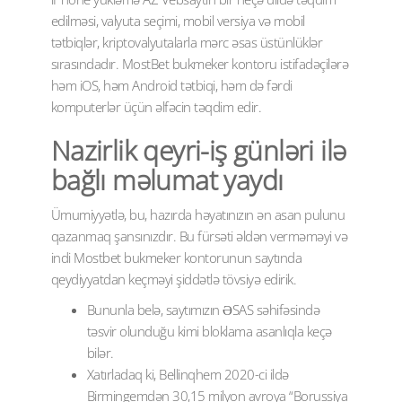
edilməsi, valyuta seçimi, mobil versiya və mobil
tətbiqlər, kriptovalyutalarla mərc əsas üstünlüklər
sırasındadır. MostBet bukmeker kontoru istifadəçilərə
həm iOS, həm Android tətbiqi, həm də fərdi
komputerlər üçün əlfəcin təqdim edir.
Nazirlik qeyri-iş günləri ilə
bağlı məlumat yaydı
Ümumiyyətlə, bu, hazırda həyatınızın ən asan pulunu
qazanmaq şansınızdır. Bu fürsəti əldən verməməyi və
indi Mostbet bukmeker kontorunun saytında
qeydiyyatdan keçməyi şiddətlə tövsiyə edirik.
Bununla belə, saytımızın ƏSAS səhifəsində
təsvir olunduğu kimi bloklama asanlıqla keçə
bilər.
Xatırladaq ki, Bellinqhem 2020-ci ildə
Birmingemdən 30,15 milyon avroya “Borussiya