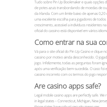
Tudo sobre Pin Up Bookmaker e quais opções de
de potes azuis transbordando de moedas de ouro
da Irlanda. Com um limite baixo de apenas 0,20 cr
uma excelente escolha para jogadores de todos o
crescimento, acessível a indivíduos residentes n
oficial do cassino está disponível em vários idio
Como entrar na sua co
Vá para o site oficial do Pin Up Casino e clique
cassino por motivo ainda desconhecido. O joga
jogo. Infelizmente, todas as perguntas foram i
após uma verificação bem-sucedida. O caso foi 
cassino incorreto com os termos do jogo respo
Are casino apps safe?
Legal mobile casino apps are perfectly safe. We
in legal states – Connecticut, Michigan, New Jerse
those states have robust security measures.