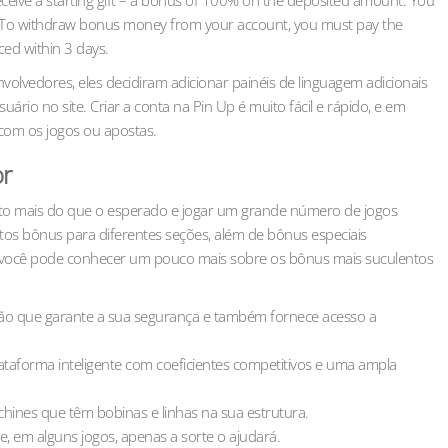
 receive a starting gift – a bonus of 100% on the deposited amount. You
ve. To withdraw bonus money from your account, you must pay the
ced within 3 days.
volvedores, eles decidiram adicionar painéis de linguagem adicionais
suário no site. Criar a conta na Pin Up é muito fácil e rápido, e em
 com os jogos ou apostas.
or
o mais do que o esperado e jogar um grande número de jogos
itos bônus para diferentes seções, além de bônus especiais
xo você pode conhecer um pouco mais sobre os bônus mais suculentos
ição que garante a sua segurança e também fornece acesso a
taforma inteligente com coeficientes competitivos e uma ampla
achines que têm bobinas e linhas na sua estrutura.
 e, em alguns jogos, apenas a sorte o ajudará.