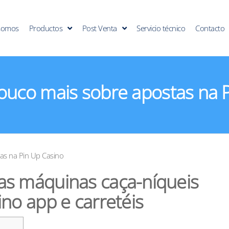
somos
Productos
Post Venta
Servicio técnico
Contacto
ouco mais sobre apostas na P
as na Pin Up Casino
as máquinas caça-níqueis
ino app e carretéis