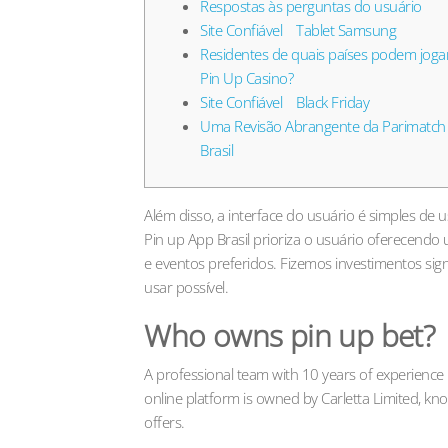
Respostas às perguntas do usuário
Site Confiável Tablet Samsung
Residentes de quais países podem joga
Pin Up Casino?
Site Confiável Black Friday
Uma Revisão Abrangente da Parimatch
Brasil
Além disso, a interface do usuário é simples de u
Pin up App Brasil prioriza o usuário oferecendo u
e eventos preferidos. Fizemos investimentos signif
usar possível.
Who owns pin up bet?
A professional team with 10 years of experience 
online platform is owned by Carletta Limited, k
offers.