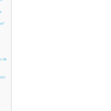
a
ne?
s de
esso