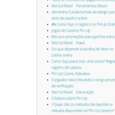
Site Confiável Ferramentas Bosch
elementos fundamentais do design par
slots de cassino online
✍️ Como faço o registro no PinUp Onli
Jogos de Cassino Pin Up
Bónus e promoções para ganhos extra
Site Confiável Natal
Do que depende a escolha de slots no
casino online
Como faço para criar uma conta? Regra
registro de cassino
Pin-Up Casino Aplicativo
O jogador está criticando o longo proc
de verificação.
Site Confiável Decoração
O básico sobre Pin Up
? Quais são os métodos de depósito e
retirada disponíveis no Pin Up Cassino?