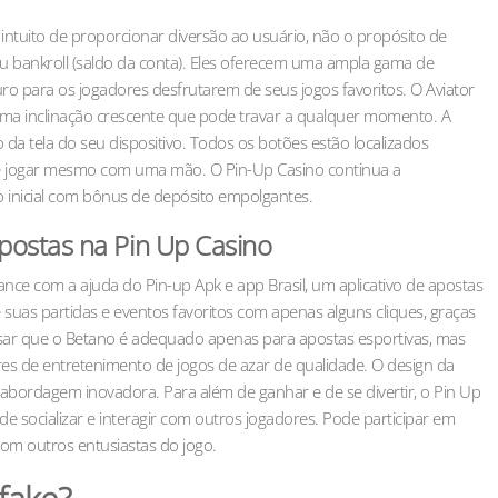
 intuito de proporcionar diversão ao usuário, não o propósito de
eu bankroll (saldo da conta). Eles oferecem uma ampla gama de
 para os jogadores desfrutarem de seus jogos favoritos. O Aviator
ma inclinação crescente que pode travar a qualquer momento. A
da tela do seu dispositivo. Todos os botões estão localizados
e jogar mesmo com uma mão. O Pin-Up Casino continua a
 inicial com bônus de depósito empolgantes.
postas na Pin Up Casino
ance com a ajuda do Pin-up Apk e app Brasil, um aplicativo de apostas
 suas partidas e eventos favoritos com apenas alguns cliques, graças
sar que o Betano é adequado apenas para apostas esportivas, mas
es de entretenimento de jogos de azar de qualidade. O design da
abordagem inovadora. Para além de ganhar e de se divertir, o Pin Up
 socializar e interagir com outros jogadores. Pode participar em
com outros entusiastas do jogo.