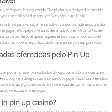
 fake?
sino and sports betting worlds. The platform is designed to provide
 who use casino and sports betting to earn extra bucks.
ino online é uma vantagem indiscutível. Somos considerados um dos
es jogos feitos pelos melhores desenvolvedores. Os amantes de
leta ou cartas. Se você quiser experimentar novas emoções, pode
 disso, as apostas esportivas estão sempre disponíveis para você.
adas oferecidas pelo Pin Up
adores podem prever os resultados do jogo, tornando o processo de
in Up apk é o design visual e sonoro dos jogos. Ficará surpreendido
as que dão ao jogo uma verdadeira sensação de casino. Isto cria uma
ndo de excitação e emoção.
in pin up casino?