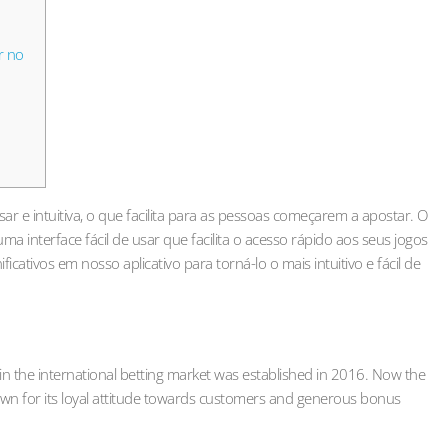
r no
sar e intuitiva, o que facilita para as pessoas começarem a apostar. O
ma interface fácil de usar que facilita o acesso rápido aos seus jogos
icativos em nosso aplicativo para torná-lo o mais intuitivo e fácil de
in the international betting market was established in 2016. Now the
nown for its loyal attitude towards customers and generous bonus