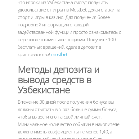
что игроки из Узбекистана смогут получить
удовольствие от игры на Mostbet, делая ставки на
спорт и игры в казино. Для получения более
подробной информации о каждой
задействованной функции просто ознакомьтесь с
перечисленными ниже опциями. Получите 100
бесплатных вращений, сделав депозит в
криптовалютах!
mostbet
Методы депозита и
вывода средств в
Узбекистане
В течение 30 дней после получения бонуса вы
должны отыграть в 5 раз больше суммы бонуса,
чтобы вывести его на свой личный счет.
Минимальное количество событий в накопителе
должно иметь коэффициенты не менее 1,40, а