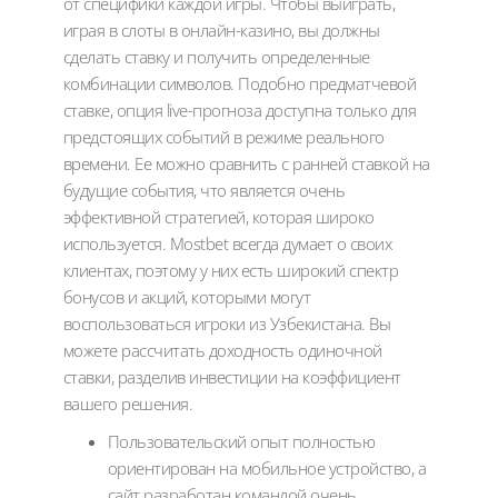
от специфики каждой игры. Чтобы выиграть,
играя в слоты в онлайн-казино, вы должны
сделать ставку и получить определенные
комбинации символов. Подобно предматчевой
ставке, опция live-прогноза доступна только для
предстоящих событий в режиме реального
времени. Ее можно сравнить с ранней ставкой на
будущие события, что является очень
эффективной стратегией, которая широко
используется. Mostbet всегда думает о своих
клиентах, поэтому у них есть широкий спектр
бонусов и акций, которыми могут
воспользоваться игроки из Узбекистана. Вы
можете рассчитать доходность одиночной
ставки, разделив инвестиции на коэффициент
вашего решения.
Пользовательский опыт полностью
ориентирован на мобильное устройство, а
сайт разработан командой очень