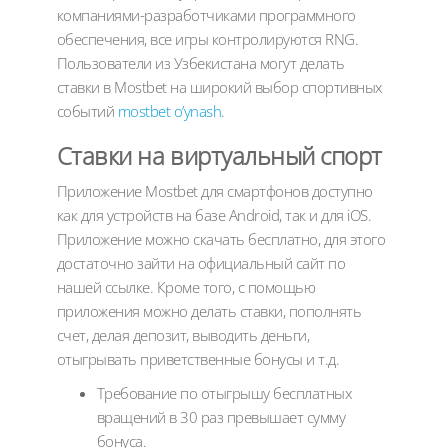
компаниями-разработчиками программного
обеспечения, все игры контролируются RNG.
Пользователи из Узбекистана могут делать
ставки в Mostbet на широкий выбор спортивных
событий
mostbet o’ynash
.
Ставки на виртуальный спорт
Приложение Mostbet для смартфонов доступно
как для устройств на базе Android, так и для iOS.
Приложение можно скачать бесплатно, для этого
достаточно зайти на официальный сайт по
нашей ссылке. Кроме того, с помощью
приложения можно делать ставки, пополнять
счет, делая депозит, выводить деньги,
отыгрывать приветственные бонусы и т.д.
Требование по отыгрышу бесплатных
вращений в 30 раз превышает сумму
бонуса.