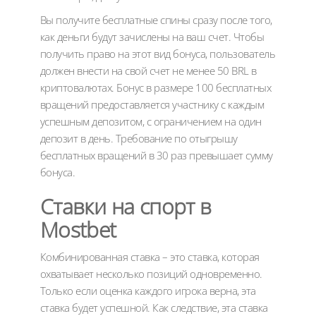
Вы получите бесплатные спины сразу после того,
как деньги будут зачислены на ваш счет. Чтобы
получить право на этот вид бонуса, пользователь
должен внести на свой счет не менее 50 BRL в
криптовалютах. Бонус в размере 100 бесплатных
вращений предоставляется участнику с каждым
успешным депозитом, с ограничением на один
депозит в день. Требование по отыгрышу
бесплатных вращений в 30 раз превышает сумму
бонуса.
Ставки на спорт в
Mostbet
Комбинированная ставка – это ставка, которая
охватывает несколько позиций одновременно.
Только если оценка каждого игрока верна, эта
ставка будет успешной. Как следствие, эта ставка