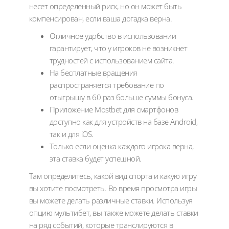
несет определенный риск, но он может быть
компенсирован, если ваша догадка верна.
Отличное удобство в использовании
гарантирует, что у игроков не возникнет
трудностей с использованием сайта.
На бесплатные вращения
распространяется требование по
отыгрышу в 60 раз больше суммы бонуса.
Приложение Mostbet для смартфонов
доступно как для устройств на базе Android,
так и для iOS.
Только если оценка каждого игрока верна,
эта ставка будет успешной.
Там определитесь, какой вид спорта и какую игру
вы хотите посмотреть. Во время просмотра игры
вы можете делать различные ставки. Используя
опцию мультибет, вы также можете делать ставки
на ряд событий, которые транслируются в