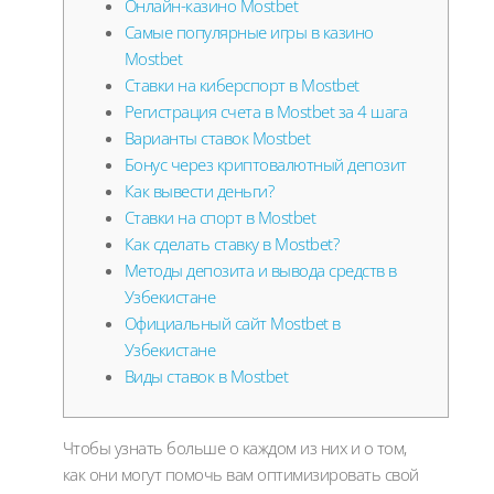
Онлайн-казино Mostbet
Самые популярные игры в казино
Mostbet
Ставки на киберспорт в Mostbet
Регистрация счета в Mostbet за 4 шага
Варианты ставок Mostbet
Бонус через криптовалютный депозит
Как вывести деньги?
Ставки на спорт в Mostbet
Как сделать ставку в Mostbet?
Методы депозита и вывода средств в
Узбекистане
Официальный сайт Mostbet в
Узбекистане
Виды ставок в Mostbet
Чтобы узнать больше о каждом из них и о том,
как они могут помочь вам оптимизировать свой