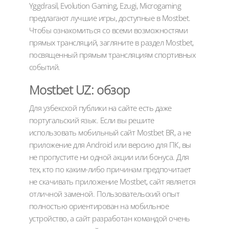
Yggdrasil, Evolution Gaming, Ezugi, Microgaming
предлагают лучшие игры, доступные в Mostbet.
Чтобы ознакомиться со всеми возможностями
прямых трансляций, загляните в раздел Mostbet,
посвященный прямым трансляциям спортивных
событий.
Mostbet UZ: обзор
Для узбекской публики на сайте есть даже
португальский язык. Если вы решите
использовать мобильный сайт Mostbet BR, а не
приложение для Android или версию для ПК, вы
не пропустите ни одной акции или бонуса. Для
тех, кто по каким-либо причинам предпочитает
не скачивать приложение Mostbet, сайт является
отличной заменой. Пользовательский опыт
полностью ориентирован на мобильное
устройство, а сайт разработан командой очень