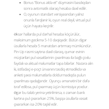
Bonus “Bonus əldə et” düyməsini basdıqdan
sonra avtomatik olaraq hesaba daxil edilir.
O, oyunun standart versiyasından yalnız
onunla fərqlənir ki, oyun real deyil, virtual pul
üçün həyata keçirilir.
Əksər hallarda pul dərhal hesaba köçürülür,
maksimum gecikmə 5-10 dəqiqədir. Bütün digər
üsullarla hesabı 5 manatdan artırmaq mümkündür.
Pin-Up rəsmi saytına daxil olaraq, qumar evinin
müştəriləri pul vəsaitlərinin çıxarılması ilə bağlı çoxlu
faydalı və aktual məlumatlar tapa bilərlər. Nəzərə alın
ki, istifadəçi e-poçt ünvanını təsdiq etmədikdə və
anketi şəxsi məlumatlarla doldurmadıqda pulun
çıxarılması qadağandır. Oyunçu əmanətini bir dəfə
israf edibsə, pul çıxarmaq üçün komissiya yoxdur.
Əgər bu tələb yerinə yetirilmirsə, o zaman bank
kartına pul çıxararkən 25%, başqa üsullarla vəsait
çıxararkən isə 20% təşkil edir.