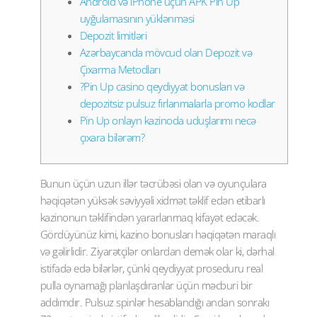
Android və iPhone üçün APK Pin Up
uyğulamasının yüklənməsi
Depozit limitləri
Azərbaycanda mövcud olan Depozit və
Çıxarma Metodları
?Pin Up casino qeydiyyat bonusları və
depozitsiz pulsuz fırlanmalarla promo kodlar
Pin Up onlayn kazinoda uduşlarımı necə
çıxara bilərəm?
Bunun üçün uzun illər təcrübəsi olan və oyunçulara
həqiqətən yüksək səviyyəli xidmət təklif edən etibarlı
kazinonun təklifindən yararlanmaq kifayət edəcək.
Gördüyünüz kimi, kazino bonusları həqiqətən maraqlı
və gəlirlidir. Ziyarətçilər onlardan demək olar ki, dərhal
istifadə edə bilərlər, çünki qeydiyyat proseduru real
pulla oynamağı planlaşdıranlar üçün məcburi bir
addımdır. Pulsuz spinlər hesablandığı andan sonrakı