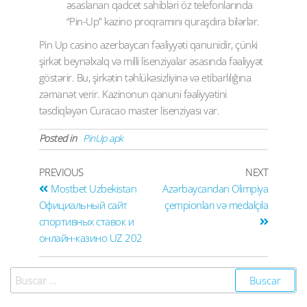
əsaslanan qadcet sahibləri öz telefonlarında
“Pin-Up” kazino proqramını quraşdıra bilərlər.
Pin Up casino azerbaycan fəaliyyəti qanunidir, çünki
şirkət beynəlxalq və milli lisenziyalar əsasında fəaliyyət
göstərir. Bu, şirkətin təhlükəsizliyinə və etibarlılığına
zəmanət verir. Kazinonun qanuni fəaliyyətini
təsdiqləyən Curacao master lisenziyası var.
Posted in
PinUp apk
PREVIOUS
NEXT
Mostbet Uzbekistan
Azərbaycandan Olimpiya
Официальный сайт
çempionları və medalçıla
спортивных ставок и
онлайн-казино UZ 202