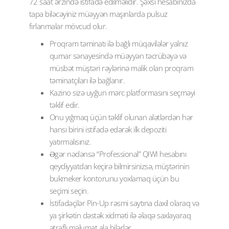
72 saat ərzində istifadə edilməlidir. Şəxsi hesabınızda
tapa biləcəyiniz müəyyən maşınlarda pulsuz
fırlanmalar mövcud olur.
Proqram təminatı ilə bağlı müqavilələr yalnız
qumar sənayesində müəyyən təcrübəyə və
müsbət müştəri rəylərinə malik olan proqram
təminatçıları ilə bağlanır.
Kazino sizə uyğun mərc platformasını seçməyi
təklif edir.
Onu yığmaq üçün təklif olunan alətlərdən hər
hansı birini istifadə edərək ilk depoziti
yatırmalısınız.
Əgər nədənsə “Professional” QIWI hesabını
qeydiyyatdan keçirə bilmirsinizsə, müştərinin
bukmeker kontorunu yoxlamaq üçün bu
seçimi seçin.
İstifadəçilər Pin-Up rəsmi saytına daxil olaraq və
ya şirkətin dəstək xidməti ilə əlaqə saxlayaraq
ətraflı məlumat ala bilərlər.