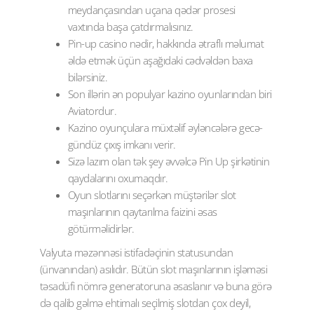
meydançasından uçana qədər prosesi
vaxtında başa çatdırmalısınız.
Pin-up casino nədir, hakkında ətraflı məlumat
əldə etmək üçün aşağıdaki cədvəldən baxa
bilərsiniz.
Son illərin ən populyar kazino oyunlarından biri
Aviatordur.
Kazino oyunçulara müxtəlif əyləncələrə gecə-
gündüz çıxış imkanı verir.
Sizə lazım olan tək şey əvvəlcə Pin Up şirkətinin
qaydalarını oxumaqdır.
Oyun slotlarını seçərkən müştərilər slot
maşınlarının qaytarılma faizini əsas
götürməlidirlər.
Valyuta məzənnəsi istifadəçinin statusundan
(ünvanından) asılıdır. Bütün slot maşınlarının işləməsi
təsadüfi nömrə generatoruna əsaslanır və buna görə
də qalib gəlmə ehtimalı seçilmiş slotdan çox deyil,