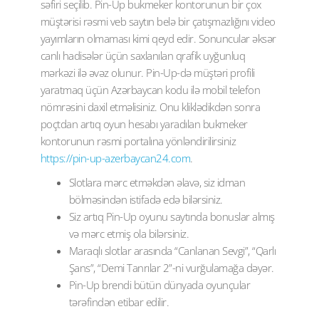
səfiri seçilib. Pin-Up bukmeker kontorunun bir çox
müştərisi rəsmi veb saytın belə bir çatışmazlığını video
yayımların olmaması kimi qeyd edir. Sonuncular əksər
canlı hadisələr üçün saxlanılan qrafik uyğunluq
mərkəzi ilə əvəz olunur. Pin-Up-də müştəri profili
yaratmaq üçün Azərbaycan kodu ilə mobil telefon
nömrəsini daxil etməlisiniz. Onu kliklədikdən sonra
poçtdan artıq oyun hesabı yaradılan bukmeker
kontorunun rəsmi portalına yönləndirilirsiniz
https://pin-up-azerbaycan24.com
.
Slotlara mərc etməkdən əlavə, siz idman
bölməsindən istifadə edə bilərsiniz.
Siz artıq Pin-Up oyunu saytında bonuslar almış
və mərc etmiş ola bilərsiniz.
Maraqlı slotlar arasında “Canlanan Sevgi”, “Qarlı
Şans”, “Demi Tanrılar 2”-ni vurğulamağa dəyər.
Pin-Up brendi bütün dünyada oyunçular
tərəfindən etibar edilir.