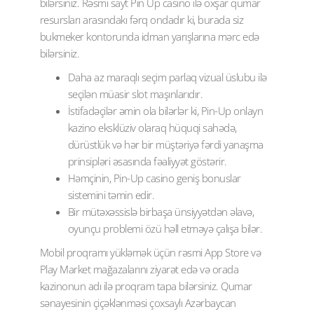
bilərsiniz. Rəsmi sayt Pin Up casino ilə oxşar qumar
resursları arasındakı fərq ondadır ki, burada siz
bukmeker kontorunda idman yarışlarına mərc edə
bilərsiniz.
Daha az maraqlı seçim parlaq vizual üslubu ilə
seçilən müasir slot maşınlarıdır.
İstifadəçilər əmin ola bilərlər ki, Pin-Up onlayn
kazino eksklüziv olaraq hüquqi sahədə,
dürüstlük və hər bir müştəriyə fərdi yanaşma
prinsipləri əsasında fəaliyyət göstərir.
Həmçinin, Pin-Up casino geniş bonuslar
sistemini təmin edir.
Bir mütəxəssislə birbaşa ünsiyyətdən əlavə,
oyunçu problemi özü həll etməyə çalışa bilər.
Mobil proqramı yükləmək üçün rəsmi App Store və
Play Market mağazalarını ziyarət edə və orada
kazinonun adı ilə proqram tapa bilərsiniz. Qumar
sənayesinin çiçəklənməsi çoxsaylı Azərbaycan