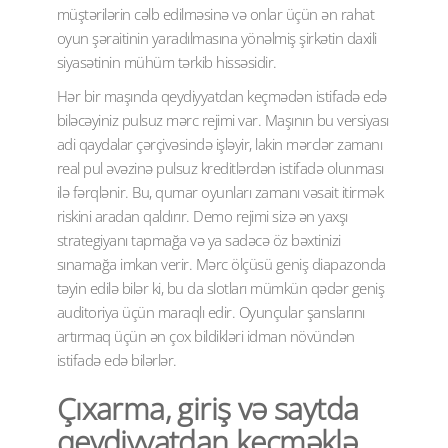
müştərilərin cəlb edilməsinə və onlar üçün ən rahat
oyun şəraitinin yaradılmasına yönəlmiş şirkətin daxili
siyasətinin mühüm tərkib hissəsidir.
Hər bir maşında qeydiyyatdan keçmədən istifadə edə
biləcəyiniz pulsuz mərc rejimi var. Maşının bu versiyası
adi qaydalar çərçivəsində işləyir, lakin mərclər zamanı
real pul əvəzinə pulsuz kreditlərdən istifadə olunması
ilə fərqlənir. Bu, qumar oyunları zamanı vəsait itirmək
riskini aradan qaldırır. Demo rejimi sizə ən yaxşı
strategiyanı tapmağa və ya sadəcə öz bəxtinizi
sınamağa imkan verir. Mərc ölçüsü geniş diapazonda
təyin edilə bilər ki, bu da slotları mümkün qədər geniş
auditoriya üçün maraqlı edir. Oyunçular şanslarını
artırmaq üçün ən çox bildikləri idman növündən
istifadə edə bilərlər.
Çıxarma, giriş və saytda
qeydiyyatdan keçməklə