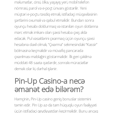
məlumatlar, cinsi, ölkə, yaşayış yeri, mobil telefon
nömrəsi, parol və e-poçt ünvanı göstərilir. Yeni
müştəri e-poçtu təsdiq etməli, istifadəçi müqaviləsinin
şərtlərini oxumalı və qəbul etməlidir. Bundan sonra
oyunçu hesabı doldurmaq və istənilən oyun slotlarına
mərc etmək imkanı olan şəxsi hesaba çıxış əldə
edəcək. Pul vəsaitlərini çıxarmaq üçün oyunçu şəxsi
hesabına daxil olmalı, “Çıxarma” sekmesindəki “Kassir”
bölməsinə keçməlidir və müvafiq pəncərədə
çıxarılması məbləğini göstərməlidir. İlk geri çəkilmə
müddəti 48 saata qədərdir, sonrakı müraciətlər
demək olar ki, dərhal işlənir.
Pin-Up Casino-a necə
əmanət edə bilərəm?
Həmçinin, Pin-Up casino geniş bonuslar sistemini
təmin edir. Pin Up az-da tam hüquqlu oyun fəaliyyəti
üçün istifadəçi qeydiyyatdan keçirməlidir. Bunu ancaq