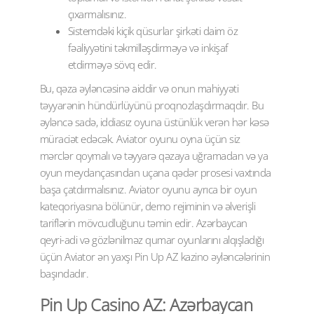
çıxarmalısınız.
Sistemdəki kiçik qüsurlar şirkəti daim öz
fəaliyyətini təkmilləşdirməyə və inkişaf
etdirməyə sövq edir.
Bu, qəza əyləncəsinə aiddir və onun mahiyyəti
təyyarənin hündürlüyünü proqnozlaşdırmaqdır. Bu
əyləncə sadə, iddiasız oyuna üstünlük verən hər kəsə
müraciət edəcək. Aviator oyunu oyna üçün siz
mərclər qoymalı və təyyarə qəzaya uğramadan və ya
oyun meydançasından uçana qədər prosesi vaxtında
başa çatdırmalısınız. Aviator oyunu ayrıca bir oyun
kateqoriyasına bölünür, demo rejiminin və əlverişli
tariflərin mövcudluğunu təmin edir. Azərbaycan
qeyri-adi və gözlənilməz qumar oyunlarını alqışladığı
üçün Aviator ən yaxşı Pin Up AZ kazino əyləncələrinin
başındadır.
Pin Up Casino AZ: Azərbaycan