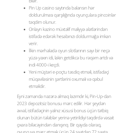
bilər.
Pin Up casino saytında balansın hər
doldurulması qarşılığında oyunçulara pincoinlər
təqdim olunur.
Onlayn kazino müxtəlif maliyyə alətlərindən
istifadə edərək hesabınızı doldurmağa imkan
verir.
İlkin mərhələdə oyun slotlarının sayı bir neçə
yüzə yaxın idi, lakin getdikcə bu rəqəm artdı və
indi 4000-i keçdi.
Yeni müştəri e-poçtu təsdiq etməli, istifadəçi
müqaviləsinin şərtlərini oxumalı və qəbul
etməlidir.
Eyni zamanda nəzərə almaq lazımdır ki, Pin-Up-dan
2023 depozitsiz bonusu mərc edilir. Hər şeydən
əvvəl, istifadəçinin yalnız xüsusi bonus üçün tətbiq
olunan bütün tələblər yerinə yetirildiyi təqdirdə vəsait
çıxara biləcəyindən danışırıq. Bir qayda olaraq,
oyunçuya mərc etmək üçün 24 saatdan 72 saata