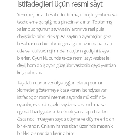
istifadəçiləri üçün rəsmi sayt
Yeni müştərilər hesabı doldurma, e-poçtu yoxlama və
təsdiqləmə qarşılığında pinkoinlər alırlar. Toplanmış
xallar ouonçunun səviyyəsini artırır və real pula
dəyişdirilə bilər. Pin-Up AZ saytının ziyarətçiləri şəxsi
hesablarına daxil olaraq gecə-gündüz idmana mərc
edə və real vaxt rejimində matçların gedişini izləyə
bilərlər. Oyun klubunda təkcə rəsmi sayt vasitəsilə
deyil, həm də işləyən güzgülər vasitəsilə qeydiyyatdan
keçə bilərsiniz.
Təşkilatın qanunvericiliyə uyğun olaraq qumar
xidmətləri göstərməyə icazə verən lisenziyası var.
İstifadəçilər rəsmi internet saytında müxtəlif növ
oyunlar, eləcə də çoxlu sayda həvəsləndirmə və
qiymətli hədiyyələr əldə etmək şansı tapa bilərlər.
Əsasında, müəyyən sayda düymə və düymələri olan
bir ekrandır. Onların hamısı siçan üzərində mexaniki
bir klik ilə sınaqdan keçirilə bilər.