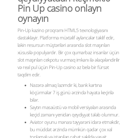
Pin Up casino onlayn
oynayın
Pin-Up kazino proqramı HTML5 texnologiyasını
dəstəkləyir. Platforma müxtəlif əyləncələr təklif edir,
lakin resursun müştəriləri arasında slot maşınları
xüsusilə populyardır. Bir çox qumarbaz insanlar üçün
slot maşınları cekpotu vurmaq imkanı ilə əlaqələndirilir
və real pul üçün Pin-Up casino az belə bir fürsət
təqdim edir.
Nəzərə almaq lazımdır ki, bank kartına
köçürmələr 7 iş günü ərzində həyata keçirilə
bilər.
Saytın masaüstü və mobil versiyaları arasında
keçid zamanı yenidən qeydiyyat tələb olunmur.
Aviator oyunu mənası təyyarəni idarə etməkdir,
bu müddət ərzində mümkün qədər çox xal
toplamalı və istənilən rahat şəkildə vəsait