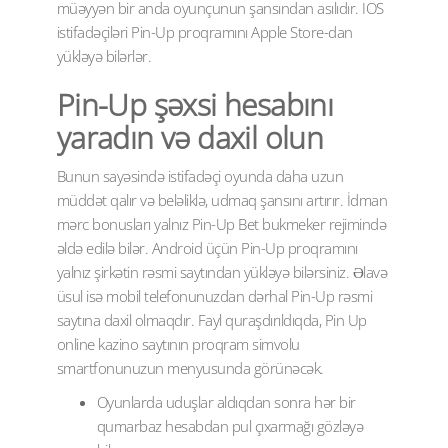
müəyyən bir anda oyunçunun şansından asılıdır. IOS
istifadəçiləri Pin-Up proqramını Apple Store-dan
yükləyə bilərlər.
Pin-Up şəxsi hesabını
yaradın və daxil olun
Bunun sayəsində istifadəçi oyunda daha uzun
müddət qalır və beləliklə, udmaq şansını artırır. İdman
mərc bonusları yalnız Pin-Up Bet bukmeker rejimində
əldə edilə bilər. Android üçün Pin-Up proqramını
yalnız şirkətin rəsmi saytından yükləyə bilərsiniz. Əlavə
üsul isə mobil telefonunuzdan dərhal Pin-Up rəsmi
saytına daxil olmaqdır. Fayl quraşdırıldıqda, Pin Up
online kazino saytının proqram simvolu
smartfonunuzun menyusunda görünəcək.
Oyunlarda uduşlar aldıqdan sonra hər bir
qumarbaz hesabdan pul çıxarmağı gözləyə