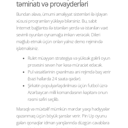
təminatı və provayderləri
Bundan əlavə, ümumi əməliyyat sistemləri ilə işləyən
xüsusi proqramları yükləyə bilərsiniz. Bu, sabit
İnternet bağlantısı ilə istənilən yerdə və istənilən vaxt
sevimli oyunları oynamağa imkan verəcək. Dileri
məğlub etmək üçün onları yalnız demo rejimində
işlətməlisiniz.
Rulet müəyyən strategiya və yüksək gəlirli oyun
prosesini sevən hər kəsə müraciət edəcək.
Pul vəsaitlərinin çıxarılması ani rejimdə baş verir
(bəzi hallarda 24 saata qədər).
Şirkətin populyarlaşdırılması üçün futbol üzrə
Azərbaycan milli komandasının kapitanı onun
rəsmi səfiri seçilib.
Maraqlı və müxtəlif mümkün mərclər yaxşı hədiyyələr
qazanmaq üçün böyük şanslar verir. Pin Up oyunu
gələn qonaqlar idman yarışlarında düzgün cavablara