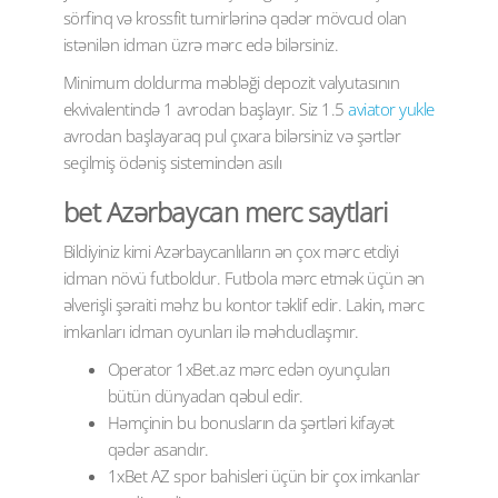
sörfinq və krossfit turnirlərinə qədər mövcud olan
istənilən idman üzrə mərc edə bilərsiniz.
Minimum doldurma məbləği depozit valyutasının
ekvivalentində 1 avrodan başlayır. Siz 1.5
aviator yukle
avrodan başlayaraq pul çıxara bilərsiniz və şərtlər
seçilmiş ödəniş sistemindən asılı
bet Azərbaycan merc saytlari
Bildiyiniz kimi Azərbaycanlıların ən çox mərc etdiyi
idman növü futboldur. Futbola mərc etmək üçün ən
əlverişli şəraiti məhz bu kontor təklif edir. Lakin, mərc
imkanları idman oyunları ilə məhdudlaşmır.
Operator 1xBet.az mərc edən oyunçuları
bütün dünyadan qəbul edir.
Həmçinin bu bonusların da şərtləri kifayət
qədər asandır.
1xBet AZ spor bahisleri üçün bir çox imkanlar