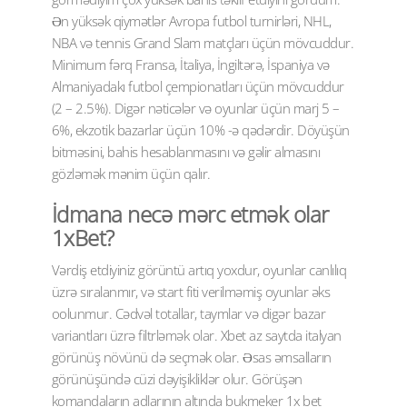
Ən yüksək qiymətlər Avropa futbol turnirləri, NHL,
NBA və tennis Grand Slam matçları üçün mövcuddur.
Minimum fərq Fransa, İtaliya, İngiltərə, İspaniya və
Almaniyadakı futbol çempionatları üçün mövcuddur
(2 – 2.5%). Digər nəticələr və oyunlar üçün marj 5 –
6%, ekzotik bazarlar üçün 10% -ə qədərdir. Döyüşün
bitməsini, bahis hesablanmasını və gəlir almasını
gözləmək mənim üçün qalır.
İdmana necə mərc etmək olar
1xBet?
Vərdiş etdiyiniz görüntü artıq yoxdur, oyunlar canlılıq
üzrə sıralanmır, və start fiti verilməmiş oyunlar əks
oolunmur. Cədvəl totallar, taymlar və digər bazar
variantları üzrə filtrləmək olar. Xbet az saytda italyan
görünüş növünü də seçmək olar. Əsas əmsalların
görünüşündə cüzi dəyişikliklər olur. Görüşən
komandaların adlarının altında bukmeker 1x bet