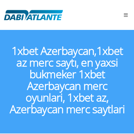
1xbet Azerbaycan,1xbet
az merc saytı, en yaxsi
bukmeker 1xbet
Azerbaycan merc
oyunlari, 1xbet az,
Azerbaycan merc saytlari