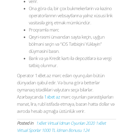
verir.
Ona görə də, bir çox bukmekerlərin və kazino
operatorlarının vebsaytlarına yalnız xüsusi link
vasitəsilə giriş etmək mümkündür.
Proqramla mərc
Qeyri-rəsmi ünvandan sayta keçin, uyğun
bölməni seçin və “iOS Tətbiqini Yükləyin”
düyməsini basın.
Bank və ya Kredit kartı ilə depozitlərə isə vergi
tətbiq olunmur.
Operator 1xBet.az mərc edən oyunçuları bütün
dünyadan qəbul edir. Və buna görə betterlər
oymanaq istədikləri valyutanı seçə bilərlər.
Azərbaycanda
1xbet az
mərc oyunları pərəstişkarları
manat, lirə, rubl istifadə etməyə, bəzən hətta dollar və
avroda hesab açmağa üstünlük verir.
Posted in
1xBet Virtual İdman Oyunları 2020 1xBet
Virtual Sporlar 1000 TL İdman Bonusu 124