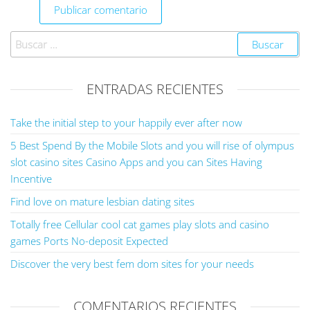
ENTRADAS RECIENTES
Take the initial step to your happily ever after now
5 Best Spend By the Mobile Slots and you will rise of olympus
slot casino sites Casino Apps and you can Sites Having
Incentive
Find love on mature lesbian dating sites
Totally free Cellular cool cat games play slots and casino
games Ports No-deposit Expected
Discover the very best fem dom sites for your needs
COMENTARIOS RECIENTES