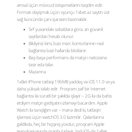
əmsal üçün mövcud istiqamətlərini təqdim edir.
Formatı dəyişmək üçün oyunçu 1xbet.az saytın üst
sağ küncündə çarx işarəsini basmalıdır.
Sırf yuxarıdakı səbəblərə görə, ən güvənli
saytlardan hesab olunur.
Bildiyiniz kimi, bəzi mərc kontorlarının real
bağlantısı bəzi hallarda bloklanır.
Baş-başa performans da matçın nəticəsinə
təsir edə bilər.
Məzənnə
1xBet iPhone tətbiqi 196MB yaddaş və iOS 11.0 və ya
daha yüksək tələb edir. Proqram zəif bir İnternet
bağlantısı ilə sürətli bir şəkildə işləyir – 2G ilə də bahis
etdiyim matçın gedişatını izləməyi bacardım. Apple
Watch ilə tanışlığım var – mənə dedi ki, tətbiqin
işləməsi üçün watchOS 3.0 lazımdır. Qalanlarına
gəldikdə, heç bir hıçqırıq yoxdur, proqram Apple
texnologiyasında məqbul işləyir. İndi iOS-da 1xBet