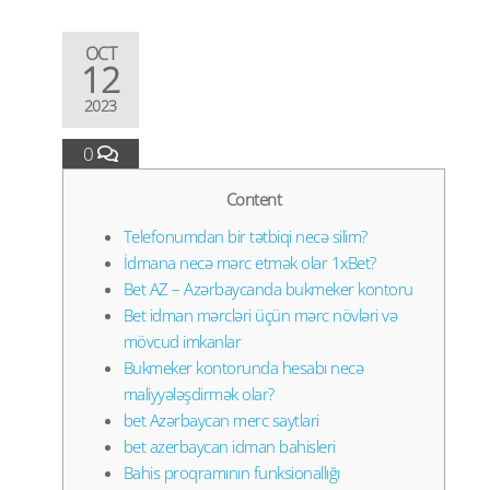
OCT
12
2023
0
Content
Telefonumdan bir tətbiqi necə silim?
İdmana necə mərc etmək olar 1xBet?
Bet AZ – Azərbaycanda bukmeker kontoru
Bet idman mərcləri üçün mərc növləri və
mövcud imkanlar
Bukmeker kontorunda hesabı necə
maliyyələşdirmək olar?
bet Azərbaycan merc saytlari
bet azerbaycan idman bahisleri
Bahis proqramının funksionallığı