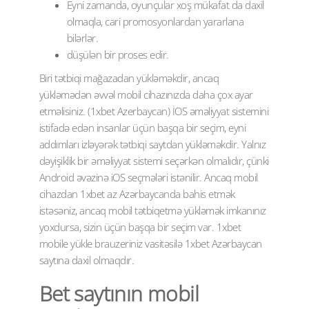
Eyni zamanda, oyunçular xoş mükafat da daxil
olmaqla, cari promosyonlardan yararlana
bilərlər.
düşülən bir proses edir.
Biri tətbiqi mağazadan yükləməkdir, ancaq
yükləmədən əvvəl mobil cihazınızda daha çox ayar
etməlisiniz. (1xbet Azerbaycan) İOS əməliyyat sistemini
istifadə edən insanlar üçün başqa bir seçim, eyni
addımları izləyərək tətbiqi saytdan yükləməkdir. Yalnız
dəyişiklik bir əməliyyat sistemi seçərkən olmalıdır, çünki
Android əvəzinə iOS seçmələri istənilir. Ancaq mobil
cihazdan 1xbet az Azərbaycanda bahis etmək
istəsəniz, ancaq mobil tətbiqetmə yükləmək imkanınız
yoxdursa, sizin üçün başqa bir seçim var. 1xbet
mobile yükle brauzeriniz vasitəsilə 1xbet Azərbaycan
saytına daxil olmaqdır.
Bet saytının mobil