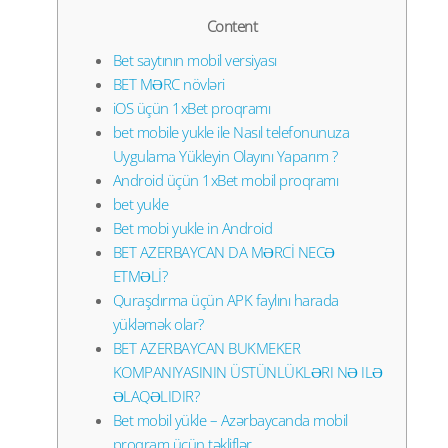
Content
Bet saytının mobil versiyası
BET MƏRC növləri
iOS üçün 1xBet proqramı
bet mobile yukle ile Nasıl telefonunuza
Uygulama Yükleyin Olayını Yaparım ?
Android üçün 1xBet mobil proqramı
bet yukle
Bet mobi yukle in Android
BET AZERBAYCAN DA MƏRCİ NECƏ
ETMƏLİ?
Quraşdırma üçün APK faylını harada
yükləmək olar?
BET AZERBAYCAN BUKMEKER
KOMPANIYASININ ÜSTÜNLÜKLƏRI NƏ ILƏ
ƏLAQƏLIDIR?
Bet mobil yükle – Azərbaycanda mobil
proqram üçün təkliflər