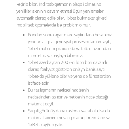
keçirilə bilər. İndi tətbiqetmənin əlaqəli olması və
yeniliklər axınının davam etməsi üçün yeniləmələr
avtomatik olaraq edilə bilər, 1xbet bukmeker şirkəti
mobil tətbiqetmələrdə isə problem olmur.
Bundan sonra əgər mərc saytındada hesabınız
yoxdursa, qısa qeydiyyat prosesini tamamlayıb,
1xbet mobile зеркало edə və tətbiq üzərindən
mərc etməyə başlaya bilərsiniz.
1xbet azerbaycan 2007-ci ildən bəri davamlı
olaraq fəaliyyət göstərən onlayn bahis saytı
1xbet-də yüklənə bilər və yenə də fürsətlərdən
istifadə edir.
Bu razılaşmanın nəticəsi hadisənin
nəticəsindən asılıdır və nəticənin necə olacağı
məlumat deyil.
Şaquli görünüş daha rasional və rahat olsa da,
məlumat axınım müvafiq olaraq tənzimlənir və
1xBet-ə uyğun gəlir.