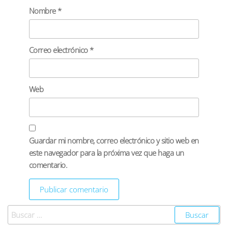
Nombre
*
Correo electrónico
*
Web
Guardar mi nombre, correo electrónico y sitio web en
este navegador para la próxima vez que haga un
comentario.