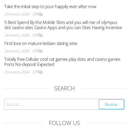
Take the initial step to your happily ever after now
24 enero, 2024
Off
5 Best Spend By the Mobile Slots and you will rise of olympus
slot casino sites Casino Apps and you can Sites Having Incentive
24 enero, 2024
Off
Find love on mature lesbian dating sites
24 enero, 2024
Off
Totally free Cellular cool cat games play slots and casino games
Ports No-deposit Expected
23 enero, 2024
Off
SEARCH
FOLLOW US