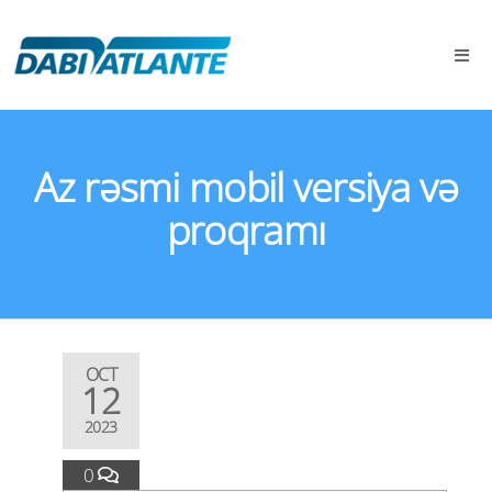
Az rəsmi mobil versiya və
proqramı
OCT
12
2023
0