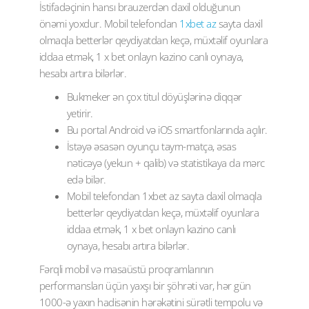
İstifadəçinin hansı brauzerdən daxil olduğunun
önəmi yoxdur. Mobil telefondan
1xbet az
sayta daxil
olmaqla betterlər qeydiyatdan keçə, müxtəlif oyunlara
iddaa etmək, 1 x bet onlayn kazino canlı oynaya,
hesabı artıra bilərlər.
Bukmeker ən çox titul döyüşlərinə diqqər
yetirir.
Bu portal Android və iOS smartfonlarında açılır.
İstəyə əsasən oyunçu taym-matça, əsas
nəticəyə (yekun + qalib) və statistikaya da mərc
edə bilər.
Mobil telefondan 1xbet az sayta daxil olmaqla
betterlər qeydiyatdan keçə, müxtəlif oyunlara
iddaa etmək, 1 x bet onlayn kazino canlı
oynaya, hesabı artıra bilərlər.
Fərqli mobil və masaüstü proqramlarının
performansları üçün yaxşı bir şöhrəti var, hər gün
1000-ə yaxın hadisənin hərəkətini sürətli tempolu və