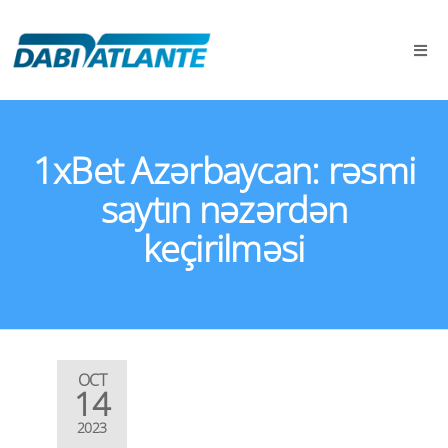
1xBet Azərbaycan: rəsmi
saytın nəzərdən
keçirilməsi
OCT
14
2023