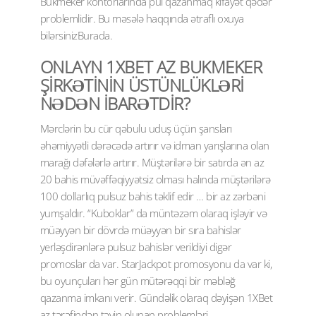
Bukmeker kontorlarında pul qazanmaq kifayət qədər
problemlidir. Bu məsələ haqqında ətraflı oxuya
bilərsinizBurada.
ONLAYN 1XBET AZ BUKMEKER
ŞİRKƏTİNİN ÜSTÜNLÜKLƏRİ
NƏDƏN İBARƏTDİR?
Mərclərin bu cür qəbulu uduş üçün şansları
əhəmiyyətli dərəcədə artırır və idman yarışlarına olan
marağı dəfələrlə artırır. Müştərilərə bir satırda ən az
20 bahis müvəffəqiyyətsiz olması halında müştərilərə
100 dollarlıq pulsuz bahis təklif edir … bir az zərbəni
yumşaldır. “Kuboklar” da müntəzəm olaraq işləyir və
müəyyən bir dövrdə müəyyən bir sıra bahislər
yerləşdirənlərə pulsuz bahislər verildiyi digər
promoslar da var. StarJackpot promosyonu da var ki,
bu oyunçuları hər gün mütərəqqi bir məbləğ
qazanma imkanı verir. Gündəlik olaraq dəyişən 1XBet
az tərəfindən təyin olunan problemləri