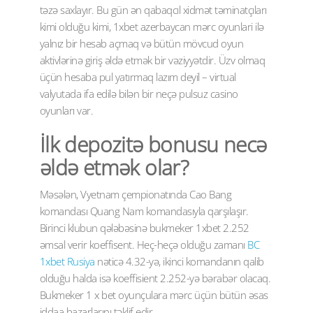
təzə saxlayır. Bu gün ən qabaqcıl xidmət təminatçıları
kimi olduğu kimi, 1xbet azerbaycan mərc oyunlari ilə
yalnız bir hesab açmaq və bütün mövcud oyun
aktivlərinə giriş əldə etmək bir vəziyyətdir. Üzv olmaq
üçün hesaba pul yatırmaq lazım deyil – virtual
valyutada ifa edilə bilən bir neçə pulsuz casino
oyunları var.
İlk depozitə bonusu necə
əldə etmək olar?
Məsələn, Vyetnam çempionatında Cao Bang
komandası Quang Nam komandasıyla qarşılaşır.
Birinci klubun qələbəsinə bukmeker 1xbet 2.252
əmsal verir koeffisent. Heç-heçə olduğu zamanı
BC
1xbet Rusiya
nəticə 4.32-yə, ikinci komandanın qalib
olduğu halda isə koeffisient 2.252-yə bərabər olacaq.
Bukmeker 1 x bet oyunçulara mərc üçün bütün əsas
iddaa bazarlarını təklif edir.