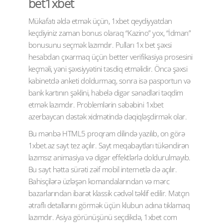
bet1xbet
Mükafatı əldə etmək üçün, 1xbet qeydiyyatdan
keçdiyiniz zaman bonus olaraq “Kazino” yox, “İdman”
bonusunu seçmək lazımdır. Pulları 1x bet şəxsi
hesabdan çıxarmaq üçün better verifikasiya prosesini
keçməli, yəni şəxsiyyətini təsdiq etməlidir. Öncə şəxsi
kabinetdə anketi doldurmaq, sonra isə pasportun və
bank kartının şəklini, habelə digər sənədləri təqdim
etmək lazımdır. Problemlərin səbəbini 1xbet
azerbaycan dəstək xidmətində dəqiqləşdirmək olar.
Bu mənbə HTML5 proqram dilində yazılıb, on görə
1xbet.az sayt tez açılır. Sayt meqabaytları tükəndirən
lazımsız animasiya və digər effektlərlə doldurulmayıb.
Bu sayt hətta sürəti zəif mobil internetlə də açılır.
Bahisçilərə üzləşən komandalarından və mərc
bazarlarından ibarət klassik cədvəl təklif edilir. Matçın
ətraflı detallarını görmək üçün klubun adına tıklamaq
lazımdır. Asiya görünüşünü seçdikdə, 1xbet com