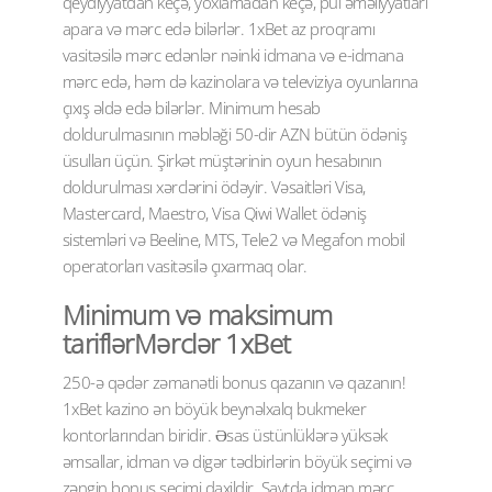
qeydiyyatdan keçə, yoxlamadan keçə, pul əməliyyatları
apara və mərc edə bilərlər. 1xBet az proqramı
vasitəsilə mərc edənlər nəinki idmana və e-idmana
mərc edə, həm də kazinolara və televiziya oyunlarına
çıxış əldə edə bilərlər. Minimum hesab
doldurulmasının məbləği 50-dir AZN bütün ödəniş
üsulları üçün. Şirkət müştərinin oyun hesabının
doldurulması xərclərini ödəyir. Vəsaitləri Visa,
Mastercard, Maestro, Visa Qiwi Wallet ödəniş
sistemləri və Beeline, MTS, Tele2 və Megafon mobil
operatorları vasitəsilə çıxarmaq olar.
Minimum və maksimum
tariflərMərclər 1xBet
250-ə qədər zəmanətli bonus qazanın və qazanın!
1xBet kazino ən böyük beynəlxalq bukmeker
kontorlarından biridir. Əsas üstünlüklərə yüksək
əmsallar, idman və digər tədbirlərin böyük seçimi və
zəngin bonus seçimi daxildir. Saytda idman mərc