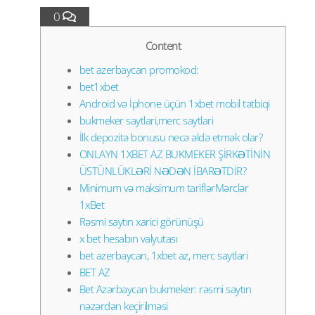
0
Content
bet azerbaycan promokod:
bet1xbet
Android və İphone üçün 1xbet mobil tətbiqi
bukmeker saytlari,merc saytlari
İlk depozitə bonusu necə əldə etmək olar?
ONLAYN 1XBET AZ BUKMEKER ŞİRKƏTİNİN
ÜSTÜNLÜKLƏRİ NƏDƏN İBARƏTDİR?
Minimum və maksimum tariflərMərclər
1xBet
Rəsmi saytın xarici görünüşü
x bet hesabın valyutası
bet azerbaycan, 1xbet az, merc saytlari
BET AZ
Bet Azərbaycan bukmeker: rəsmi saytın
nəzərdən keçirilməsi