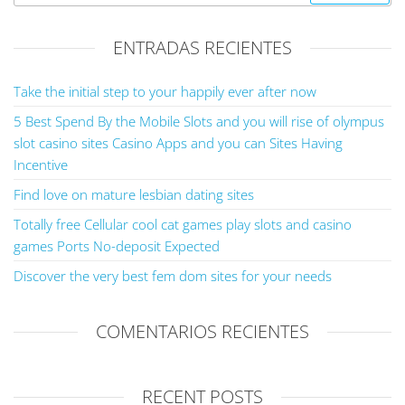
ENTRADAS RECIENTES
Take the initial step to your happily ever after now
5 Best Spend By the Mobile Slots and you will rise of olympus
slot casino sites Casino Apps and you can Sites Having
Incentive
Find love on mature lesbian dating sites
Totally free Cellular cool cat games play slots and casino
games Ports No-deposit Expected
Discover the very best fem dom sites for your needs
COMENTARIOS RECIENTES
RECENT POSTS