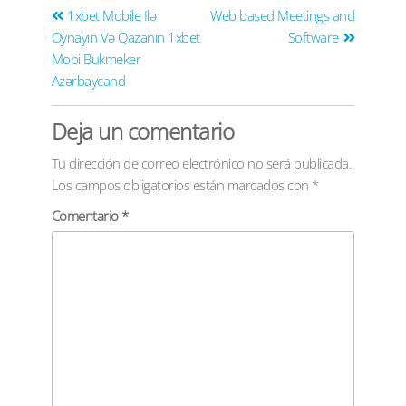
1xbet Mobile Ilə
Web based Meetings and
Oynayın Və Qazanın 1xbet
Software
Mobi Bukmeker
Azərbaycand
Deja un comentario
Tu dirección de correo electrónico no será publicada.
Los campos obligatorios están marcados con
*
Comentario
*