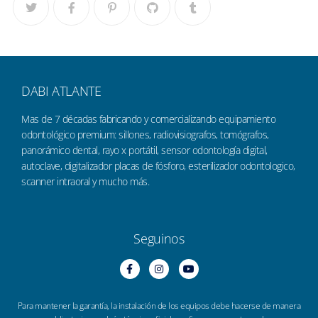
DABI ATLANTE
Mas de 7 décadas fabricando y comercializando equipamiento
odontológico premium: sillones, radiovisiografos, tomógrafos,
panorámico dental, rayo x portátil, sensor odontología digital,
autoclave, digitalizador placas de fósforo, esterilizador odontologico,
scanner intraoral y mucho más.
Seguinos
Para mantener la garantía, la instalación de los equipos debe hacerse de manera