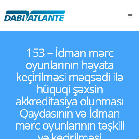
153 – İdman mərc
oyunlarının həyata
keçirilməsi məqsədi ilə
hüquqi şəxsin
akkreditasiya olunması
Qaydasının və İdman
mərc oyunlarının təşkili
və keçirilməsi