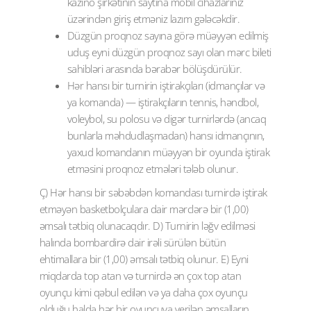
kazino şirkətinin saytına mobil cihazlarınız
üzərindən giriş etməniz lazım gələcəkdir.
Düzgün proqnoz sayına görə müəyyən edilmiş
uduş eyni düzgün proqnoz sayı olan mərc bileti
sahibləri arasında bərabər bölüşdürülür.
Hər hansı bir turnirin iştirakçıları (idmançılar və
ya komanda) — iştirakçıların tennis, həndbol,
voleybol, su polosu və digər turnirlərdə (ancaq
bunlarla məhdudlaşmadan) hansı idmançının,
yaxud komandanın müəyyən bir oyunda iştirak
etməsini proqnoz etmələri tələb olunur.
Ç) Hər hansı bir səbəbdən komandası turnirdə iştirak
etməyən basketbolçulara dair mərclərə bir (1,00)
əmsalı tətbiq olunacaqdır. D) Turnirin ləğv edilməsi
halında bombardirə dair irəli sürülən bütün
ehtimallara bir (1,00) əmsalı tətbiq olunur. E) Eyni
miqdarda top atan və turnirdə ən çox top atan
oyunçu kimi qəbul edilən və ya daha çox oyunçu
olduğu halda hər bir oyunçuya verilən əmsalların