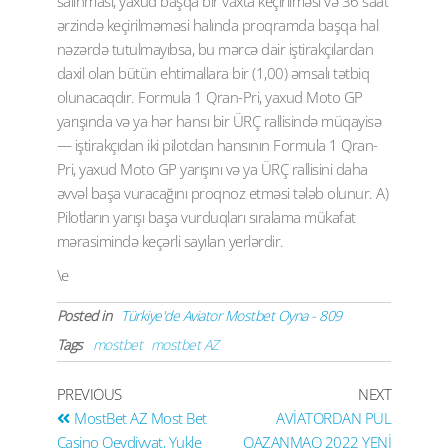
salınması, yaxud başqa bir vaxta keçirilməsi və 36 saat
ərzində keçirilməməsi halında proqramda başqa hal
nəzərdə tutulmayıbsa, bu mərcə dair iştirakçılardan
daxil olan bütün ehtimallara bir (1,00) əmsalı tətbiq
olunacaqdır. Formula 1 Qran-Pri, yaxud Moto GP
yarışında və ya hər hansı bir ÜRÇ rallisində müqayisə
— iştirakçıdan iki pilotdan hansının Formula 1 Qran-
Pri, yaxud Moto GP yarışını və ya ÜRÇ rallisini daha
əvvəl başa vuracağını proqnoz etməsi tələb olunur. A)
Pilotların yarışı başa vurduqları sıralama mükafat
mərasimində keçərli sayılan yerlərdir.
\e
Posted in
Türkiye'de Aviator Mostbet Oyna - 809
Tags
mostbet
mostbet AZ
PREVIOUS
NEXT
MostBet AZ Most Bet
AVİATORDAN PUL
Casino Qeydiyyat, Yukle
QAZANMAQ 2022 YENİ