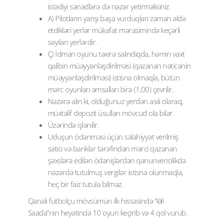
istədiyi sənədlərə də nəzər yetirməlisiniz.
A) Pilotların yarışı başa vurduqları zaman əldə
etdikləri yerlər mükafat mərasimində keçərli
sayılan yerlərdir.
Ç) İdman oyunu təxirə salındıqda, həmin vaxt
qalibin müəyyənləşdirilməsi (qazanan nəticənin
müəyyənləşdirilməsi) istisna olmaqla, bütün
mərc oyunları əmsalları birə (1,00) çevrilir.
Nəzərə alın ki, olduğunuz yerdən asılı olaraq,
müxtəlif depozit üsulları mövcud ola bilər.
Üzərində işlənilir.
Uduşun ödənməsi üçün səlahiyyət verilmiş
satıcı və banklar tərəfindən mərci qazanan
şəxslərə edilən ödənişlərdən qanunvericilikdə
nəzərdə tutulmuş vergilər istisna olunmaqla,
heç bir faiz tutula bilməz.
Qanalı futbolçu mövsümün ilk hissəsində “Əl
Saada”nın heyətində 10 oyun keçirib və 4 qol vurub.