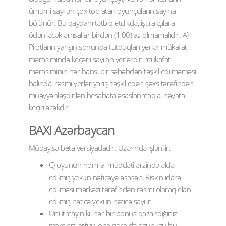
ümumi sayı ən çox top atan oyunçuların sayına
bölünür. Bu qaydanı tətbiq etdikdə, iştirakçılara
ödəniləcək əmsallar birdən (1,00) az olmamalıdır. A)
Pilotların yarışın sonunda tutduqları yerlər mükafat
mərasimində keçərli sayılan yerlərdir, mükafat
mərasiminin hər hansı bir səbəbdən təşkil edilməməsi
halında, rəsmi yerlər yarışı təşkil edən şəxs tərəfindən
müəyyənləşdirilən hesabata əsaslanmaqla, həyata
keçiriləcəkdir.
BAXI Azərbaycan
Müqayisə beta versiyadadır. Üzərində işlənilir.
C) oyunun normal müddəti ərzində əldə
edilmiş yekun nəticəyə əsasən, Riskin idarə
edilməsi mərkəzi tərəfindən rəsmi olaraq elan
edilmiş nəticə yekun nəticə sayılır.
Unutmayın ki, hər bir bonus qazandığınız
mərcinizi artırır, ona görə də özünüzü bu