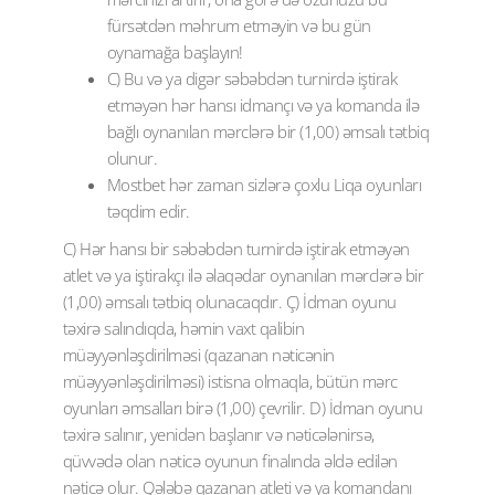
fürsətdən məhrum etməyin və bu gün
oynamağa başlayın!
C) Bu və ya digər səbəbdən turnirdə iştirak
etməyən hər hansı idmançı və ya komanda ilə
bağlı oynanılan mərclərə bir (1,00) əmsalı tətbiq
olunur.
Mostbet hər zaman sizlərə çoxlu Liqa oyunları
təqdim edir.
C) Hər hansı bir səbəbdən turnirdə iştirak etməyən
atlet və ya iştirakçı ilə əlaqədar oynanılan mərclərə bir
(1,00) əmsalı tətbiq olunacaqdır. Ç) İdman oyunu
təxirə salındıqda, həmin vaxt qalibin
müəyyənləşdirilməsi (qazanan nəticənin
müəyyənləşdirilməsi) istisna olmaqla, bütün mərc
oyunları əmsalları birə (1,00) çevrilir. D) İdman oyunu
təxirə salınır, yenidən başlanır və nəticələnirsə,
qüvvədə olan nəticə oyunun finalında əldə edilən
nəticə olur. Qələbə qazanan atleti və ya komandanı