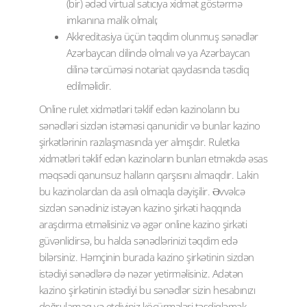
(bir) ədəd virtual satıcıya xidmət göstərmə
imkanına malik olmalı;
Akkreditasiya üçün təqdim olunmuş sənədlər
Azərbaycan dilində olmalı və ya Azərbaycan
dilinə tərcüməsi notariat qaydasında təsdiq
edilməlidir.
Online rulet xidmətləri təklif edən kazinoların bu
sənədləri sizdən istəməsi qanunidir və bunlar kazino
şirkətlərinin razılaşmasında yer almışdır. Ruletka
xidmətləri təklif edən kazinoların bunları etməkdə əsas
məqsədi qanunsuz halların qarşısını almaqdır. Lakin
bu kazinolardan da asılı olmaqla dəyişilir. Əvvəlcə
sizdən sənədiniz istəyən kazino şirkəti haqqında
araşdırma etməlisiniz və əgər online kazino şirkəti
güvənlidirsə, bu halda sənədlərinizi təqdim edə
bilərsiniz. Həmçinin burada kazino şirkətinin sizdən
istədiyi sənədlərə də nəzər yetirməlisiniz. Adətən
kazino şirkətinin istədiyi bu sənədlər sizin hesabınızı
doğrulamaq və etdiyiniz köçürmələri təsdiqləmək