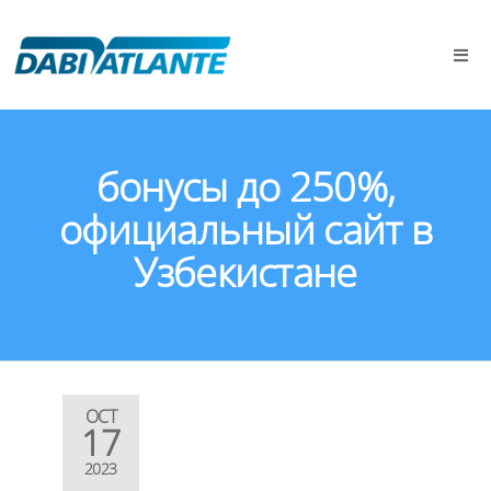
бонусы до 250%,
официальный сайт в
Узбекистане
OCT
17
2023