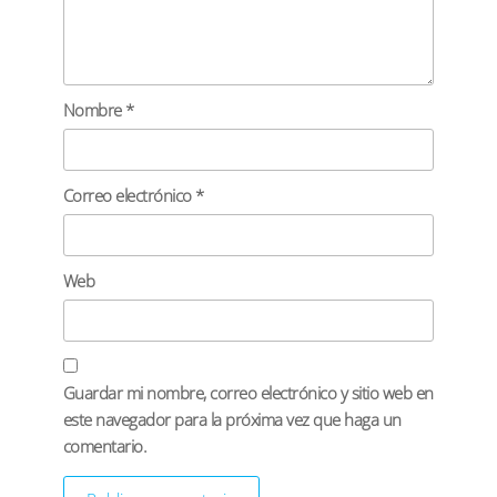
Nombre
*
Correo electrónico
*
Web
Guardar mi nombre, correo electrónico y sitio web en
este navegador para la próxima vez que haga un
comentario.