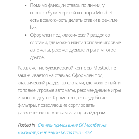
Помимо функции ставок по линии, у
игроков букмекерской конторы Mostbet
есть возможность делать ставки в режиме
live.
Оформлен под классический раздел со
слотами, где можно найти топовые игровые
автоматы, рекомендуемые игры и многое
другое.
Развлечение букмекерской конторы Mostbet не
заканчивается на ставках. Оформлен под
классический раздел со слотами, где можно найти
топовые игровые автоматы, рекомендуемые игры
и многое другое. Кроме того, есть удобные
фильтры, позволяющие сортировать
развлечения по жанрам или провайдерам.
Posted in
Скачать приложение БК Мостбет на
компьютер и телефон бесплатно - 328