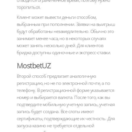
отводится ограниченное время, поэтому нужно
торопиться.
Клиент может вывести деньги способом,
выбранным при пополнении. Заявки на выигрыш
будут обработаны незамедлительно. Обычно это
занимает менее часа, но в некоторых случаях
может занять несколько дней. Для клиентов
бриджа доступны одиночные и экспресс-ставки.
MostbetUZ
Второй способ предлагает аналогичную
регистрацию, но не по электронной почте, а по
телефону. В регистрационной форме указывается
номер и выбирается валюта. После того, как вы
подтвердите мобильную учетную запись, учетная
запись будет создана. Все слоты имеют
сертификаты, подтверждающие их честность. Для
запуска казино не требуется отдельной