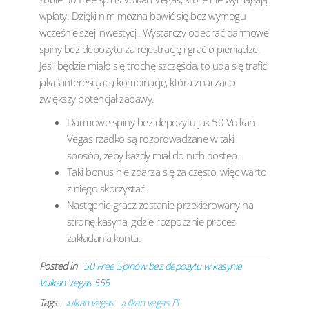
wpłaty. Dzięki nim można bawić się bez wymogu
wcześniejszej inwestycji. Wystarczy odebrać darmowe
spiny bez depozytu za rejestrację i grać o pieniądze.
Jeśli będzie miało się trochę szczęścia, to uda się trafić
jakąś interesującą kombinację, która znacząco
zwiększy potencjał zabawy.
Darmowe spiny bez depozytu jak 50 Vulkan
Vegas rzadko są rozprowadzane w taki
sposób, żeby każdy miał do nich dostęp.
Taki bonus nie zdarza się za często, więc warto
z niego skorzystać.
Następnie gracz zostanie przekierowany na
stronę kasyna, gdzie rozpocznie proces
zakładania konta.
Posted in
50 Free Spinów bez depozytu w kasynie
Vulkan Vegas 555
Tags
vulkan vegas
vulkan vegas PL