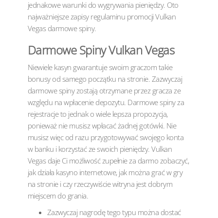
jednakowe warunki do wygrywania pieniędzy. Oto
najważniejsze zapisy regulaminu promocji Vulkan
Vegas darmowe spiny.
Darmowe Spiny Vulkan Vegas
Niewiele kasyn gwarantuje swoim graczom takie
bonusy od samego początku na stronie. Zazwyczaj
darmowe spiny zostają otrzymane przez gracza ze
względu na wpłacenie depozytu. Darmowe spiny za
rejestracje to jednak o wiele lepsza propozycja,
ponieważ nie musisz wpłacać żadnej gotówki. Nie
musisz więc od razu przygotowywać swojego konta
w banku i korzystać ze swoich pieniędzy. Vulkan
Vegas daje Ci możliwość zupełnie za darmo zobaczyć,
jak działa kasyno internetowe, jak można grać w gry
na stronie i czy rzeczywiście witryna jest dobrym
miejscem do grania.
Zazwyczaj nagrodę tego typu można dostać