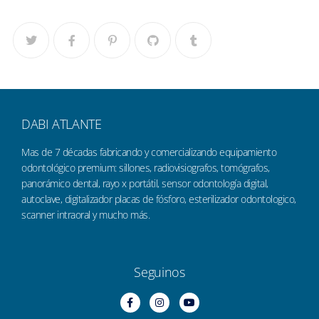
DABI ATLANTE
Mas de 7 décadas fabricando y comercializando equipamiento
odontológico premium: sillones, radiovisiografos, tomógrafos,
panorámico dental, rayo x portátil, sensor odontología digital,
autoclave, digitalizador placas de fósforo, esterilizador odontologico,
scanner intraoral y mucho más.
Seguinos