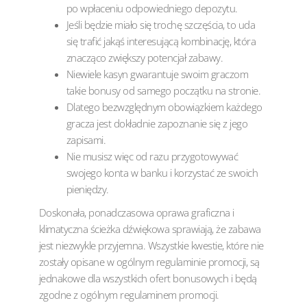
po wpłaceniu odpowiedniego depozytu.
Jeśli będzie miało się trochę szczęścia, to uda
się trafić jakąś interesującą kombinację, która
znacząco zwiększy potencjał zabawy.
Niewiele kasyn gwarantuje swoim graczom
takie bonusy od samego początku na stronie.
Dlatego bezwzględnym obowiązkiem każdego
gracza jest dokładnie zapoznanie się z jego
zapisami.
Nie musisz więc od razu przygotowywać
swojego konta w banku i korzystać ze swoich
pieniędzy.
Doskonała, ponadczasowa oprawa graficzna i
klimatyczna ścieżka dźwiękowa sprawiają, że zabawa
jest niezwykle przyjemna. Wszystkie kwestie, które nie
zostały opisane w ogólnym regulaminie promocji, są
jednakowe dla wszystkich ofert bonusowych i będą
zgodne z ogólnym regulaminem promocji.