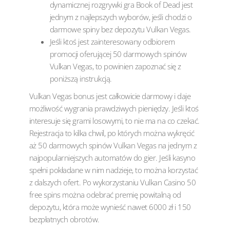
dynamicznej rozgrywki gra Book of Dead jest
jednym z najlepszych wyborów, jeśli chodzi o
darmowe spiny bez depozytu Vulkan Vegas.
Jeśli ktoś jest zainteresowany odbiorem
promocji oferującej 50 darmowych spinów
Vulkan Vegas, to powinien zapoznać się z
poniższą instrukcją.
Vulkan Vegas bonus jest całkowicie darmowy i daje
możliwość wygrania prawdziwych pieniędzy. Jeśli ktoś
interesuje się grami losowymi, to nie ma na co czekać.
Rejestracja to kilka chwil, po których można wykręcić
aż 50 darmowych spinów Vulkan Vegas na jednym z
najpopularniejszych automatów do gier. Jeśli kasyno
spełni pokładane w nim nadzieje, to można korzystać
z dalszych ofert. Po wykorzystaniu Vulkan Casino 50
free spins można odebrać premię powitalną od
depozytu, która może wynieść nawet 6000 zł i 150
bezpłatnych obrotów.