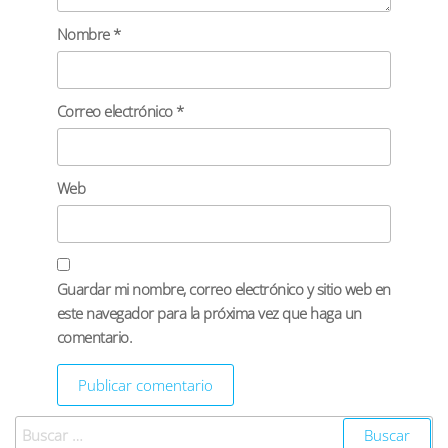
Nombre
*
Correo electrónico
*
Web
Guardar mi nombre, correo electrónico y sitio web en
este navegador para la próxima vez que haga un
comentario.