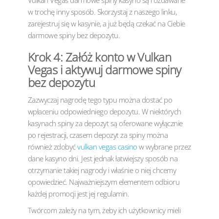
Vulkan Vegas darmowe spiny kasyno są rozdawane
w trochę inny sposób. Skorzystaj z naszego linku,
zarejestruj się w kasynie, a już będą czekać na Ciebie
darmowe spiny bez depozytu.
Krok 4: Załóż konto w Vulkan
Vegas i aktywuj darmowe spiny
bez depozytu
Zazwyczaj nagrodę tego typu można dostać po
wpłaceniu odpowiedniego depozytu. W niektórych
kasynach spiny za depozyt są oferowane wyłącznie
po rejestracji, czasem depozyt za spiny można
również zdobyć
vulkan vegas casino
w wybrane przez
dane kasyno dni. Jest jednak łatwiejszy sposób na
otrzymanie takiej nagrody i właśnie o niej chcemy
opowiedzieć. Najważniejszym elementem odbioru
każdej promocji jest jej regulamin.
Twórcom zależy na tym, żeby ich użytkownicy mieli