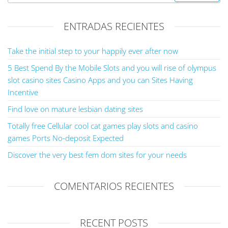
ENTRADAS RECIENTES
Take the initial step to your happily ever after now
5 Best Spend By the Mobile Slots and you will rise of olympus
slot casino sites Casino Apps and you can Sites Having
Incentive
Find love on mature lesbian dating sites
Totally free Cellular cool cat games play slots and casino
games Ports No-deposit Expected
Discover the very best fem dom sites for your needs
COMENTARIOS RECIENTES
RECENT POSTS