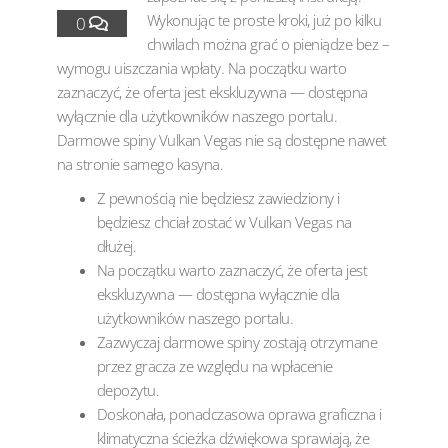
Wykonując te proste kroki, już po kilku
0
chwilach można grać o pieniądze bez –
wymogu uiszczania wpłaty. Na początku warto
zaznaczyć, że oferta jest ekskluzywna — dostępna
wyłącznie dla użytkowników naszego portalu.
Darmowe spiny Vulkan Vegas nie są dostępne nawet
na stronie samego kasyna.
Z pewnością nie będziesz zawiedziony i
będziesz chciał zostać w Vulkan Vegas na
dłużej.
Na początku warto zaznaczyć, że oferta jest
ekskluzywna — dostępna wyłącznie dla
użytkowników naszego portalu.
Zazwyczaj darmowe spiny zostają otrzymane
przez gracza ze względu na wpłacenie
depozytu.
Doskonała, ponadczasowa oprawa graficzna i
klimatyczna ścieżka dźwiękowa sprawiają, że