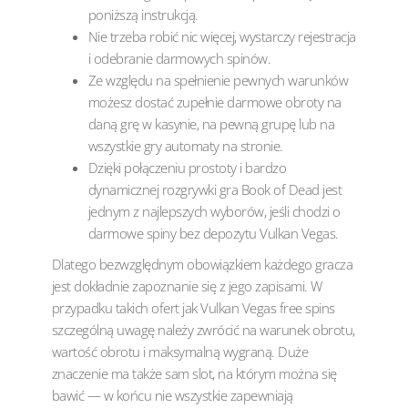
poniższą instrukcją.
Nie trzeba robić nic więcej, wystarczy rejestracja
i odebranie darmowych spinów.
Ze względu na spełnienie pewnych warunków
możesz dostać zupełnie darmowe obroty na
daną grę w kasynie, na pewną grupę lub na
wszystkie gry automaty na stronie.
Dzięki połączeniu prostoty i bardzo
dynamicznej rozgrywki gra Book of Dead jest
jednym z najlepszych wyborów, jeśli chodzi o
darmowe spiny bez depozytu Vulkan Vegas.
Dlatego bezwzględnym obowiązkiem każdego gracza
jest dokładnie zapoznanie się z jego zapisami. W
przypadku takich ofert jak Vulkan Vegas free spins
szczególną uwagę należy zwrócić na warunek obrotu,
wartość obrotu i maksymalną wygraną. Duże
znaczenie ma także sam slot, na którym można się
bawić — w końcu nie wszystkie zapewniają