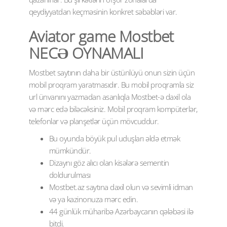
qeydiyyatdan keçməsinin konkret səbəbləri var.
Aviator game Mostbet
NECƏ OYNAMALI
Mostbet saytının daha bir üstünlüyü onun sizin üçün
mobil proqram yaratmasıdır. Bu mobil proqramla siz
url ünvanını yazmadan asanlıqla Mostbet-ə daxil ola
və mərc edə biləcəksiniz. Mobil proqram kompüterlər,
telefonlar və planşetlər üçün mövcuddur.
Bu oyunda böyük pul uduşları əldə etmək
mümkündür.
Dizaynı göz alıcı olan kisələrə sementin
doldurulması
Mostbet.az saytına daxil olun və sevimli idman
və ya kazinonuza mərc edin.
44 günlük müharibə Azərbaycanın qələbəsi ilə
bitdi.