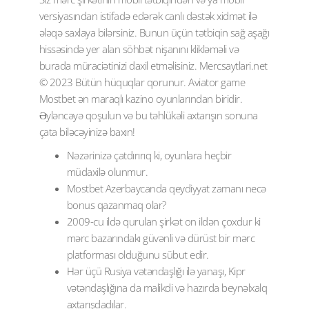
versiyasından istifadə edərək canlı dəstək xidmət ilə
ələqə saxlaya bilərsiniz. Bunun üçün tətbiqin sağ aşağı
hissəsində yer alan söhbət nişanını klikləməli və
burada müraciətinizi daxil etməlisiniz. Mercsaytlari.net
© 2023 Bütün hüquqlar qorunur. Aviator game
Mostbet ən maraqlı kazino oyunlarından biridir.
Əyləncəyə qoşulun və bu təhlükəli axtarışın sonuna
çata biləcəyinizə baxın!
Nəzərinizə çatdırırıq ki, oyunlara heçbir
müdaxilə olunmur.
Mostbet Azerbaycanda qeydiyyat zamanı necə
bonus qazanmaq olar?
2009-cu ildə qurulan şirkət on ildən çoxdur ki
mərc bazarındakı güvənli və dürüst bir mərc
platforması olduğunu sübut edir.
Hər üçü Rusiya vətəndaşlığı ilə yanaşı, Kipr
vətəndaşlığına da malikdi və hazırda beynəlxalq
axtarışdadılar.