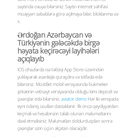
saytında oxuya bilərsiniz. Saytın internet səhifəsi
müəyyən səbəblərə görə açılmaya bilər, bloklanma və
s.
Ərdoğan Azərbaycan və
Türkiyənin gələcəkdə birgə
həyata keçirəcəyi layihələri
açıqlayıb
IOS cihazlarda isə tətbiqi App Store üzərindən
yükləyərək asanlıqla quraşdıra və istifadə edə
bilərsiniz. MostBet mobil versiyasında bukmeker
şirkətinin vebsayt versiyasında olduğu kimi depozit və
çıxarışlar edə bilərsiniz.
aviator demo
Hər iki versiyada
eyni ödəniş üsulları dəstəklənir. İlk öncə qeydiyyatdan
keçməli və hesabınızın tələb olunan məlumatlarını
daxil etməlisiniz. Məlumatları doldurduqdan sonra
çıxarışlar sizin üçün əlçatan olacaqdır.