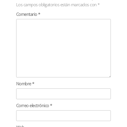
Los campos obligatorios están marcados con
*
Comentario
*
Nombre
*
Correo electrónico
*