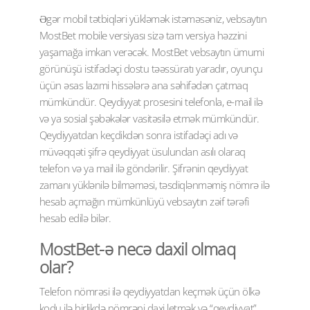
Əgər mobil tətbiqləri yükləmək istəməsəniz, vebsaytın
MostBet mobile versiyası sizə tam versiya həzzini
yaşamağa imkan verəcək. MostBet vebsaytın ümumi
görünüşü istifadəçi dostu təəssüratı yaradır, oyunçu
üçün əsas lazımi hissələrə ana səhifədən çatmaq
mümkündür. Qeydiyyat prosesini telefonla, e-mail ilə
və ya sosial şəbəkələr vasitəsilə etmək mümkündür.
Qeydiyyatdan keçdikdən sonra istifadəçi adı və
müvəqqəti şifrə qeydiyyat üsulundan asılı olaraq
telefon və ya mail ilə göndərilir. Şifrənin qeydiyyat
zamanı yüklənilə bilməməsi, təsdiqlənməmiş nömrə ilə
hesab açmağın mümkünlüyü vebsaytın zəif tərəfi
hesab edilə bilər.
MostBet-ə necə daxil olmaq
olar?
Telefon nömrəsi ilə qeydiyyatdan keçmək üçün ölkə
kodu ilə birlikdə nömrəni daxi letmək və “qeydiyyat”