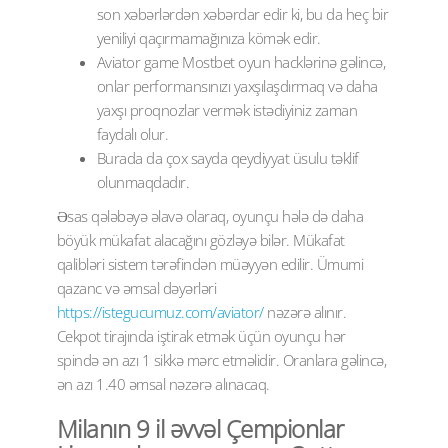
son xəbərlərdən xəbərdar edir ki, bu da heç bir
yeniliyi qaçırmamağınıza kömək edir.
Aviator game Mostbet oyun hacklərinə gəlincə,
onlar performansınızı yaxşılaşdırmaq və daha
yaxşı proqnozlar vermək istədiyiniz zaman
faydalı olur.
Burada da çox sayda qeydiyyat üsulu təklif
olunmaqdadır.
Əsas qələbəyə əlavə olaraq, oyunçu hələ də daha
böyük mükafat alacağını gözləyə bilər. Mükafat
qalibləri sistem tərəfindən müəyyən edilir. Ümumi
qazanc və əmsal dəyərləri
https://istegucumuz.com/aviator/
nəzərə alınır.
Cekpot tirajında ​​iştirak etmək üçün oyunçu hər
spində ən azı 1 sikkə mərc etməlidir. Oranlara gəlincə,
ən azı 1.40 əmsal nəzərə alınacaq.
Milanın 9 il əvvəl Çempionlar