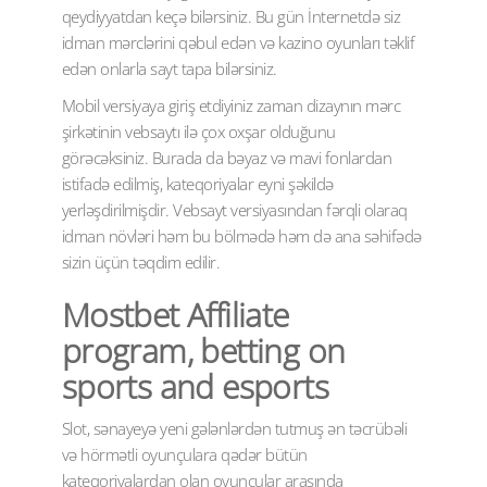
qeydiyyatdan keçə bilərsiniz. Bu gün İnternetdə siz
idman mərclərini qəbul edən və kazino oyunları təklif
edən onlarla sayt tapa bilərsiniz.
Mobil versiyaya giriş etdiyiniz zaman dizaynın mərc
şirkətinin vebsaytı ilə çox oxşar olduğunu
görəcəksiniz. Burada da bəyaz və mavi fonlardan
istifadə edilmiş, kateqoriyalar eyni şəkildə
yerləşdirilmişdir. Vebsayt versiyasından fərqli olaraq
idman növləri həm bu bölmədə həm də ana səhifədə
sizin üçün təqdim edilir.
Mostbet Affiliate
program, betting on
sports and esports
Slot, sənayeyə yeni gələnlərdən tutmuş ən təcrübəli
və hörmətli oyunçulara qədər bütün
kateqoriyalardan olan oyunçular arasında