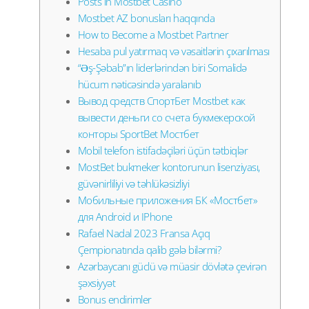
Posts in Mostbet Casino
Mostbet AZ bonusları haqqında
How to Become a Mostbet Partner
Hesaba pul yatırmaq və vəsaitlərin çıxarılması
“Əş-Şəbab”ın liderlərindən biri Somalidə
hücum nəticəsində yaralanıb
Вывод средств СпортБет Mostbet как
вывести деньги со счета букмекерской
конторы SportBet Мостбет
Mobil telefon istifadəçiləri üçün tətbiqlər
MostBet bukmeker kontorunun lisenziyası,
güvənirliliyi və təhlükəsizliyi
Мобильные приложения БК «Мостбет»
для Android и IPhone
Rafael Nadal 2023 Fransa Açıq
Çempionatında qalib gələ bilərmi?
Azərbaycanı güclü və müasir dövlətə çevirən
şəxsiyyət
Bonus endirimler