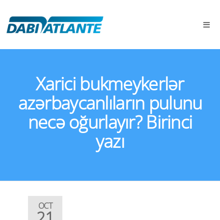
Xarici bukmeykerlər
azərbaycanlıların pulunu
necə oğurlayır? Birinci
yazı
OCT
21