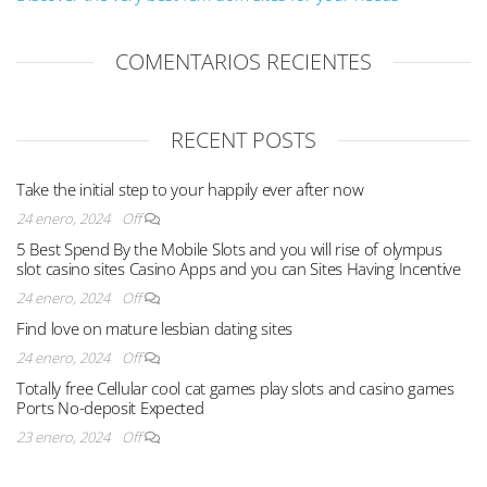
COMENTARIOS RECIENTES
RECENT POSTS
Take the initial step to your happily ever after now
24 enero, 2024
Off
5 Best Spend By the Mobile Slots and you will rise of olympus
slot casino sites Casino Apps and you can Sites Having Incentive
24 enero, 2024
Off
Find love on mature lesbian dating sites
24 enero, 2024
Off
Totally free Cellular cool cat games play slots and casino games
Ports No-deposit Expected
23 enero, 2024
Off