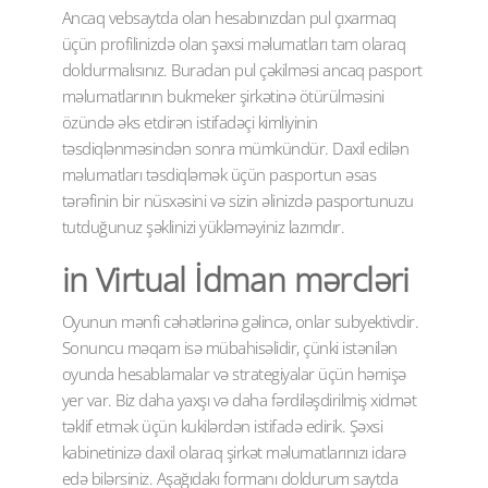
Ancaq vebsaytda olan hesabınızdan pul çıxarmaq
üçün profilinizdə olan şəxsi məlumatları tam olaraq
doldurmalısınız. Buradan pul çəkilməsi ancaq pasport
məlumatlarının bukmeker şirkətinə ötürülməsini
özündə əks etdirən istifadəçi kimliyinin
təsdiqlənməsindən sonra mümkündür. Daxil edilən
məlumatları təsdiqləmək üçün pasportun əsas
tərəfinin bir nüsxəsini və sizin əlinizdə pasportunuzu
tutduğunuz şəklinizi yükləməyiniz lazımdır.
in Virtual İdman mərcləri
Oyunun mənfi cəhətlərinə gəlincə, onlar subyektivdir.
Sonuncu məqam isə mübahisəlidir, çünki istənilən
oyunda hesablamalar və strategiyalar üçün həmişə
yer var. Biz daha yaxşı və daha fərdiləşdirilmiş xidmət
təklif etmək üçün kukilərdən istifadə edirik. Şəxsi
kabinetinizə daxil olaraq şirkət məlumatlarınızı idarə
edə bilərsiniz. Aşağıdakı formanı doldurum saytda