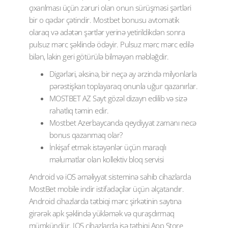
çıxarılması üçün zəruri olan onun sürüşməsi şərtləri
bir o qədər çətindir. Mostbet bonusu avtomatik
olaraq və adətən şərtlər yerinə yetirildikdən sonra
pulsuz mərc şəklində ödəyir. Pulsuz mərc mərc edilə
bilən, lakin geri götürülə bilməyən məbləğdir.
Digərləri, əksinə, bir neçə ay ərzində milyonlarla
pərəstişkarı toplayaraq onunla uğur qazanırlar.
MOSTBET AZ Sayt gözəl dizayn edilib və sizə
rahatlıq təmin edir.
Mostbet Azerbaycanda qeydiyyat zamanı necə
bonus qazanmaq olar?
İnkişaf etmək istəyənlər üçün maraqlı
məlumatlar olan kollektiv bloq servisi
Android və iOS əməliyyat sisteminə sahib cihazlarda
MostBet mobile indir istifadəçilər üçün əlçatandır.
Android cihazlarda tətbiqi mərc şirkətinin saytına
girərək apk şəklində yükləmək və quraşdırmaq
mümkündür. IOS cihazlarda isə tətbiqi App Store