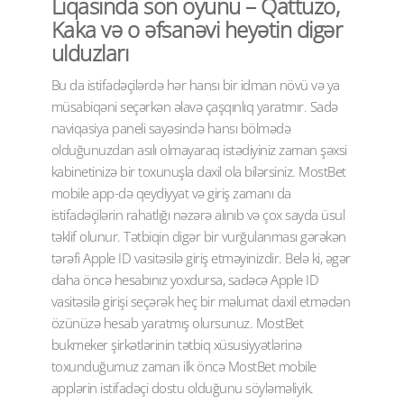
Liqasında son oyunu – Qattuzo,
Kaka və o əfsanəvi heyətin digər
ulduzları
Bu da istifadəçilərdə hər hansı bir idman növü və ya
müsabiqəni seçərkən əlavə çaşqınlıq yaratmır. Sadə
naviqasiya paneli sayəsində hansı bölmədə
olduğunuzdan asılı olmayaraq istədiyiniz zaman şəxsi
kabinetinizə bir toxunuşla daxil ola bilərsiniz. MostBet
mobile app-də qeydiyyat və giriş zamanı da
istifadəçilərin rahatlığı nəzərə alınıb və çox sayda üsul
təklif olunur. Tətbiqin digər bir vurğulanması gərəkən
tərəfi Apple ID vasitəsilə giriş etməyinizdir. Belə ki, əgər
daha öncə hesabınız yoxdursa, sadəcə Apple ID
vasitəsilə girişi seçərək heç bir məlumat daxil etmədən
özünüzə hesab yaratmış olursunuz. MostBet
bukmeker şirkətlərinin tətbiq xüsusiyyətlərinə
toxunduğumuz zaman ilk öncə MostBet mobile
applərin istifadəçi dostu olduğunu söyləməliyik.