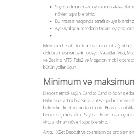
Saytda idman mərc oyunlarına əlavə olaraq 
növləri tapa bilərsiniz.
Bu məsələ haqqında ətraflı oxuya bilərsini
Ayrı-ayrılıqda, mərclərin tarixini öyrənə, ca
Minimum hesab doldurulmasının məbləği 50-dir A
doldurulması xərclərini ödəyir. Vəsaitləri Visa, M
və Beeline, MTS, Tele2 və Megafon mobil operato
bütün yollar üçün.
Minimum və maksimum t
Depozit etmək üçün, Card to Card ilə ödəniş edər
Balansınızı artıra bilərsiniz. 250-ə qədər zəman
bukmeker kontorlarından biridir. Əsas üstünlüklə
bonus seçimi daxildir. Saytda idman mərc oyunları
virtual idman növləri tapa bilərsiniz.
Artıq, 1XBet Depozit və çıxarışların da problemlərə