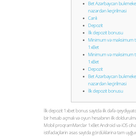
Bet Azərbaycan bukmeker
nəzərdən keçirilməsi
Canlı
Depozit
İlk depozit bonusu
Minimum və maksimum ta
1xBet
Minimum və maksimum ta
1xBet
Depozit
Bet Azərbaycan bukmeker
nəzərdən keçirilməsi
İlk depozit bonusu
İlk depozit 1xbet bonus saytda ilk dəfə qeydiyya
bir hesab açmalı və oyun hesabının ilk doldurulmas
Mobil proqramMərclər 1xBet Android və iOS cihazl
istifadəçilərin əsas saytda gördüklərinə tam uyğun