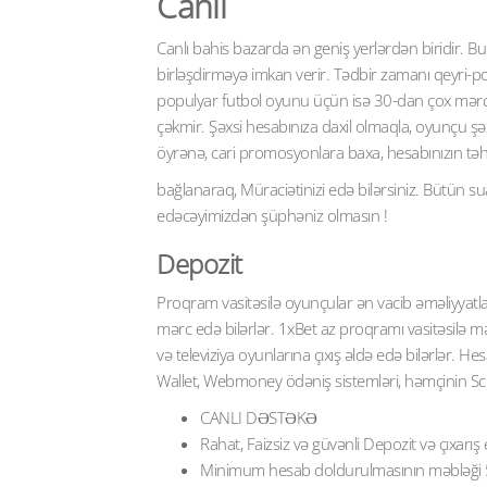
Canlı
Canlı bahis bazarda ən geniş yerlərdən biridir. 
birləşdirməyə imkan verir. Tədbir zamanı qeyri
populyar futbol oyunu üçün isə 30-dan çox mərc ba
çəkmir. Şəxsi hesabınıza daxil olmaqla, oyunçu şəxs
öyrənə, cari promosyonlara baxa, hesabınızın təhlük
bağlanaraq, Müraciətinizi edə bilərsiniz. Bütün sua
edəcəyimizdən şüphəniz olmasın !
Depozit
Proqram vasitəsilə oyunçular ən vacib əməliyyatla
mərc edə bilərlər. 1xBet az proqramı vasitəsilə
və televiziya oyunlarına çıxış əldə edə bilərlər. 
Wallet, Webmoney ödəniş sistemləri, həmçinin Scri
CANLI DƏSTƏKƏ
Rahat, Faizsiz və güvənli Depozit və çıxarış
Minimum hesab doldurulmasının məbləği 5