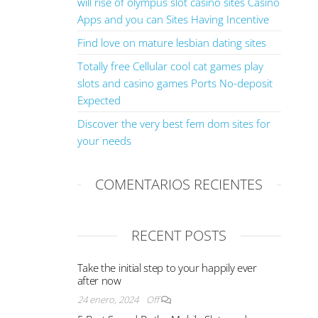
will rise of olympus slot casino sites Casino
Apps and you can Sites Having Incentive
Find love on mature lesbian dating sites
Totally free Cellular cool cat games play
slots and casino games Ports No-deposit
Expected
Discover the very best fem dom sites for
your needs
COMENTARIOS RECIENTES
RECENT POSTS
Take the initial step to your happily ever
after now
24 enero, 2024
Off