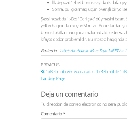
İlk depozit 1xbet bonus saytda ilk dəfə qey
Sonra, pul çıxarmaq üçün əlverişli bir yol
Şəxsi hesabda 1xBet “Geri çək” düyməsini basın. S
yolları haqqında oxuyunMərclər. Bonuslardan ya
bonus təklifləri haqqında məlumat əldə edin və 
kifayət qədər problemlidir. Bu məsələ haqqında ət
Posted in
1xbet: Azərbaycan Mərc Saytı 1xBET Az, 
PREVIOUS
1xBet mobi versiya istifadəsi 1xBet mobile 1xB
Landing Page
Deja un comentario
Tu dirección de correo electrónico no será publi
Comentario
*