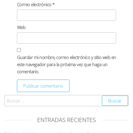
Correo electrónico
*
Web
Guardar mi nombre, correo electrónico y sitio web en
este navegador para la próxima vez que haga un
comentario.
ENTRADAS RECIENTES