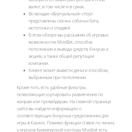
валют, в том числе и в сумах.
Во вкладке «Виртуальный» спорт
представлены скачки, собачьи бега,
мотогонки и спидвей.
В этом обзоре мы расскажем об игровых
возможностях MostBet, способах
пополнения и вывода средств, бонусах и
акциях, а также общей репутации
компании.
Клиент может вывести деньги способом,
выбранным при пополнении.
Кроме того, есть удобные фильтры,
позволяющие сортировать развлечения по
жанрам или провайдерам. На главной странице
сайта вы найдете информацию о
соответствующих бонусных предложениях для
игры в Казино. Помимо функции ставок по линии,
у игроков букмекерской конторы Mostbet есть