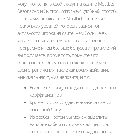
могут пополнять свой аккаунт в казино Mostbet
безопасно и быстро, используя удобный способ.
Программа лояльности Mostbet состоит из
нескольких уровней, которые зависят от
активности игрока на сайте. Чем больше вы
играете и ставите, тем выше ваш уровень в
программе и тем больше бонусов и привилегий
вы получаете. Кроме того, помните, что
большинство бонусных предложений имеют
свои ограничения, такие как время действия,
минимальная сумма депозита, и т.д.
Выберите ставку, исходя из предложенных
коэффициентов.
Кроме того, за создание аккаунта дается
полезный бонус.
Из особенностей мы можем выделить
наличие киберспортивных дисциплин,
нескольких «экзотических» видов спорта