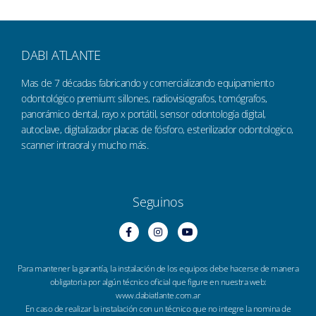
DABI ATLANTE
Mas de 7 décadas fabricando y comercializando equipamiento
odontológico premium: sillones, radiovisiografos, tomógrafos,
panorámico dental, rayo x portátil, sensor odontología digital,
autoclave, digitalizador placas de fósforo, esterilizador odontologico,
scanner intraoral y mucho más.
Seguinos
Para mantener la garantía, la instalación de los equipos debe hacerse de manera
obligatoria por algún técnico oficial que figure en nuestra web:
www.dabiatlante.com.ar
En caso de realizar la instalación con un técnico que no integre la nomina de