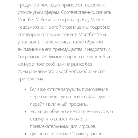
продуктов, имеющих прямое отношение к
упомянутым сферам. Соответственно, скачать
Мостбет Узбекистан через app Play Market
невозможно. На этой странице мы подробно
поговорим о том, как скачать Мостбет УЗ и
установить приложение, а также обратим
внимание на его преимущества и недостатки.
Современный букмекер просто не может быть
конкурентоспособным на рынке без
функционального и удобного мобильного
приложения.
Если же хотите загрузить приложение
через мобильную версию сайта, нужно
перейти в личный профиль.
Эти игры обычно имеют очень высокую
отдачу, что делает их очень
привлекательными для игроков.
Для этого в течение 15 минут после