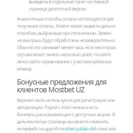
выведена в отдельный пункт на главной
странице десктопной версии.
Аналогичные способы оплаты используются для
получения оплаты. Клиент может вывести деньги
способом, выбранным при пополнении. Заявки
на выигрыш будут обработаны незамедлительно.
Обычно это занимает менее часа, но в некоторых
случаях может занять несколько дней. На сайте
легко найти соревнования с участием узбекских
команд.
Бонусные предложения для
клиентов Mostbet UZ
Верхняя часть используется для регистрации или
авторизации. Рядом с этой панелью есть
баннеры, рассказывающие о доступных акциях. В
дальнем конце страницы вы можете изменить
интерфейс на другой
mostbet yuklab olish
язык или