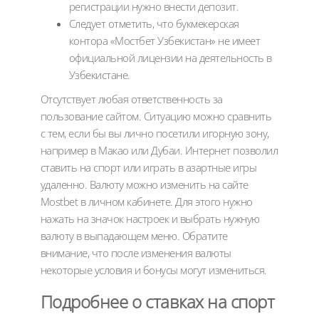
регистрации нужно внести депозит.
Следует отметить, что букмекерская
контора «Мостбет Узбекистан» не имеет
официальной лицензии на деятельность в
Узбекистане.
Отсутствует любая ответственность за
пользование сайтом. Ситуацию можно сравнить
с тем, если бы вы лично посетили игорную зону,
например в Макао или Дубаи. Интернет позволил
ставить на спорт или играть в азартные игры
удаленно. Валюту можно изменить на сайте
Mostbet в личном кабинете. Для этого нужно
нажать на значок настроек и выбрать нужную
валюту в выпадающем меню. Обратите
внимание, что после изменения валюты
некоторые условия и бонусы могут измениться.
Подробнее о ставках на спорт