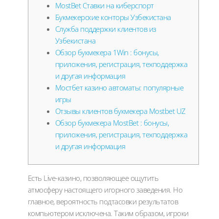
MostBet Ставки на киберспорт
Букмекерские конторы Узбекистана
Служба поддержки клиентов из
Узбекистана
Обзор букмекера 1Win : бонусы,
приложения, регистрация, техподдержка
и другая информация
Мостбет казино автоматы: популярные
игры
Отзывы клиентов букмекера Mostbet UZ
Обзор букмекера MostBet : бонусы,
приложения, регистрация, техподдержка
и другая информация
Есть Live-казино, позволяющее ощутить
атмосферу настоящего игорного заведения. Но
главное, вероятность подтасовки результатов
компьютером исключена. Таким образом, игроки