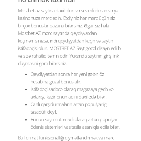
Mostbet.az saytına daxil olun və sevimli idman və ya
kazinonuza mərc edin. Etdiyiniz hər mərc üçün siz
birçox bonuslar qazana bilərsiniz. Əgər siz hələ
Mostbet AZ mərc saytında qeydiyyatdan
keçməmisinizsə, indi qeydiyyatdan keçin və saytın
istifadəçisi olun. MOSTBET AZ Sayt gözəl dizayn edilib
və sizə rahatlıq təmin edir. Yuxarıda saytının giriş link
düyməsini görə bilərsiniz.
Qeydiyyatdan sonra hər yeni gələn öz
hesabına gözəl bonus alır.
İstifadəçi sadəcə olaraq mağazaya gedə və
axtarışa kazinonun adını daxil edə bilər.
Canlı qarşıdurmaların artan populyarlığı
təsadüfi deyil.
Bunun sayı mütəmadi olaraq artan populyar
ödəniş sistemləri vasitəsilə asanlıqla edilə bilər.
Bu format funksionallığı qiymətləndirmək və mərc