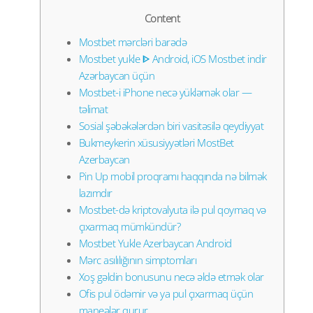
Content
Mostbet mərcləri barədə
Mostbet yukle ᐈ Android, iOS Mostbet indir
Azərbaycan üçün
Mostbet-i iPhone necə yükləmək olar —
təlimat
Sosial şəbəkələrdən biri vasitəsilə qeydiyyat
Bukmeykerin xüsusiyyətləri MostBet
Azerbaycan
Pin Up mobil proqramı haqqında nə bilmək
lazımdır
Mostbet-də kriptovalyuta ilə pul qoymaq və
çıxarmaq mümkündür?
Mostbet Yukle Azerbaycan Android
Mərc asılılığının simptomları
Xoş gəldin bonusunu necə əldə etmək olar
Ofis pul ödəmir və ya pul çıxarmaq üçün
maneələr qurur