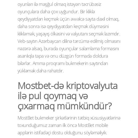
oyunları ilə məşğul olmaq istəyən təcrübəsiz
oyunçulara daha çox uyğundur. Bir kliklə
qeydiyyatdan keçmək üçün əvvəlcə sayta daxil olmaq,
daha sonra isə qeydiyyatdan keçmək düyməsini
klikləmək, yaşayış ölkəsini və valyutanı seçmək lazımdır.
Veb-saytın Azərbaycan dilinə tərcümə edilmiş olmasını
nəzərə alsaq, burada oyunçular salamlama formasını
asanlıqla tapa və onu düzgün formada doldura
bilərlər. Amma proqramı bukmekerin saytından
yükləmək daha rahatdır.
Mostbet-də kriptovalyuta
ilə pul qoymaq və
çıxarmaq mümkündür?
MostBet bukmeker şirkətlərinin tətbiq xüsusiyyətlərinə
toxunduğumuz zaman ilk öncə MostBet mobile
applərin istifadəçi dostu olduğunu söyləməliyik.