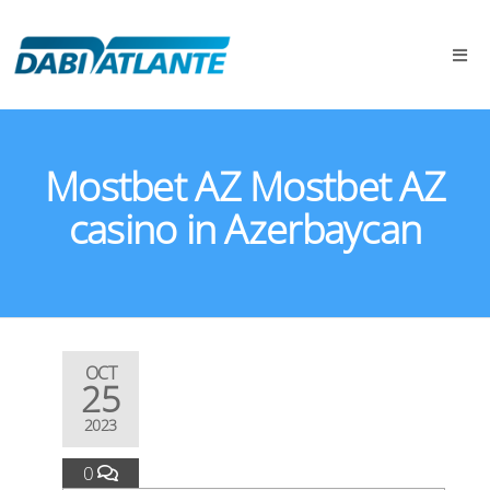
Mostbet AZ Mostbet AZ
casino in Azerbaycan
OCT
25
2023
0