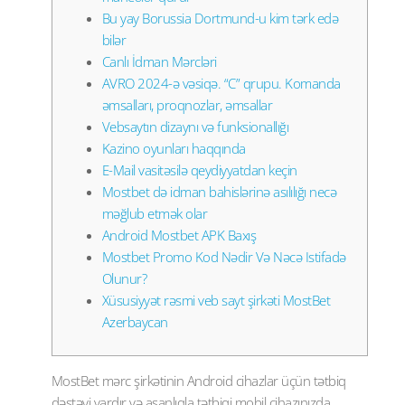
Bu yay Borussia Dortmund-u kim tərk edə
bilər
Canlı İdman Mərcləri
AVRO 2024-ə vəsiqə. “C” qrupu. Komanda
əmsalları, proqnozlar, əmsallar
Vebsaytın dizaynı və funksionallığı
Kazino oyunları haqqında
E-Mail vasitəsilə qeydiyyatdan keçin
Mostbet də idman bahislərinə asılılığı necə
məğlub etmək olar
Android Mostbet APK Baxış
Mostbet Promo Kod Nədir Və Nəcə Istifadə
Olunur?
Xüsusiyyət rəsmi veb sayt şirkəti MostBet
Azerbaycan
MostBet mərc şirkətinin Android cihazlar üçün tətbiq
dəstəyi vardır və asanlıqla tətbiqi mobil cihazınızda