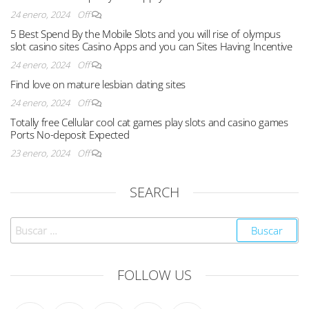
24 enero, 2024
Off
5 Best Spend By the Mobile Slots and you will rise of olympus
slot casino sites Casino Apps and you can Sites Having Incentive
24 enero, 2024
Off
Find love on mature lesbian dating sites
24 enero, 2024
Off
Totally free Cellular cool cat games play slots and casino games
Ports No-deposit Expected
23 enero, 2024
Off
SEARCH
FOLLOW US