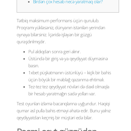
Birdən çox hesab necə yaratmaq olar?
Tətbiq maksimum performans üçün qurulub.
Proqramı yükləsəniz, dünyanın istənilən yerindən
oynaya bilərsiniz. İçəridə işləyən bir güzgü
quraşdırılmışdır.
Pul aldıqdan sonra geri alınır.
Üstündə bir giriş və ya qeydiyyat düyməsinə
basın.
1xbet püşkatmanın üstünlüyü – kiçik bir bahis
üçün böyük bir məbləğ qazanma ehtimalı.
Tez-tez tez qeydiyyat növləri də daxil olmaqla
bir hesab yaratmağın sadə yolları var.
Test oyunları izləmə bacarıqlarına uyğundur. Həqiqi
qumar əsl pulla bahis etməyi əhatə edir. Bunu yalnız
qeydiyyatdan keçmiş bir müştəri edə bilər.