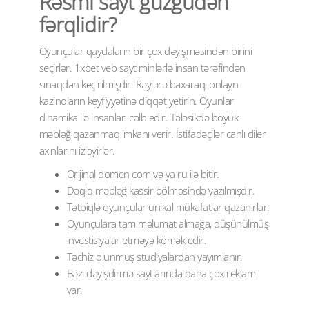
Rəsmi sayt güzgüdən
fərqlidir?
Oyunçular qaydaların bir çox dəyişməsindən birini
seçirlər. 1xbet veb sayt minlərlə insan tərəfindən
sınaqdan keçirilmişdir. Rəylərə baxaraq, onlayn
kazinoların keyfiyyətinə diqqət yetirin. Oyunlar
dinamika ilə insanları cəlb edir. Tələsikdə böyük
məbləğ qazanmaq imkanı verir. İstifadəçilər canlı diler
axınlarını izləyirlər.
Orijinal domen com və ya ru ilə bitir.
Dəqiq məbləğ kassir bölməsində yazılmışdır.
Tətbiqlə oyunçular unikal mükafatlar qazanırlar.
Oyunçulara tam məlumat almağa, düşünülmüş
investisiyalar etməyə kömək edir.
Təchiz olunmuş studiyalardan yayımlanır.
Bəzi dəyişdirmə saytlarında daha çox reklam
var.