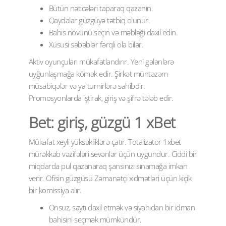
Bütün nəticələri taparaq qazanın.
Qaydalar güzgüyə tətbiq olunur.
Bahis növünü seçin və məbləği daxil edin.
Xüsusi səbəblər fərqli ola bilər.
Aktiv oyunçuları mükafatlandırır. Yeni gələnlərə
uyğunlaşmağa kömək edir. Şirkət müntəzəm
müsabiqələr və ya turnirlərə sahibdir.
Promosyonlarda iştirak, giriş və şifrə tələb edir.
Bet: giriş, güzgü 1 xBet
Mükafat xeyli yüksəkliklərə çatır. Totalizator 1xbet
mürəkkəb vəzifələri sevənlər üçün uygundur. Ciddi bir
miqdarda pul qazanaraq şansınızı sınamağa imkan
verir. Ofisin güzgüsü Zəmanətçi xidmətləri üçün kiçik
bir komissiya alır.
Onsuz, saytı daxil etmək və siyahıdan bir idman
bahisini seçmək mümkündür.