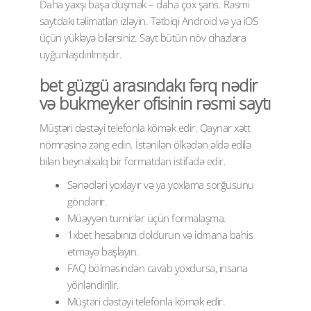
Daha yaxşı başa düşmək – daha çox şans. Rəsmi
saytdakı təlimatları izləyin. Tətbiqi Android və ya iOS
üçün yükləyə bilərsiniz. Sayt bütün növ cihazlara
uyğunlaşdırılmışdır.
bet güzgü arasındakı fərq nədir
və bukmeyker ofisinin rəsmi saytı
Müştəri dəstəyi telefonla kömək edir. Qaynar xətt
nömrəsinə zəng edin. İstənilən ölkədən əldə edilə
bilən beynəlxalq bir formatdan istifadə edir.
Sənədləri yoxlayır və ya yoxlama sorğusunu
göndərir.
Müəyyən turnirlər üçün formalaşma.
1xbet hesabınızı doldurun və idmana bahis
etməyə başlayın.
FAQ bölməsindən cavab yoxdursa, insana
yönləndirilir.
Müştəri dəstəyi telefonla kömək edir.