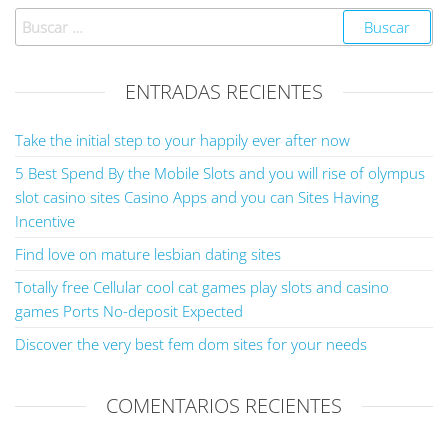
ENTRADAS RECIENTES
Take the initial step to your happily ever after now
5 Best Spend By the Mobile Slots and you will rise of olympus
slot casino sites Casino Apps and you can Sites Having
Incentive
Find love on mature lesbian dating sites
Totally free Cellular cool cat games play slots and casino
games Ports No-deposit Expected
Discover the very best fem dom sites for your needs
COMENTARIOS RECIENTES