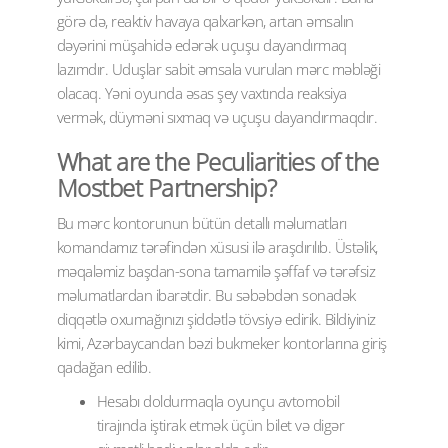
görə də, reaktiv havaya qalxarkən, artan əmsalın
dəyərini müşahidə edərək uçuşu dayandırmaq
lazımdır. Uduşlar sabit əmsala vurulan mərc məbləği
olacaq. Yəni oyunda əsas şey vaxtında reaksiya
vermək, düyməni sıxmaq və uçuşu dayandırmaqdır.
What are the Peculiarities of the
Mostbet Partnership?
Bu mərc kontorunun bütün detallı məlumatları
komandamız tərəfindən xüsusi ilə araşdırılıb. Üstəlik,
məqaləmiz başdan-sona tamamilə şəffaf və tərəfsiz
məlumatlardan ibarətdir. Bu səbəbdən sonadək
diqqətlə oxumağınızı şiddətlə tövsiyə edirik. Bildiyiniz
kimi, Azərbaycandan bəzi bukmeker kontorlarına giriş
qadağan edilib.
Hesabı doldurmaqla oyunçu avtomobil
tirajında ​​iştirak etmək üçün bilet və digər