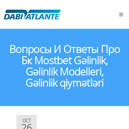
Вопросы И Ответы Про
Бк Mostbet Gəlinlik,
Gəlinlik Modelleri,
Gəlinlik qiymətləri
OCT
26