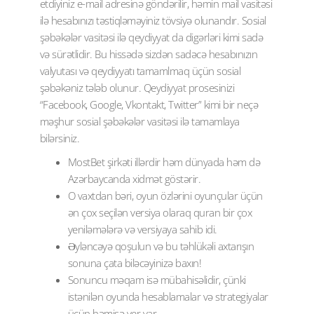
etdiyiniz e-mail adresinə göndərilir, həmin mail vasitəsi
ilə hesabınızı təstiqləməyiniz tövsiyə olunandır. Sosial
şəbəkələr vasitəsi ilə qeydiyyat da digərləri kimi sadə
və sürətlidir. Bu hissədə sizdən sadəcə hesabınızın
valyutası və qeydiyyatı tamamlmaq üçün sosial
şəbəkəniz tələb olunur. Qeydiyyat prosesinizi
“Facebook, Google, Vkontakt, Twitter” kimi bir neçə
məşhur sosial şəbəkələr vasitəsi ilə tamamlaya
bilərsiniz.
MostBet şirkəti illərdir həm dünyada həm də
Azərbaycanda xidmət göstərir.
O vaxtdan bəri, oyun özlərini oyunçular üçün
ən çox seçilən versiya olaraq quran bir çox
yeniləmələrə və versiyaya sahib idi.
Əyləncəyə qoşulun və bu təhlükəli axtarışın
sonuna çata biləcəyinizə baxın!
Sonuncu məqam isə mübahisəlidir, çünki
istənilən oyunda hesablamalar və strategiyalar
üçün həmişə yer var.