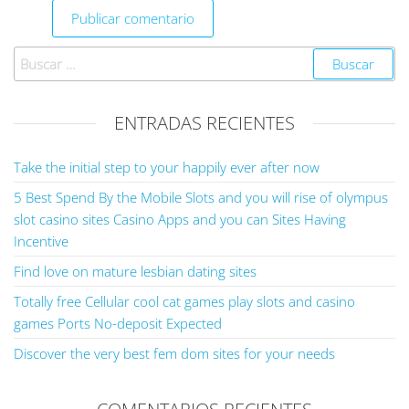
ENTRADAS RECIENTES
Take the initial step to your happily ever after now
5 Best Spend By the Mobile Slots and you will rise of olympus
slot casino sites Casino Apps and you can Sites Having
Incentive
Find love on mature lesbian dating sites
Totally free Cellular cool cat games play slots and casino
games Ports No-deposit Expected
Discover the very best fem dom sites for your needs