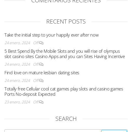
COMENTARIOS RECIENTES
RECENT POSTS
Take the initial step to your happily ever after now
24 enero, 2024
Off
5 Best Spend By the Mobile Slots and you will rise of olympus
slot casino sites Casino Apps and you can Sites Having Incentive
24 enero, 2024
Off
Find love on mature lesbian dating sites
24 enero, 2024
Off
Totally free Cellular cool cat games play slots and casino games
Ports No-deposit Expected
23 enero, 2024
Off
SEARCH