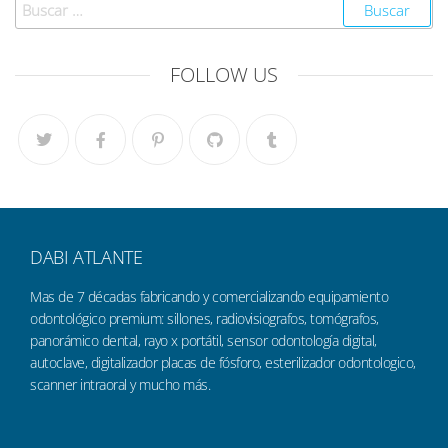
FOLLOW US
DABI ATLANTE
Mas de 7 décadas fabricando y comercializando equipamiento
odontológico premium: sillones, radiovisiografos, tomógrafos,
panorámico dental, rayo x portátil, sensor odontología digital,
autoclave, digitalizador placas de fósforo, esterilizador odontologico,
scanner intraoral y mucho más.