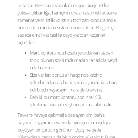
rahatdır. Elektron lövhəcik ilə özünü diaqnostika
yüksək etibarlılığa, həmçinin cihazın asan istifadəsinə
zəmanət verir. İstilik və isti su təchizatı konturlarında
donmadan müdafiə sistemi mövcuddur. Bu güzəşt
sadəcə email vasitəsi ilə qeydiyyatdan keçənlər
üçündür.
Mərc kontorunda hesab yaradarkən sizdən
tələb olunan şəxsi məlumatları rahatlıqla qeyd
edə bilərsiniz.
Sizə verilən bonuslar haqqında kazino
şirkətlərindən bu bonusların oyunlarda tətbiq
edilib edilməyəcəyini maraqla bilərsiniz.
Belə ki, bu mərc kontoru son nəsil SSL
şifrələmə üsulu ilə saytını qoruma altına alıb.
Təyyarə havaya qalxmağa başlayan kimi bahis
dayanır. Təyyarənin yanında oyunçu dırmaşdıqca
böyüyən bir çarpan görünür. Uçuş nə qədər
yüksəkdirsə, çarpan da bir o qədər yüksəkdir. Buna