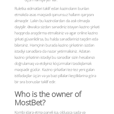
Ruletka xidmətləri təklif edən kazinoların bunları
etməkdə əsas məqsədi qanunsuz halların qarşısını
almaqdır. Lakin bu kazinolardan da asılı olmaqla
dəyişilir. Əvvəlcə sizdən sənədiniz istəyən kazino şirkəti
haqqında araşdırma etməlisiniz və əgər online kazino
şirkəti güvənlidirsə, bu halda sənədlərinizi təqdim edə
bilərsiniz. Həmçinin burada kazino şirkətinin sizdən
istədiyi sənədlərə də nəzər yetirməlisiniz. Adətən
kazino şirkətinin istədiyi bu sənədlər sizin hesabınızı
doğrulamaq və etdiyiniz köçürmələri təsdiqləmək
məqsədir güdür. Kazino şirkətləri tez-tez yeni gələn
istifadəçilər üçün və ya bəzi pillələri keçdiklərinə görə
bir sıra bonuslar təklif edir.
Who is the owner of
MostBet?
Kombi idarə etmə paneli isə, olduqca sadə və