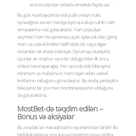
və bonuslardan istifadə etməkdə fayda var.
Bu gün Azərbaycanda real pulla onlayn rulet
oynadığınız zaman həmişə eyni quruluşa sahib rulet
versiyalarına rast gələcəksiniz. Həm populyar
seçimləri, həm də oynamaq üçün əyləncəli olan, geniş
mərc və cədvəl limitləri təklif edən bir neçə digər
variantları da əhatə edəcəyik. Oynamaq istədiyiniz
oyunlar ən məşhur oyunlar olduğundan ilk öncə
onlara toxunayacağıq. Hər oyunda edə biləcəyiniz
minimum və maksimum mərci təyin edən cədvəl
limitlərinin olduğunu görəcəksiniz. Bu anda, yerləşdirə
biləcəyiniz bir çox mərc kombinasiyasının olduğunu
da görəcəksiniz.
MostBet-də təqdim edilən –
Bonus və aksiyalar
Bu, oradakı ən maraqlı kazino oyunlarından biridir! Bu
təhlükəli axtarışa qoşulun və həyatınızı sona çatdıra