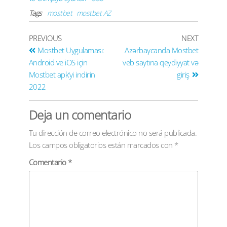
Tags
mostbet
mostbet AZ
PREVIOUS
NEXT
Mostbet Uygulaması:
Azərbaycanda Mostbet
Android ve iOS için
veb saytına qeydiyyat və
Mostbet apk’yi indirin
giriş
2022
Deja un comentario
Tu dirección de correo electrónico no será publicada.
Los campos obligatorios están marcados con
*
Comentario
*