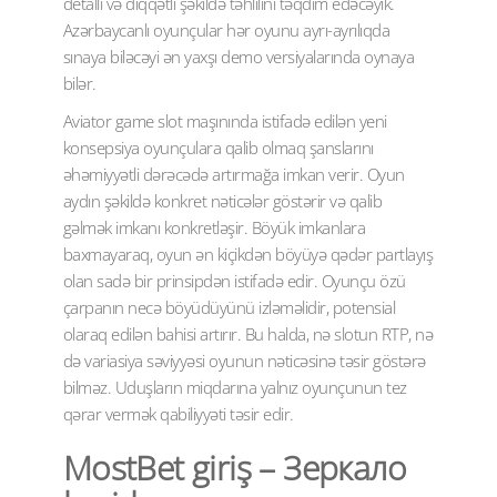
detallı və diqqətli şəkildə təhlilini təqdim edəcəyik.
Azərbaycanlı oyunçular hər oyunu ayrı-ayrılıqda
sınaya biləcəyi ən yaxşı demo versiyalarında oynaya
bilər.
Aviator game slot maşınında istifadə edilən yeni
konsepsiya oyunçulara qalib olmaq şanslarını
əhəmiyyətli dərəcədə artırmağa imkan verir. Oyun
aydın şəkildə konkret nəticələr göstərir və qalib
gəlmək imkanı konkretləşir. Böyük imkanlara
baxmayaraq, oyun ən kiçikdən böyüyə qədər partlayış
olan sadə bir prinsipdən istifadə edir. Oyunçu özü
çarpanın necə böyüdüyünü izləməlidir, potensial
olaraq edilən bahisi artırır. Bu halda, nə slotun RTP, nə
də variasiya səviyyəsi oyunun nəticəsinə təsir göstərə
bilməz. Uduşların miqdarına yalnız oyunçunun tez
qərar vermək qabiliyyəti təsir edir.
MostBet giriş – Зеркало