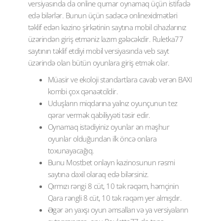
versiyasında da online qumar oynamaq üçün istifadə
edə bilərlər. Bunun üçün sadəcə onlinexidmətləri
təklif edən kazino şirkətinin saytına mobil cihazlarınız
üzərindən giriş etməniz lazım gələcəkdir. Ruletka77
saytının təklif etdiyi mobil versiyasında veb sayt
üzərində olan bütün oyunlara giriş etmək olar.
Müasir ve ekoloji standartlara cavab verən BAXI
kombi çox qənaətcildir.
Uduşların miqdarına yalnız oyunçunun tez
qərar vermək qabiliyyəti təsir edir.
Oynamaq istədiyiniz oyunlar ən məşhur
oyunlar olduğundan ilk öncə onlara
toxunayacağıq.
Bunu Mostbet onlayn kazinosunun rəsmi
saytına daxil olaraq edə bilərsiniz.
Qırmızı rəngi 8 cüt, 10 tək rəqəm, həmçinin
Qara rəngli 8 cüt, 10 tək rəqəm yer almışdır.
Əgər ən yaxşı oyun əmsalları və ya versiyaların