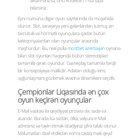
axtarırsınızsa, onu Roulette77-də tapa
bilərsiniz.
Eyni nümunə digər oyun saytlarında da müşahidə
olunur. Slot, sənayeyə yeni gələnlərdən tutmuş ən
təcrübəli və hörmətli oyunçulara qədər bütün
kateqoriyalardan olan oyunçular arasında
məşhurdur. Bu, real pulla
mostbet azerbaijan
oynana
bilən slot oyunları haqqında bütün stereotipləri
tamamilə qıran oyundur. Gameplay tamamilə fərqli
bir konsepsiyaya malikdir. Adətən olduğu kimi,
uyğunlaşmanı gözləmək əvəzinə dinamikanı seçdik.
Çempionlar Liqasında ən çox
oyun keçirən oyunçular
E-Mail vasitəsi ilə qeydiyyat prosesi də, sadə və
asandır. Burada isə sizdən, ölkə, valyuta e-Mail
adresiniz və təyin etmək istədiyiniz şifrə tələb olunur.
Məlumatları daxil etdikdən sonra təstiq maili qeyd