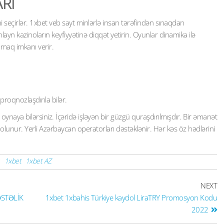
RI
 seçirlər. 1xbet veb sayt minlərlə insan tərəfindən sınaqdan
layn kazinoların keyfiyyətinə diqqət yetirin. Oyunlar dinamika ilə
nmaq imkanı verir.
roqnozlaşdırıla bilər.
ynaya bilərsiniz. İçəridə işləyən bir güzgü quraşdırılmışdır. Bir əmanət
ş olunur. Yerli Azərbaycan operatorları dəstəklənir. Hər kəs öz hədlərini
1xbet
1xbet AZ
NEXT
STƏLİK
1xbet 1xbahis Türkiye kaydol LiraTRY Promosyon Kodu
2022