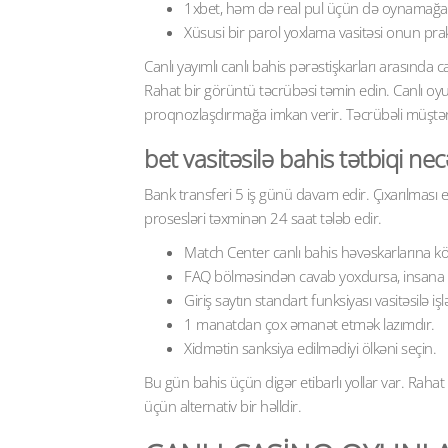
1xbet, həm də real pul üçün də oynamağa 
Xüsusi bir parol yoxlama vasitəsi onun prakt
Canlı yayımlı canlı bahis pərəstişkarları arasında can
Rahat bir görüntü təcrübəsi təmin edin. Canlı oy
proqnozlaşdırmağa imkan verir. Təcrübəli müştərilər 
bet vasitəsilə bahis tətbiqi n
Bank transferi 5 iş günü davam edir. Çıxarılması e
prosesləri təxminən 24 saat tələb edir.
Match Center canlı bahis həvəskarlarına k
FAQ bölməsindən cavab yoxdursa, insana yö
Giriş saytın standart funksiyası vasitəsilə işlə
1 manatdan çox əmanət etmək lazımdır.
Xidmətin sanksiya edilmədiyi ölkəni seçin.
Bu gün bahis üçün digər etibarlı yollar var. Raha
üçün alternativ bir həlldir.