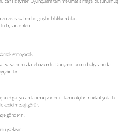
nu canlı izləyirlər. Oyunçulara tam məlumat almağa, düşünülmüş
aması səbəbindən girişləri bloklana bilər.
irdə, silinəcəkdir.
 kömək etməyəcək.
ollar və ya nömrələr ehtiva edir. Dünyanın bütün bölgələrində
işdirirlər.
ün digər yolları tapmaq vacibdir. Təminatçılar müxtəlif yollarla
 blokedici mesajı görür.
aqə göndərin.
nu yoxlayın.