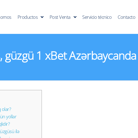
somos
Productos
Post Venta
Servicio técnico
Contacto
ş, güzgü 1 xBet Azərbaycanda
 olar?
ün yollar
idir?
güzgüsü ilə