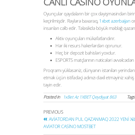
CANLI CASİNO OYUNLA
Oyunçular qaydaların bir çox dəyişməsindən birini
keçirilmişdir. Rəylərə baxaraq,
1xbet azerbaijan
on
insanları cəlb edir. Tələsikdə böyük məbləğ qaza
Aktiv oyunçuları mükafatlandırır.
Hər iki resurs hakerlərdən qorunur.
Heç bir depozit bahisləri yoxdur.
ESPORTS matçlarının nəticələri əvvəlcədən p
Proqramı yükləsəniz, dünyanın istənilən yerindən o
etmək üçün istifadəçi adınızı daxil etməyiniz xahi
təyin edir.
Posted in
1xBet Az 1XBET Qeydiyyat 863
Tags
PREVIOUS
AVİATORDAN PUL QAZANMAQ 2022 YENİ XƏ
AVİATOR CASİNO MOSTBET