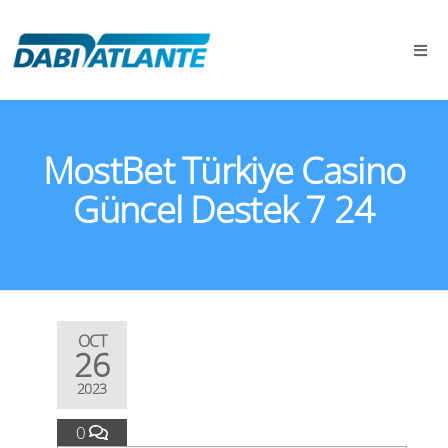
MostBet Türkiye Casino
Güncel Destek 7 24
OCT
26
2023
0