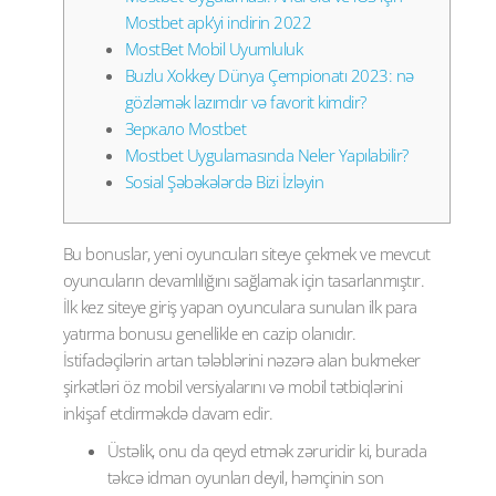
Mostbet apk’yi indirin 2022
MostBet Mobil Uyumluluk
Buzlu Xokkey Dünya Çempionatı 2023: nə
gözləmək lazımdır və favorit kimdir?
Зеркало Mostbet
Mostbet Uygulamasında Neler Yapılabilir?
Sosial Şəbəkələrdə Bizi İzləyin
Bu bonuslar, yeni oyuncuları siteye çekmek ve mevcut
oyuncuların devamlılığını sağlamak için tasarlanmıştır.
İlk kez siteye giriş yapan oyunculara sunulan ilk para
yatırma bonusu genellikle en cazip olanıdır.
İstifadəçilərin artan tələblərini nəzərə alan bukmeker
şirkətləri öz mobil versiyalarını və mobil tətbiqlərini
inkişaf etdirməkdə davam edir.
Üstəlik, onu da qeyd etmək zəruridir ki, burada
təkcə idman oyunları deyil, həmçinin son