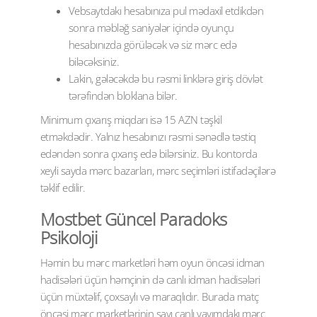
Vebsaytdakı hesabınıza pul mədaxil etdikdən
sonra məbləğ saniyələr içində oyunçu
hesabınızda görüləcək və siz mərc edə
biləcəksiniz.
Lakin, gələcəkdə bu rəsmi linklərə giriş dövlət
tərəfindən bloklana bilər.
Minimum çıxarış miqdarı isə 15 AZN təşkil
etməkdədir. Yalnız hesabınızı rəsmi sənədlə təstiq
edəndən sonra çıxarış edə bilərsiniz. Bu kontorda
xeyli sayda mərc bazarları, mərc seçimləri istifadəçilərə
təklif edilir.
Mostbet Güncel Paradoks
Psikoloji
Həmin bu mərc marketləri həm oyun öncəsi idman
hadisələri üçün həmçinin də canlı idman hadisələri
üçün müxtəlif, çoxsaylı və maraqlıdır. Burada matç
öncəsi mərc marketlərinin sayı canlı yayımdakı mərc