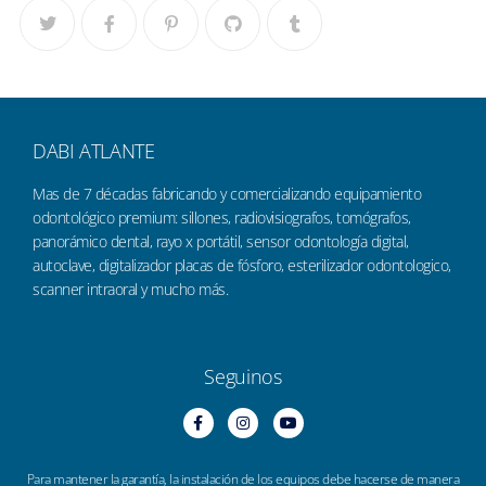
DABI ATLANTE
Mas de 7 décadas fabricando y comercializando equipamiento
odontológico premium: sillones, radiovisiografos, tomógrafos,
panorámico dental, rayo x portátil, sensor odontología digital,
autoclave, digitalizador placas de fósforo, esterilizador odontologico,
scanner intraoral y mucho más.
Seguinos
Para mantener la garantía, la instalación de los equipos debe hacerse de manera