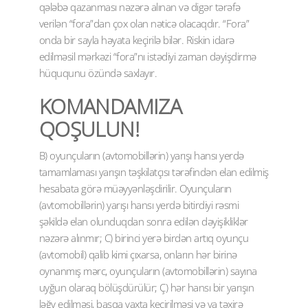
qələbə qazanması nəzərə alınan və digər tərəfə
verilən “fora”dan çox olan nəticə olacaqdır. “Fora”
onda bir sayla həyata keçirilə bilər. Riskin idarə
edilməsil mərkəzi “fora”nı istədiyi zaman dəyişdirmə
hüququnu özündə saxlayır.
KOMANDAMIZA
QOŞULUN!
B) oyunçuların (avtomobillərin) yarışı hansı yerdə
tamamlaması yarışın təşkilatçısı tərəfindən elan edilmiş
hesabata görə müəyyənləşdirilir. Oyunçuların
(avtomobillərin) yarışı hansı yerdə bitirdiyi rəsmi
şəkildə elan olunduqdan sonra edilən dəyişikliklər
nəzərə alınmır; C) birinci yerə birdən artıq oyunçu
(avtomobil) qalib kimi çıxarsa, onların hər birinə
oynanmış mərc, oyunçuların (avtomobillərin) sayına
uyğun olaraq bölüşdürülür; Ç) hər hansı bir yarışın
ləğv edilməsi, başqa vaxta keçirilməsi və ya təxirə