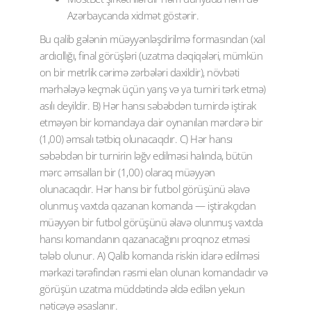
Azərbaycanda xidmət göstərir.
Bu qalib gələnin müəyyənləşdirilmə formasından (xal
ardıcıllığı, final görüşləri (uzatma dəqiqələri, mümkün
on bir metrlik cərimə zərbələri daxildir), növbəti
mərhələyə keçmək üçün yarış və ya turniri tərk etmə)
asılı deyildir. B) Hər hansı səbəbdən turnirdə iştirak
etməyən bir komandaya dair oynanılan mərclərə bir
(1,00) əmsalı tətbiq olunacaqdır. C) Hər hansı
səbəbdən bir turnirin ləğv edilməsi halında, bütün
mərc əmsalları bir (1,00) olaraq müəyyən
olunacaqdır. Hər hansı bir futbol görüşünü əlavə
olunmuş vaxtda qazanan komanda — iştirakçıdan
müəyyən bir futbol görüşünü əlavə olunmuş vaxtda
hansı komandanın qazanacağını proqnoz etməsi
tələb olunur. A) Qalib komanda riskin idarə edilməsi
mərkəzi tərəfindən rəsmi elan olunan komandadır və
görüşün uzatma müddətində əldə edilən yekun
nəticəyə əsaslanır.