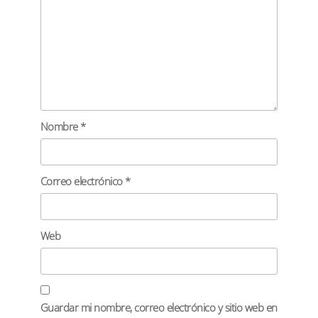
Nombre
*
Correo electrónico
*
Web
Guardar mi nombre, correo electrónico y sitio web en