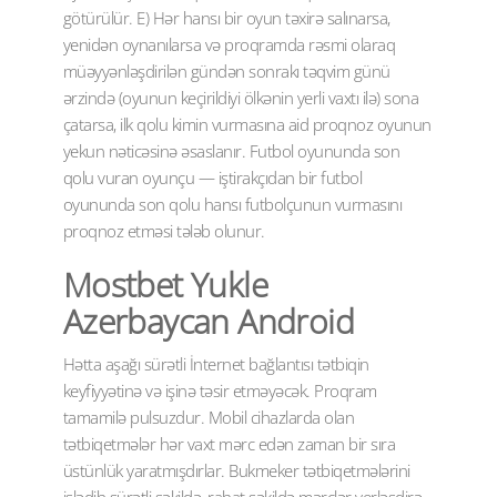
götürülür. E) Hər hansı bir oyun təxirə salınarsa,
yenidən oynanılarsa və proqramda rəsmi olaraq
müəyyənləşdirilən gündən sonrakı təqvim günü
ərzində (oyunun keçirildiyi ölkənin yerli vaxtı ilə) sona
çatarsa, ilk qolu kimin vurmasına aid proqnoz oyunun
yekun nəticəsinə əsaslanır. Futbol oyununda son
qolu vuran oyunçu — iştirakçıdan bir futbol
oyununda son qolu hansı futbolçunun vurmasını
proqnoz etməsi tələb olunur.
Mostbet Yukle
Azerbaycan Android
Hətta aşağı sürətli İnternet bağlantısı tətbiqin
keyfiyyətinə və işinə təsir etməyəcək. Proqram
tamamilə pulsuzdur. Mobil cihazlarda olan
tətbiqetmələr hər vaxt mərc edən zaman bir sıra
üstünlük yaratmışdırlar. Bukmeker tətbiqetmələrini