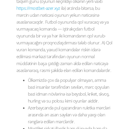
təqvim günü (oyunun keçirildiyi ölkənin yerli vaxtı
https://mostbet-azer.xyz
ilə) ərzində bitərsə, bu
mərcin udan nəticəsi oyunun yekun nəticəsinə
əsaslanacaqdır. Futbol oyununda qol vuracaq və ya
vurmayacaq komanda — iştirakçıdan futbol
oyununda bir və ya hər iki komandanın qol vurub-
vurmayacağını proqnozlaşdırması tələb olunur. A) Qol
vuran komanda, yaxud komandalar riskin idarə
edilməsi mərkəzi tərəfindən oyunun normal
müddətinin başa çatdığı zaman əldə edilən nəticəyə
əsaslanaraq, rəsmi şəkildə elan edilən komandalardır.
Ölkəmizdə çox da populyar olmayan, amma
bəzi insanlar tərəfindən sevilən, mərc qoyulan
bəzi idman növlərinə isə beysbol, kriket, skvoş,
hurling və su polosu kimi oyunlar aiddir.
Azerbaycanda pul qazandiran ruletka mərcləri
arasında ən asan sayılan və daha yaxşı olan
rənglərə edilən mərclərdir.
MostBet şirkəti illərdir həm dünyada həm də