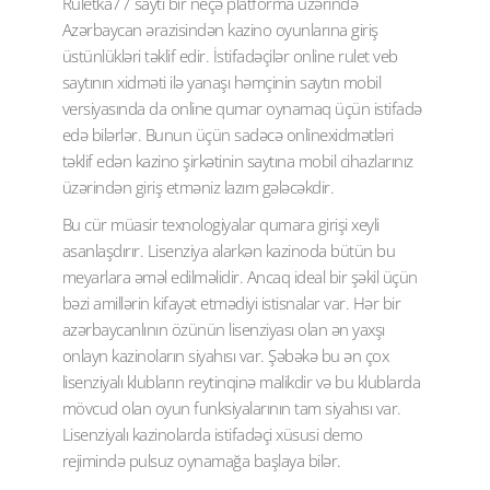
Ruletka77 saytı bir neçə platforma üzərində
Azərbaycan ərazisindən kazino oyunlarına giriş
üstünlükləri təklif edir. İstifadəçilər online rulet veb
saytının xidməti ilə yanaşı həmçinin saytın mobil
versiyasında da online qumar oynamaq üçün istifadə
edə bilərlər. Bunun üçün sadəcə onlinexidmətləri
təklif edən kazino şirkətinin saytına mobil cihazlarınız
üzərindən giriş etməniz lazım gələcəkdir.
Bu cür müasir texnologiyalar qumara girişi xeyli
asanlaşdırır. Lisenziya alarkən kazinoda bütün bu
meyarlara əməl edilməlidir. Ancaq ideal bir şəkil üçün
bəzi amillərin kifayət etmədiyi istisnalar var. Hər bir
azərbaycanlının özünün lisenziyası olan ən yaxşı
onlayn kazinoların siyahısı var. Şəbəkə bu ən çox
lisenziyalı klubların reytinqinə malikdir və bu klublarda
mövcud olan oyun funksiyalarının tam siyahısı var.
Lisenziyalı kazinolarda istifadəçi xüsusi demo
rejimində pulsuz oynamağa başlaya bilər.