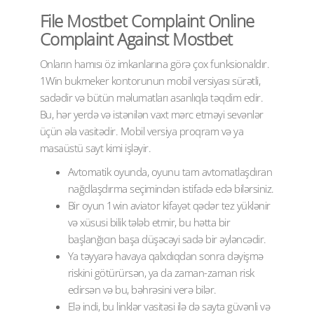
File Mostbet Complaint Online
Complaint Against Mostbet
Onların hamısı öz imkanlarına görə çox funksionaldır.
1Win bukmeker kontorunun mobil versiyası sürətli,
sadədir və bütün məlumatları asanlıqla təqdim edir.
Bu, hər yerdə və istənilən vaxt mərc etməyi sevənlər
üçün əla vasitədir. Mobil versiya proqram və ya
masaüstü sayt kimi işləyir.
Avtomatik oyunda, oyunu tam avtomatlaşdıran
nağdlaşdırma seçimindən istifadə edə bilərsiniz.
Bir oyun 1win aviator kifayət qədər tez yüklənir
və xüsusi bilik tələb etmir, bu hətta bir
başlanğıcın başa düşəcəyi sadə bir əyləncədir.
Ya təyyarə havaya qalxdıqdan sonra dəyişmə
riskini götürürsən, ya da zaman-zaman risk
edirsən və bu, bəhrəsini verə bilər.
Elə indi, bu linklər vasitəsi ilə də sayta güvənli və