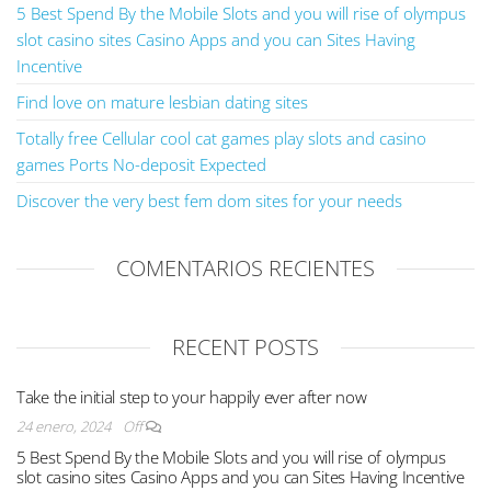
5 Best Spend By the Mobile Slots and you will rise of olympus
slot casino sites Casino Apps and you can Sites Having
Incentive
Find love on mature lesbian dating sites
Totally free Cellular cool cat games play slots and casino
games Ports No-deposit Expected
Discover the very best fem dom sites for your needs
COMENTARIOS RECIENTES
RECENT POSTS
Take the initial step to your happily ever after now
24 enero, 2024
Off
5 Best Spend By the Mobile Slots and you will rise of olympus
slot casino sites Casino Apps and you can Sites Having Incentive