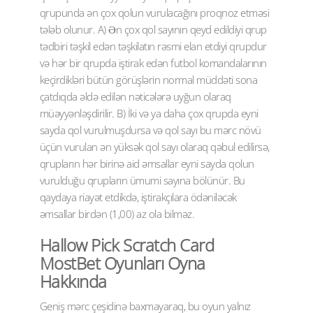
qrupunda ən çox qolun vurulacağını proqnoz etməsi
tələb olunur. A) Ən çox qol sayının qeyd edildiyi qrup
tədbiri təşkil edən təşkilatın rəsmi elan etdiyi qrupdur
və hər bir qrupda iştirak edən futbol komandalarının
keçirdikləri bütün görüşlərin normal müddəti sona
çatdıqda əldə edilən nəticələrə uyğun olaraq
müəyyənləşdirilir. B) İki və ya daha çox qrupda eyni
sayda qol vurulmuşdursa və qol sayı bu mərc növü
üçün vurulan ən yüksək qol sayı olaraq qəbul edilirsə,
qrupların hər birinə aid əmsallar eyni sayda qolun
vurulduğu qrupların ümumi sayına bölünür. Bu
qaydaya riayət etdikdə, iştirakçılara ödəniləcək
əmsallar birdən (1,00) az ola bilməz.
Hallow Pick Scratch Card
MostBet Oyunları Oyna
Hakkında
Geniş mərc çeşidinə baxmayaraq, bu oyun yalnız