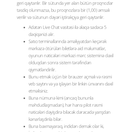
geri qaytarılır. Bir sütunda yer alan bütün proqnozlar
təsdiq olunmazsa, bu proqnozlara bir (1,00) əmsalı
verilir və sütunun dəyəri iştirakçıya geri qaytarılır.
Adətən Live Chat vasitəsi ilə əlaqə sadəcə 5
dəqiqənizi alır.
Satıcı terminallarında əməliyyatdan keçərək
mərkəzə ötürülən biletlərə aid məlumatlar,
oyunun nəticələri mərkəzi mərc sisteminə daxil
olduqdan sonra sistem tərəfindən
qiymətləndirilir.
Bunu etmək üçün bir brauzer açmalı və rəsmi
veb saytını və ya işləyən bir linkin ünvanını daxil
etməlisiniz.
Buna nümunə kimi (ancaq bununla
məhdudlaşmadan), hər hansı pilot rəsmi
nəticələri dəyişdirə biləcək dərəcədə yarışdan
kənarlaşdırıla bilər.
Buna baxmayaraq, indidən demək olar ki,