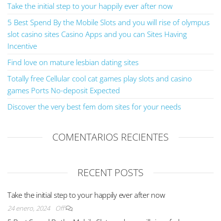
Take the initial step to your happily ever after now
5 Best Spend By the Mobile Slots and you will rise of olympus
slot casino sites Casino Apps and you can Sites Having
Incentive
Find love on mature lesbian dating sites
Totally free Cellular cool cat games play slots and casino
games Ports No-deposit Expected
Discover the very best fem dom sites for your needs
COMENTARIOS RECIENTES
RECENT POSTS
Take the initial step to your happily ever after now
24 enero, 2024
Off