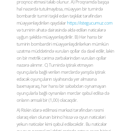
proqnoz etməsi tələb olunur. A) Proqramda başqa
hal nəzərdə tutulmayıbsa, müəyyən bir turnirdə
bombardir turniri təşkil edən təşkilat tərəfindən
müəyyənləşdirilən qaydalar
https://istegucumuz.com
və turnirin əhatə dairəsində əldə edilən nəticələrə
uyğun şəkildə müəyyənləşdirilir. B) Hər hansı bir
turnirin bombardiri müəyyənləşdirilərkən mümkün
uzatma müddətində vurulan qollar da daxil edilir, lakin
on bir metrlik cərimə zərbələrindən vurulan qollar
nəzərə alınmır. C) Turnirdə iştirak etməyən
oyunçularla bağlı verilən mərclərdə yarışda iştirak
edəcək oyunçuların siyahısında yer almasına
baxmayaraq, hər hansı bir səbəbdən oynamayan
oyunçularla bağlı oynanılan mərclər qəbul edilsə də
onların əmsalı bir (1,00) olacaqdır.
A) Riskin idarə edilməsi mərkəzi tərəfindən rəsmi
olaraq elan olunan birinci hissə və oyun nəticələri
yekun nəticələr kimi qəbul ediləcəkdir. Bu nəticələr