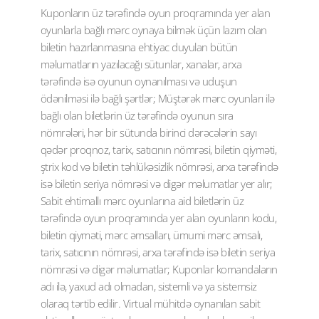
Kuponların üz tərəfində oyun proqramında yer alan
oyunlarla bağlı mərc oynaya bilmək üçün lazım olan
biletin hazırlanmasına ehtiyac duyulan bütün
məlumatların yazılacağı sütunlar, xanalar, arxa
tərəfində isə oyunun oynanılması və uduşun
ödənilməsi ilə bağlı şərtlər; Müştərək mərc oyunları ilə
bağlı olan biletlərin üz tərəfində oyunun sıra
nömrələri, hər bir sütunda birinci dərəcələrin sayı
qədər proqnoz, tarix, satıcının nömrəsi, biletin qiyməti,
ştrix kod və biletin təhlükəsizlik nömrəsi, arxa tərəfində
isə biletin seriya nömrəsi və digər məlumatlar yer alır;
Sabit ehtimallı mərc oyunlarına aid biletlərin üz
tərəfində oyun proqramında yer alan oyunların kodu,
biletin qiyməti, mərc əmsalları, ümumi mərc əmsalı,
tarix, satıcının nömrəsi, arxa tərəfində isə biletin seriya
nömrəsi və digər məlumatlar; Kuponlar komandaların
adı ilə, yaxud adı olmadan, sistemli və ya sistemsiz
olaraq tərtib edilir. Virtual mühitdə oynanılan sabit