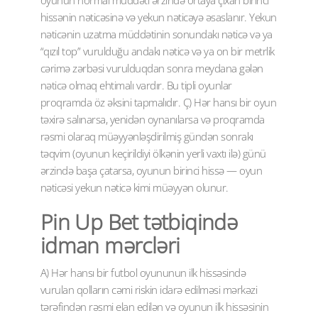
oyunun normal müddəti ərzində ortaya çıxan birinci
hissənin nəticəsinə və yekun nəticəyə əsaslanır. Yekun
nəticənin uzatma müddətinin sonundakı nəticə və ya
“qızıl top” vurulduğu andakı nəticə və ya on bir metrlik
cərimə zərbəsi vurulduqdan sonra meydana gələn
nəticə olmaq ehtimalı vardır. Bu tipli oyunlar
proqramda öz əksini tapmalıdır. Ç) Hər hansı bir oyun
təxirə salınarsa, yenidən oynanılarsa və proqramda
rəsmi olaraq müəyyənləşdirilmiş gündən sonrakı
təqvim (oyunun keçirildiyi ölkənin yerli vaxtı ilə) günü
ərzində başa çatarsa, oyunun birinci hissə — oyun
nəticəsi yekun nəticə kimi müəyyən olunur.
Pin Up Bet tətbiqində
idman mərcləri
A) Hər hansı bir futbol oyununun ilk hissəsində
vurulan qolların cəmi riskin idarə edilməsi mərkəzi
tərəfindən rəsmi elan edilən və oyunun ilk hissəsinin