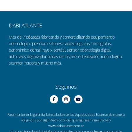
DABI ATLANTE
Mas de 7 décadas fabricando y comercializando equipamiento
odontológico premium: sillones, radiovisiografos, tomógrafos,
panorámico dental, rayo x portátil, sensor odontología digital,
autoclave, digitalizador placas de fósforo, esterilizador odontologico,
scanner intraoral y mucho más.
Seguinos
Para mantener la garantía, la instalación de los equipos debe hacerse de manera
obligatoria por algún técnico oficial que figure en nuestra web:
www.dabiatlante.com.ar
En caso de realizar la instalación con un técnico que no integre la nomina de