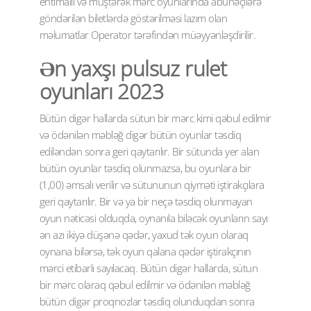
ehtimallı və müştərək mərc oyunlarında abunəçilərə
göndərilən biletlərdə göstərilməsi lazım olan
məlumatlar Operator tərəfindən müəyyənləşdirilir.
Ən yaxşı pulsuz rulet
oyunları 2023
Bütün digər hallarda sütun bir mərc kimi qəbul edilmir
və ödənilən məbləğ digər bütün oyunlar təsdiq
ediləndən sonra geri qaytarılır. Bir sütunda yer alan
bütün oyunlar təsdiq olunmazsa, bu oyunlara bir
(1,00) əmsalı verilir və sütununun qiyməti iştirakçılara
geri qaytarılır. Bir və ya bir neçə təsdiq olunmayan
oyun nəticəsi olduqda, oynanıla biləcək oyunların sayı
ən azı ikiyə düşənə qədər, yaxud tək oyun olaraq
oynana bilərsə, tək oyun qalana qədər iştirakçının
mərci etibarlı sayılacaq. Bütün digər hallarda, sütun
bir mərc olaraq qəbul edilmir və ödənilən məbləğ
bütün digər proqnozlar təsdiq olunduqdan sonra