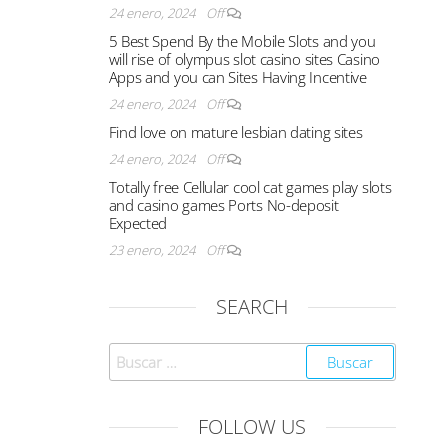
24 enero, 2024
Off
5 Best Spend By the Mobile Slots and you
will rise of olympus slot casino sites Casino
Apps and you can Sites Having Incentive
24 enero, 2024
Off
Find love on mature lesbian dating sites
24 enero, 2024
Off
Totally free Cellular cool cat games play slots
and casino games Ports No-deposit
Expected
23 enero, 2024
Off
SEARCH
FOLLOW US