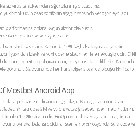
lə siz virus təhlükəsindən sığortalanmış olacaqsınız.
 yükləmək üçün əsas səhifənin aşağı hissəsində yerləşən eyni adlı
raq platformasına onlara uyğun alətlər əlavə edir.
zino ilə mümkün qədər oxşar olacaq.
əl bonuslarla sevindirir. Kazinoda 10% keşbek aksiyası da şirkətin
ni yaxından izləyir və yeni ödəmə sistemləri ilə əməkdaşlıq edir. Çirkli
ə kazino depozit və pul çıxarma üçün eyni üsullar təklif edir. Kazinoda
ətlə qorunur. Siz oyununda hər hansı digər slotlarda olduğu kimi qalib
 Of Mostbet Android App
ik olaraq cihazınızın ekranına uyğunlaşır. Buna görə bütün lazımi
istifadəçinin təcrübəsizliyi və ya ehtiyatsızlığı səbəbindən məlumatlarını,
” ehtimalını 100% istisna edir. PinUp-un mobil versiyasını quraşdırmaq
ilən oyunu oynaya, balansı doldura, istənilən promosyonda iştirak edə və