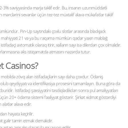
2-3% səviyyəsində marja təklif edir. Bu, insanın uzunmüddətli
 mərclərini sevənlər üçün tez-tez müxtəlif əlavə mükafatlar təklif
mümkündür. Pin-Up saytındakı çoxlu slotlar arasında blackjack
nun mahiyyəti 21 və ya bu rəqəmə mümkün qədər yaxın məbləğ
fadəçi avtomatik olaraq itirir, xalların sayı isə dilerdən çox olmalıdır.
fırlanmasına əks istiqamətdə atmasını nəzərdə tutur.
t Casinos?
obildə zövq alan istifadəçilərin sayı daha çoxdur. Ödəniş
olub qeydiyyatı və identifikasiya prosesini tamamlayın. Buna görə də
uridir. İstifadəçi şəxsiyyətini təsdiqlədikdən sonra pul əməliyyatları
 üçün 20+ ödəmə sistemi fəaliyyət göstərir. Şirkət xidmət göstərdiyi
alətlər əlavə edir.
dan həyata keçirilir.
bit gəlir təmin etmək deməkdir.
 artan əmsalın dəyəri ilə müəyyən edilir.