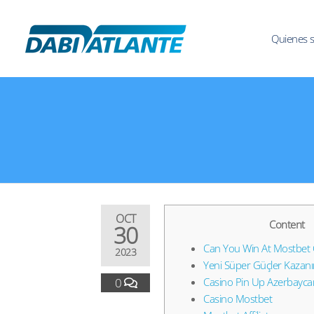
Quienes 
OCT
Content
30
Can You Win At Mostbet 
2023
Yeni Süper Güçler Kazan
0
Casino Pin Up Azerbayca
Casino Mostbet