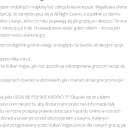
ządzeń mobilnych mogłoby być zdecydowanie lepsze. Wyjątkowa oferta
ystarczy, że zarejestrujesz się w All Right Casino, a zupełnie za darmo
dno z kasyn, które co roku pojawiają się jak grzyby po deszczu. Strona
1 skończy już 6 lat. Doświadczenie widać gołym okiem – strona jest
także nasze ulubione gry.
est szczególnie godne uwagi, ze względu na bardzo atrakcyjne opcje
ptem kilka minut.
a Vulkan Vegas, jak i też sposób jej udostępniania graczom wciąż się
ostępnych również w złotówkach, jak i również atrakcyjne promocje i
 się jako LEGALNE POLSKIE KASYNO ??? Okazało się że użyłem
asino.com nie jest to, aby dostarczane przez nas informacje były
u na różne przepisy prawne dotyczące hazardu online w różnych
 z doradcą prawnym przed skorzystaniem z kasyna. Kolejnym
a jest przygotowany przez Vulkan Vegas bonus dla nowych graczy jak