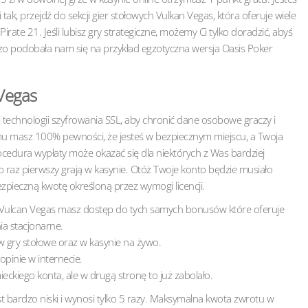
i tak, przejdź do sekcji gier stołowych Vulkan Vegas, która oferuje wiele
 Pirate 21. Jeśli lubisz gry strategiczne, możemy Ci tylko doradzić, abyś
dzo podobała nam się na przykład egzotyczna wersja Oasis Poker
Vegas
j technologii szyfrowania SSL, aby chronić dane osobowe graczy i
emu masz 100% pewności, że jesteś w bezpiecznym miejscu, a Twoja
ocedura wypłaty może okazać się dla niektórych z Was bardziej
o raz pierwszy grają w kasynie. Otóż Twoje konto będzie musiało
ezpieczną kwotę określoną przez wymogi licencji.
cję Vulcan Vegas masz dostęp do tych samych bonusów które oferuje
a stacjonarne.
w gry stołowe oraz w kasynie na żywo.
opinie w internecie.
eckiego konta, ale w drugą stronę to już zabolało.
 bardzo niski i wynosi tylko 5 razy. Maksymalna kwota zwrotu w