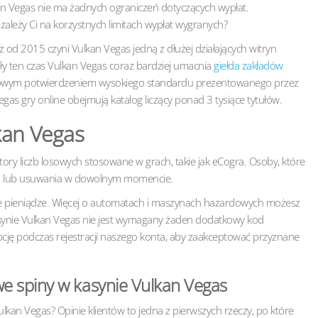
an Vegas nie ma żadnych ograniczeń dotyczących wypłat.
zależy Ci na korzystnych limitach wypłat wygranych?
 od 2015 czyni Vulkan Vegas jedną z dłużej działających witryn
ały ten czas Vulkan Vegas coraz bardziej umacnia
giełda zakładów
tkowym potwierdzeniem wysokiego standardu prezentowanego przez
as gry online obejmują katalog liczący ponad 3 tysiące tytułów.
kan Vegas
ory liczb losowych stosowane w grach, takie jak eCogra. Osoby, które
nia lub usuwania w dowolnym momencie.
we pieniądze. Więcej o automatach i maszynach hazardowych możesz
asynie Vulkan Vegas nie jest wymagany żaden dodatkowy kod
ję podczas rejestracji naszego konta, aby zaakceptować przyznane
e spiny w kasynie Vulkan Vegas
ulkan Vegas? Opinie klientów to jedna z pierwszych rzeczy, po które