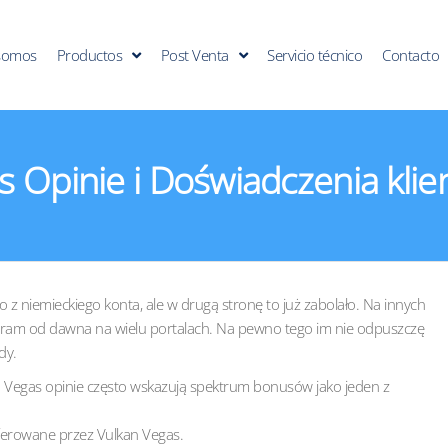
somos
Productos
Post Venta
Servicio técnico
Contacto
s Opinie i Doświadczenia kli
 z niemieckiego konta, ale w drugą stronę to już zabolało. Na innych
a gram od dawna na wielu portalach. Na pewno tego im nie odpuszczę
dy.
n Vegas opinie często wskazują spektrum bonusów jako jeden z
ferowane przez Vulkan Vegas.