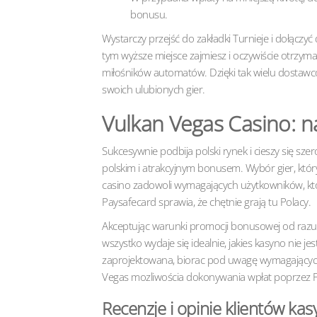
bonusu.
Wystarczy przejść do zakładki Turnieje i dołączy
tym wyższe miejsce zajmiesz i oczywiście otrzy
miłośników automatów. Dzięki tak wielu dostaw
swoich ulubionych gier.
Vulkan Vegas Casino: n
Sukcesywnie podbija polski rynek i cieszy się sze
polskim i atrakcyjnym bonusem. Wybór gier, któr
casino zadowoli wymagających użytkowników, kt
Paysafecard sprawia, że chętnie grają tu Polacy.
Akceptując warunki promocji bonusowej od razu
wszystko wydaje się idealnie, jakies kasyno nie je
zaprojektowana, biorac pod uwagę wymagających 
Vegas mozliwościa dokonywania wpłat poprzez P
Recenzje i opinie klientów ka