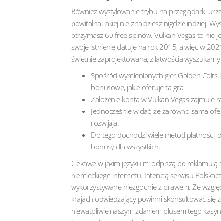
Również wystylowanie trybu na przeglądarki ur
powitalna, jakiej nie znajdziesz nigdzie indziej. W
otrzymasz 60 free spinów. Vulkan Vegas to nie je
swoje istnienie datuje na rok 2015, a więc w 202
świetnie zaprojektowana, z łatwością wyszukamy 
Spośród wymienionych gier Golden Colts j
bonusowe, jakie oferuje ta gra.
Założenie konta w Vulkan Vegas zajmuje ra
Jednocześnie widać, że zarówno sama ofert
rozwijają.
Do tego dochodzi wiele metod płatności, d
bonusy dla wszystkich.
Ciekawe w jakim języku mi odpiszą bo reklamują
niemieckiego internetu. Intencją serwisu Polskac
wykorzystywane niezgodnie z prawem. Ze względ
krajach odwiedzający powinni skonsultować się
niewątpliwie naszym zdaniem plusem tego kasyn