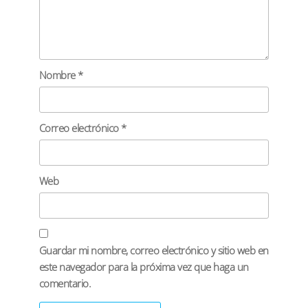
Nombre
*
Correo electrónico
*
Web
Guardar mi nombre, correo electrónico y sitio web en
este navegador para la próxima vez que haga un
comentario.