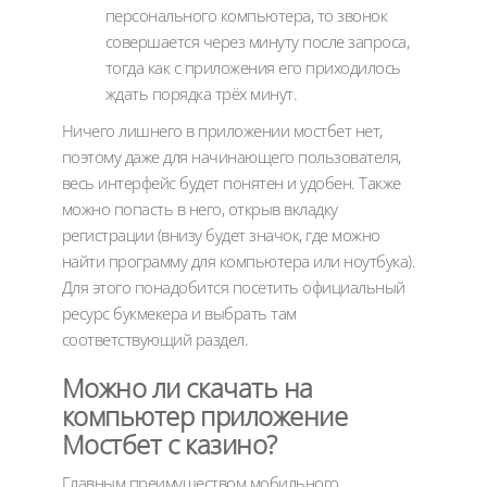
персонального компьютера, то звонок
совершается через минуту после запроса,
тогда как с приложения его приходилось
ждать порядка трёх минут.
Ничего лишнего в приложении мостбет нет,
поэтому даже для начинающего пользователя,
весь интерфейс будет понятен и удобен. Также
можно попасть в него, открыв вкладку
регистрации (внизу будет значок, где можно
найти программу для компьютера или ноутбука).
Для этого понадобится посетить официальный
ресурс букмекера и выбрать там
соответствующий раздел.
Можно ли скачать на
компьютер приложение
Мостбет с казино?
Главным преимуществом мобильного