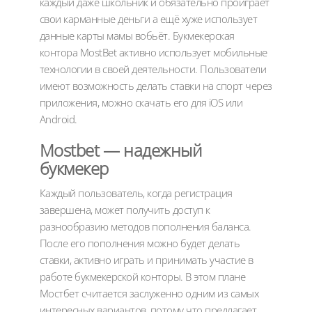
каждый даже школьник и обязательно проиграет
свои карманные деньги а ещё хуже использует
данные карты мамы вобьёт. Букмекерская
контора MostBet активно использует мобильные
технологии в своей деятельности. Пользователи
имеют возможность делать ставки на спорт через
приложения, можно скачать его для iOS или
Android.
Mostbet — надежный
букмекер
Каждый пользователь, когда регистрация
завершена, может получить доступ к
разнообразию методов пополнения баланса.
После его пополнения можно будет делать
ставки, активно играть и принимать участие в
работе букмекерской конторы. В этом плане
Мостбет считается заслуженно одним из самых
интересных вариантов, потому что предлагает