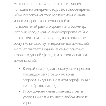
Можно просто скачать приложение мостбет и
попадать на интернет-ресурс БК в любое время.
В букмекерской конторе Mostbet можно найти
много интересных возможностей для
пользователей разного уровня. Это букмекер,
который неоднократно демонстрировал себя с
положительной стороны, предлагая клиентам
доступ ко множеству интересных возможностей.
Мостбет считается одним из самых опытных
игроков в данной сфере, чем воспользоваться
может каждый.
Каждый может делать ставку, если прошел
процедуру регистрации но когда
запросишь деньги на вывод верификацию
не пройдешь никогда.
Игрок должен иметь страховку и быть
уверенным в выигрыше в любой момент
игры.