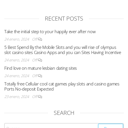
RECENT POSTS
Take the initial step to your happily ever after now
24 enero, 2024
Off
5 Best Spend By the Mobile Slots and you will rise of olympus
slot casino sites Casino Apps and you can Sites Having Incentive
24 enero, 2024
Off
Find love on mature lesbian dating sites
24 enero, 2024
Off
Totally free Cellular cool cat games play slots and casino games
Ports No-deposit Expected
23 enero, 2024
Off
SEARCH