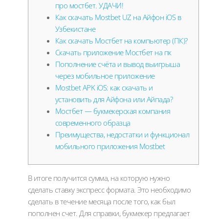
про мостбет. УДАЧИ!
Как скачать Mostbet UZ на Айфон iOS в
Узбекистане
Как скачать Мостбет на компьютер (ПК)?
Скачать приложение Мостбет на пк
Пополнение счёта и вывод выигрыша
через мобильное приложение
Mostbet APK iOS: как скачать и
установить для Айфона или Айпада?
Мостбет — букмекерская компания
современного образца
Преимущества, недостатки и функционал
мобильного приложения Mostbet
В итоге получится сумма, на которую нужно
сделать ставку экспресс формата. Это необходимо
сделать в течение месяца после того, как был
пополнен счет. Для справки, букмекер предлагает