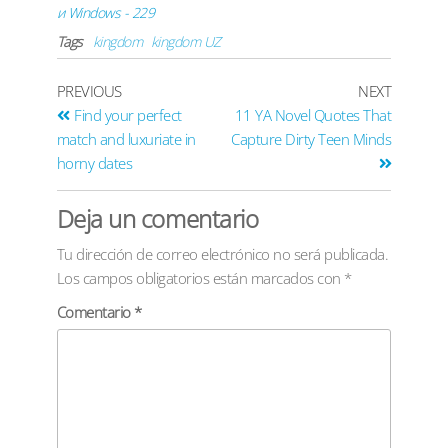
и Windows - 229
Tags
kingdom
kingdom UZ
PREVIOUS
NEXT
Find your perfect
11 YA Novel Quotes That
match and luxuriate in
Capture Dirty Teen Minds
horny dates
Deja un comentario
Tu dirección de correo electrónico no será publicada.
Los campos obligatorios están marcados con
*
Comentario
*