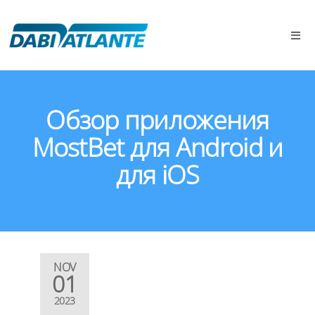
Обзор приложения
MostBet для Android и
для iOS
NOV
01
2023