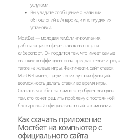
услугами.
Вы увидите сообщение о наличии
обновлений в Андроид и кнопку для их
установки.
MostBet — молодая гемблинг-компания,
работающая в сфере ставок на спорт и
киберспорт. Он гордится тем, что имеет самые
высокие коэффициенты на предматчевые игры, а
также на живые игры. Фактически, сайт ставок
MostBet имеет, среди своих лучших функций,
возможность делать ставки во время игры.
Скачать мостбет на компьютер будет выгодно
тем, кто хочет решить проблему с постоянной
блокировкой официального сайта компании.
Как скачать приложение
Мостбет на компьютер с
официального сайта