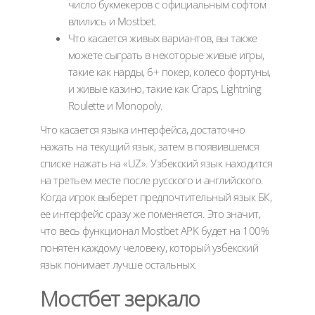
число букмекеров с официальным софтом
влились и Mostbet.
Что касается живых вариантов, вы также
можете сыграть в некоторые живые игры,
такие как нарды, 6+ покер, колесо фортуны,
и живые казино, такие как Craps, Lightning
Roulette и Monopoly.
Что касается языка интерфейса, достаточно
нажать на текущий язык, затем в появившемся
списке нажать на «UZ». Узбекский язык находится
на третьем месте после русского и английского.
Когда игрок выберет предпочтительный язык БК,
ее интерфейс сразу же поменяется. Это значит,
что весь функционал Mostbet APK будет на 100%
понятен каждому человеку, который узбекский
язык понимает лучше остальных.
Мостбет зеркало