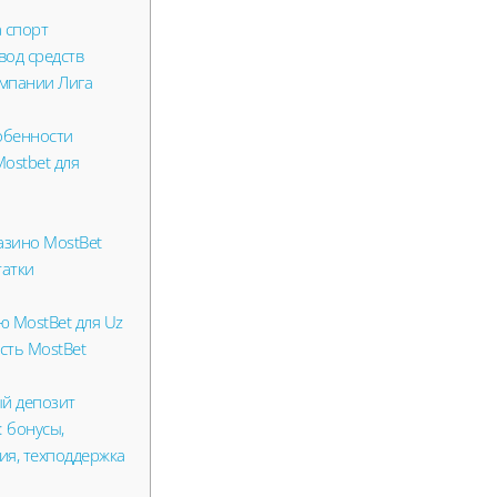
а спорт
вод средств
омпании Лига
собенности
ostbet для
а
казино MostBet
татки
ю MostBet для Uz
сть MostBet
ый депозит
: бонусы,
ия, техподдержка