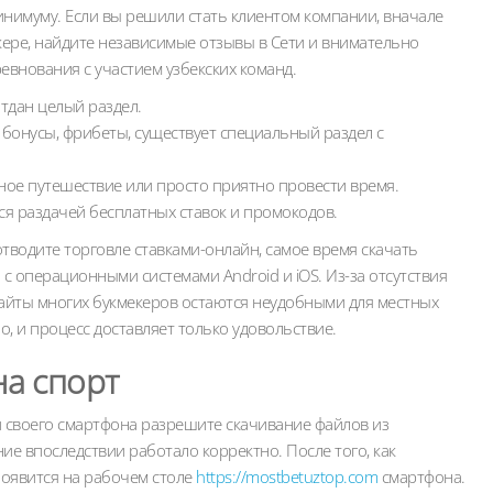
инимуму. Если вы решили стать клиентом компании, вначале
ере, найдите независимые отзывы в Сети и внимательно
ревнования с участием узбекских команд.
отдан целый раздел.
бонусы, фрибеты, существует специальный раздел с
ное путешествие или просто приятно провести время.
я раздачей бесплатных ставок и промокодов.
тводите торговле ставками-онлайн, самое время скачать
с операционными системами Android и iOS. Из-за отсутствия
сайты многих букмекеров остаются неудобными для местных
о, и процесс доставляет только удовольствие.
на спорт
и своего смартфона разрешите скачивание файлов из
е впоследствии работало корректно. После того, как
появится на рабочем столе
https://mostbetuztop.com
смартфона.