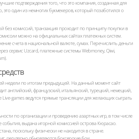
лучшие подтверждения того, что это компания, созданная для
, это один из немногих букмекеров, который позаботился о
й без комиссий, транзакция проходит по принципу покупки в
омиссии можно на официальных сайтах платежных систем.
ние счета в национальной валюте, сумах. Перечислить деньги
через сервис Uzcard, платежные системы Webmoney, Qiwi,
um).
средств
ей недели по итогам предыдущей. На данный момент сайт
дит английский, французский, итальянский, турецкий, немецкий,
еле Live-games ведутся прямые трансляции для желающих сыграть
ности по организации и проведению азартных игр, в том числе
е события, выдана игорной комиссией острова Кюрасао.
тана, поскольку физически не находится в стране.
г, регулярно обновляются боксерские бои.