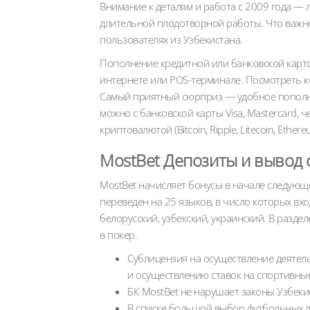
Внимание к деталям и работа с 2009 года — 
длительной плодотворной работы. Что важно
пользователях из Узбекистана.
Пополнение кредитной или банковской карто
интернете или POS-терминале. Посмотреть к
Самый приятный сюрприз — удобное пополне
можно с банковской карты Visa, Mastercard, 
криптовалютой (Bitcoin, Ripple, Litecoin, Ethere
MostBet Депозиты и вывод 
MostBet начисляет бонусы в начале следующ
переведен на 25 языков, в число которых вхо
белорусский, узбекский, украинский. В разд
в покер.
Сублицензия на осуществление деятель
и осуществлению ставок на спортивны
БК MostBet не нарушает законы Узбекис
В списке большой выбор футбольных ли