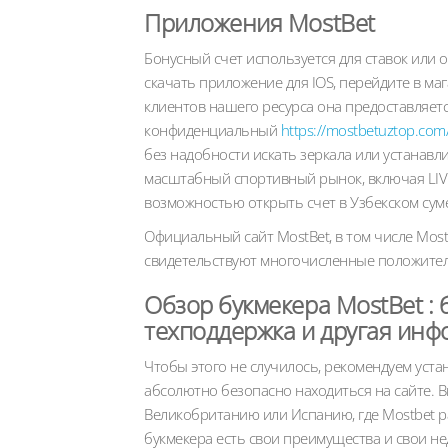
Приложения MostBet
Бонусный счет используется для ставок или 
скачать приложение для IOS, перейдите в ма
клиентов нашего ресурса она предоставляе
конфиденциальный
https://mostbetuztop.com/
без надобности искать зеркала или устанавл
масштабный спортивный рынок, включая LIVE
возможностью открыть счет в Узбекском суме
Официальный сайт MostBet, в том числе Most
свидетельствуют многочисленные положител
Обзор букмекера MostBet : 
техподдержка и другая ин
Чтобы этого не случилось, рекомендуем уст
абсолютно безопасно находиться на сайте. 
Великобританию или Испанию, где Mostbet ра
букмекера есть свои преимущества и свои нед