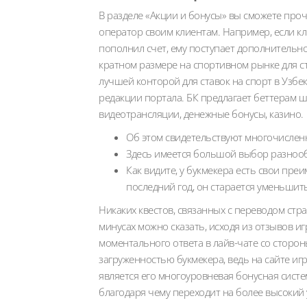
В разделе «Акции и бонусы» вы сможете проч
оператор своим клиентам. Например, если кл
пополнил счет, ему поступает дополнительно
кратном размере на спортивном рынке для с
лучшей конторой для ставок на спорт в Узбе
редакции портала. БК предлагает беттерам 
видеотрансляции, денежные бонусы, казино.
Об этом свидетельствуют многочислен
Здесь имеется большой выбор разнооб
Как видите, у букмекера есть свои пре
последний год, он старается уменьшит
Никаких квестов, связанных с переводом стр
минусах можно сказать, исходя из отзывов и
моментального ответа в лайв-чате со сторо
загруженностью букмекера, ведь на сайте иг
является его многоуровневая бонусная систем
благодаря чему переходит на более высокий