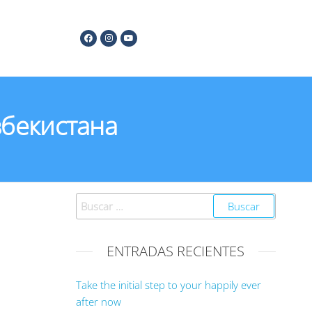
збекистана
ENTRADAS RECIENTES
Take the initial step to your happily ever
after now