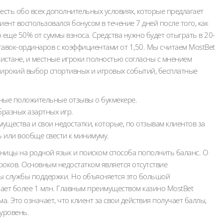
есть обо всех дополнительных условиях, которые предлагает
иент воспользовался бонусом в течение 7 дней после того, как
 еще 50% от суммы взноса. Средства нужно будет отыграть в 20-
тавок-ординаров с коэффициентами от 1,50. Мы считаем MostBet
кистане, и местные игроки полностью согласны с мнением
широкий выбор спортивных и игровых событий, бесплатные
ные положительные отзывы о букмекере.
разных азартных игр.
имущества и свои недостатки, которые, по отзывам клиентов за
ь или вообще свести к минимуму.
аницы на родной язык и поиском способа пополнить баланс. О
гроков. Основным недостатком является отсутствие
ны службы поддержки. Но объясняется это большой
рает более 1 млн. Главным преимуществом казино MostBet
а. Это означает, что клиент за свои действия получает баллы,
 уровень.