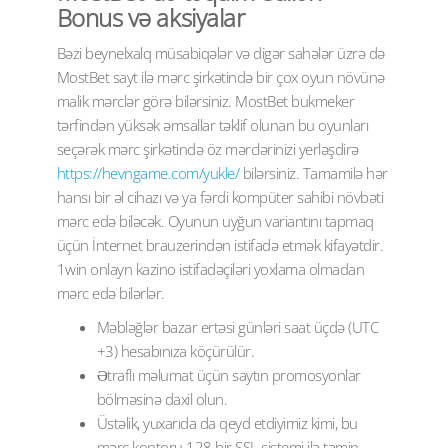
Bonus və aksiyalar
Bəzi beynelxalq müsabiqələr və digər sahələr üzrə də
MostBet sayt ilə mərc şirkətində bir çox oyun növünə
malik mərclər görə bilərsiniz. MostBet bukmeker
tərfindən yüksək əmsallar təklif olunan bu oyunları
seçərək mərc şirkətində öz mərclərinizi yerləşdirə
https://hevngame.com/yukle/
bilərsiniz. Tamamilə hər
hansı bir əl cihazı və ya fərdi kompüter sahibi növbəti
mərc edə biləcək. Oyunun uyğun variantını tapmaq
üçün İnternet brauzerindən istifadə etmək kifayətdir.
1win onlayn kazino istifadəçiləri yoxlama olmadan
mərc edə bilərlər.
Məbləğlər bazar ertəsi günləri saat üçdə (UTC
+3) hesabınıza köçürülür.
Ətraflı məlumat üçün saytın promosyonlar
bölməsinə daxil olun.
Üstəlik, yuxarıda da qeyd etdiyimiz kimi, bu
mərc kontoru 128 bir SSL sistemi ilə təmin