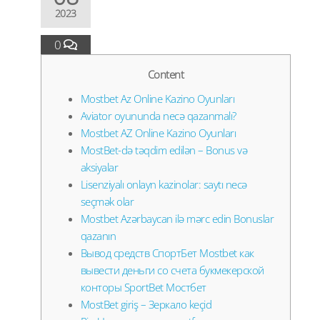
2023
0
Content
Mostbet Az Online Kazino Oyunları
Aviator oyununda necə qazanmalı?
Mostbet AZ Online Kazino Oyunları
MostBet-də təqdim edilən – Bonus və
aksiyalar
Lisenziyalı onlayn kazinolar: saytı necə
seçmək olar
Mostbet Azərbaycan ilə mərc edin Bonuslar
qazanın
Вывод средств СпортБет Mostbet как
вывести деньги со счета букмекерской
конторы SportBet Мостбет
MostBet giriş – Зеркало keçid