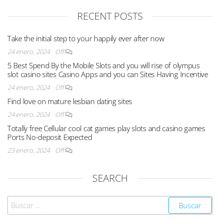
RECENT POSTS
Take the initial step to your happily ever after now
24 enero, 2024
Off
5 Best Spend By the Mobile Slots and you will rise of olympus
slot casino sites Casino Apps and you can Sites Having Incentive
24 enero, 2024
Off
Find love on mature lesbian dating sites
24 enero, 2024
Off
Totally free Cellular cool cat games play slots and casino games
Ports No-deposit Expected
23 enero, 2024
Off
SEARCH