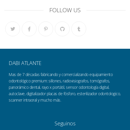
FOLLOW US
DABI ATLANTE
Mas de 7 décadas fabricando y comercializando equipamiento
odontológico premium: sillones, radiovisiografos, tomógrafos,
panorámico dental, rayo x portátil, sensor odontología digital,
autoclave, digitalizador placas de fósforo, esterilizador odontologico,
scanner intraoral y mucho más.
Seguinos