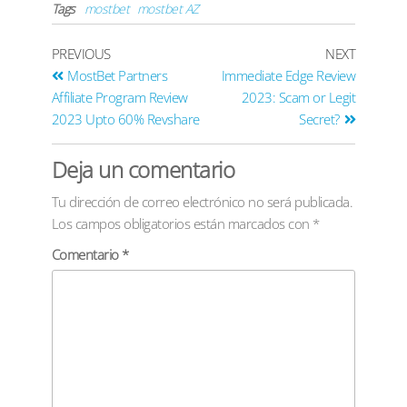
Tags
mostbet
mostbet AZ
PREVIOUS
NEXT
MostBet Partners
Immediate Edge Review
Affiliate Program Review
2023: Scam or Legit
2023 Upto 60% Revshare
Secret?
Deja un comentario
Tu dirección de correo electrónico no será publicada.
Los campos obligatorios están marcados con
*
Comentario
*