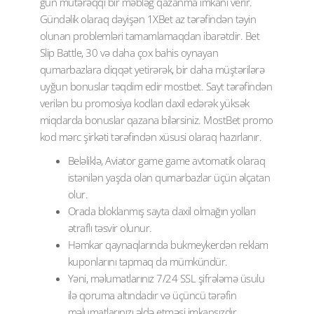
gün mütərəqqi bir məbləğ qazanma imkanı verir.
Gündəlik olaraq dəyişən 1XBet az tərəfindən təyin
olunan problemləri tamamlamaqdan ibarətdir. Bet
Slip Battle, 30 və daha çox bahis oynayan
qumarbazlara diqqət yetirərək, bir daha müştərilərə
uyğun bonuslar təqdim edir mostbet. Sayt tərəfindən
verilən bu promosiya kodları daxil edərək yüksək
miqdarda bonuslar qazana bilərsiniz. MostBet promo
kod mərc şirkəti tərəfindən xüsusi olaraq hazırlanır.
Beləliklə, Aviator game game avtomatik olaraq
istənilən yaşda olan qumarbazlar üçün əlçatan
olur.
Orada bloklanmış sayta daxil olmağın yolları
ətraflı təsvir olunur.
Həmkar qaynaqlarında bukmeykerdən reklam
kuponlarını tapmaq da mümkündür.
Yəni, məlumatlarınız 7/24 SSL şifrələmə üsulu
ilə qoruma altındadır və üçüncü tərəfin
məlumatlarınızı əldə etməsi imkansızdır.