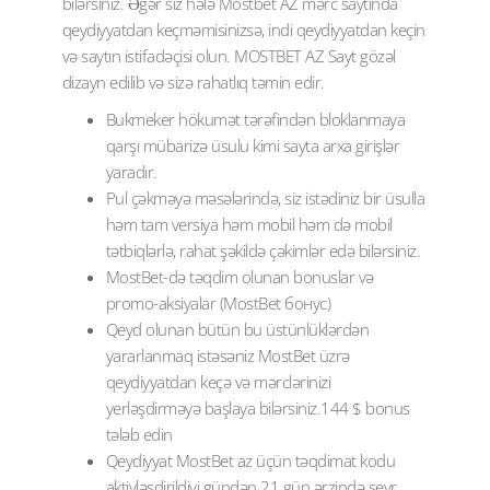
bilərsiniz. Əgər siz hələ Mostbet AZ mərc saytında
qeydiyyatdan keçməmisinizsə, indi qeydiyyatdan keçin
və saytın istifadəçisi olun. MOSTBET AZ Sayt gözəl
dizayn edilib və sizə rahatlıq təmin edir.
Bukmeker hökumət tərəfindən bloklanmaya
qarşı mübarizə üsulu kimi sayta arxa girişlər
yaradır.
Pul çəkməyə məsələrində, siz istədiniz bir üsulla
həm tam versiya həm mobil həm də mobil
tətbiqlərlə, rahat şəkildə çəkimlər edə bilərsiniz.
MostBet-də təqdim olunan bonuslar və
promo-aksiyalar (MostBet бонус)
Qeyd olunan bütün bu üstünlüklərdən
yararlanmaq istəsəniz MostBet üzrə
qeydiyyatdan keçə və mərclərinizi
yerləşdirməyə başlaya bilərsiniz.144 $ bonus
tələb edin
Qeydiyyat MostBet az üçün təqdimat kodu
aktivləşdirildiyi gündən 21 gün ərzində seyr