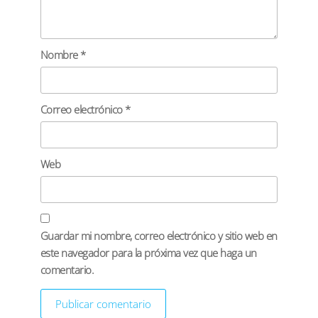
Nombre
*
Correo electrónico
*
Web
Guardar mi nombre, correo electrónico y sitio web en
este navegador para la próxima vez que haga un
comentario.