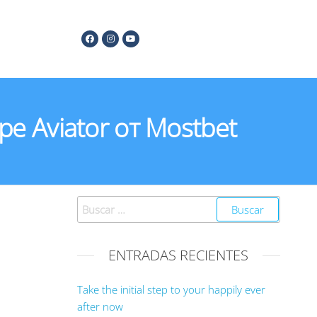
е Aviator от Mostbet
ENTRADAS RECIENTES
Take the initial step to your happily ever
after now