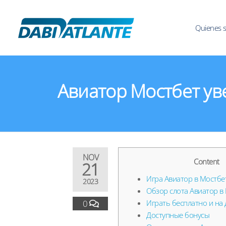
Quienes 
Авиатор Мостбет уве
NOV
Content
21
Игра Авиатор в Мостбе
2023
Обзор слота Авиатор в
0
Играть бесплатно и на
Доступные бонусы