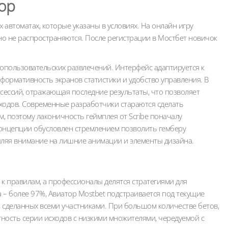
ор
автоматах, которые указаны в условиях. На онлайн игру
ино не распространяются. После регистрации в Мостбет новичок
гопользовательских развлечений. Интерфейс адаптируется к
ормативность экранов статистики и удобство управления. В
 сессий, отражающая последние результаты, что позволяет
ходов. Современные разработчики стараются сделать
, поэтому лаконичность геймплея от Scribe поначалу
концепции обусловлен стремлением позволить гемберу
ыляя внимание на лишние анимации и элементы дизайна.
к правилам, а профессионалы делятся стратегиями для
 – более 97%, Авиатор Mostbet подстраивается под текущие
, сделанных всеми участниками. При большом количестве бетов,
ность серии исходов с низкими множителями, чередуемой с