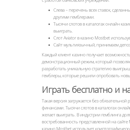
с работой банковских учреждений.
Слева – перечень всех ставок, сделанн
другими гемблерами.
Тысячи слотов в каталогах онлайн каз
выиграть.
Слот Aviator в казино Mostbet использ
Сайт мультиязычный, принимаем депоз
Каждый клиент казино получает возможность
демонстрационный режим, который позволяет
разработать уникальную стратегию выигры
гемблеры, которые решили опробовать новы
Играть бесплатно и н
Такая версия загружается без обязательной 
финансами. Тысячи слотов в каталогах онла
желает выиграть. В индустрии гемблинга дол
востребованность представленной на сайте Мо
казино Mostbet использует криптографическу