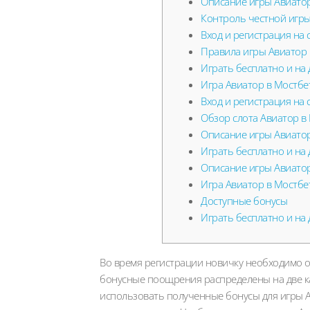
Описание игры Авиато
Контроль честной игр
Вход и регистрация на 
Правила игры Авиатор
Играть бесплатно и на
Игра Авиатор в Мостбе
Вход и регистрация на 
Обзор слота Авиатор в
Описание игры Авиато
Играть бесплатно и на
Описание игры Авиато
Игра Авиатор в Мостбе
Доступные бонусы
Играть бесплатно и на
Во время регистрации новичку необходимо оп
бонусные поощрения распределены на две кат
использовать полученные бонусы для игры 