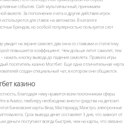
ортивные события. Сайт мультиязычный, принимаем
ной валюте. За пополнение счета и другие действия игрок
используются для ставок на автоматах. В каталоге
стных брендов, но особой популярностью пользуется слот
ер увидит на экране самолет, два окна со ставками и статистику.
оторой повышается коэффициент. Чем дольше летит самолет, тем
 – нажать кнопку вывода до падения самолета. Правила игры
ждый посетитель казино Мостбет. Еще одна отличительная черта
льзователей создан специальный чат, в котором они общаются.
тбет казино
естность, благодаря чему нравится всем поклонникам сферы
е в Aviator, гемблеру необходимо внести средства на депозит.
ся банковские карты Виза, Мастеркард, Маэстро, электронные
птовалюта. Срок вывода денег составляет 3 дня, что зависит от
и деньги поступают всегда быстрее, чем на карты, что связано