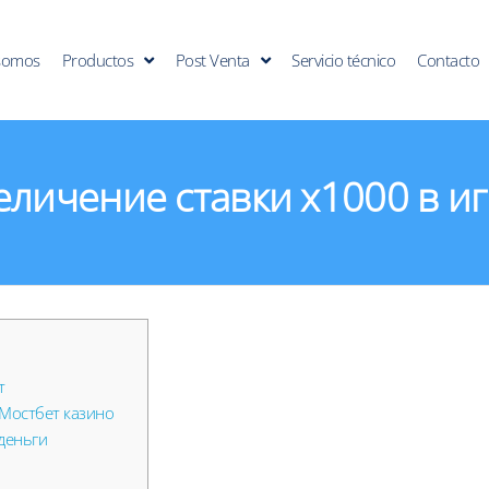
somos
Productos
Post Venta
Servicio técnico
Contacto
личение ставки х1000 в игр
т
 Мостбет казино
 деньги