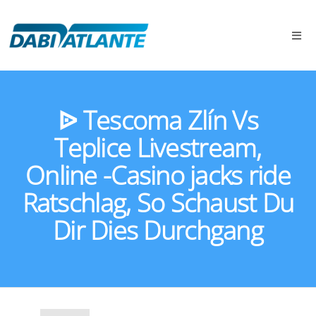
ᐉ Tescoma Zlín Vs
Teplice Livestream,
Online -Casino jacks ride
Ratschlag, So Schaust Du
Dir Dies Durchgang