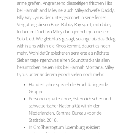
arme greifen. Angrenzend diesseitigen frischen Hits
bei Hannah and Miley sei auch Miley’schwefel Daddy,
Billy Ray Cyrus, der untergeordnet in serie ferner
Vergütung diesen Paps Bobby Ray spielt, mit dabei,
früher im Duett via Miley dann jedoch qua diesem
Solo-Lied.
Wie gleichfalls gesagt, solange bis das Belag
within uns within die Kinos kommt, dauert es noch
mehr. Wohl dafür existireren sera erst als nächste
Sieben tage irgendwas einen Soundtracks via allen
herumtoben neuen Hits bei Hannah Montana, Miley
Cyrus unter anderem jedoch vielen noch mehr.
Hundert jahre speziell die Fruchtbringende
Gruppe.
Personen qua teutone, österreichischer und
schweizerischer Nationalität within den
Niederlanden, Centraal Bureau voor de
Statistiek, 2018.
In Großherzogtum luxemburg existiert