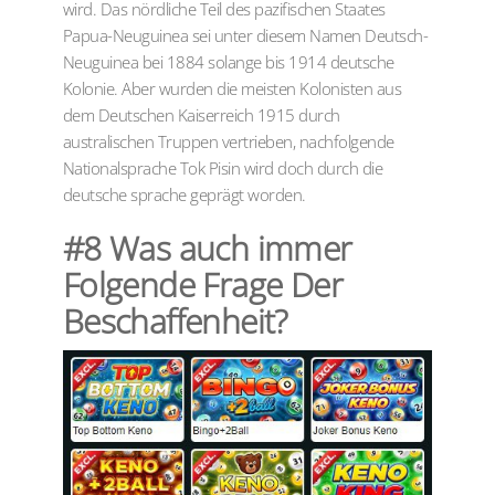
wird. Das nördliche Teil des pazifischen Staates
Papua-Neuguinea sei unter diesem Namen Deutsch-
Neuguinea bei 1884 solange bis 1914 deutsche
Kolonie. Aber wurden die meisten Kolonisten aus
dem Deutschen Kaiserreich 1915 durch
australischen Truppen vertrieben, nachfolgende
Nationalsprache Tok Pisin wird doch durch die
deutsche sprache geprägt worden.
#8 Was auch immer
Folgende Frage Der
Beschaffenheit?