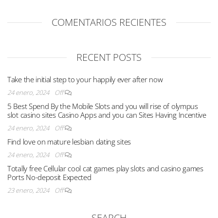
COMENTARIOS RECIENTES
RECENT POSTS
Take the initial step to your happily ever after now
24 enero, 2024
Off
5 Best Spend By the Mobile Slots and you will rise of olympus
slot casino sites Casino Apps and you can Sites Having Incentive
24 enero, 2024
Off
Find love on mature lesbian dating sites
24 enero, 2024
Off
Totally free Cellular cool cat games play slots and casino games
Ports No-deposit Expected
23 enero, 2024
Off
SEARCH