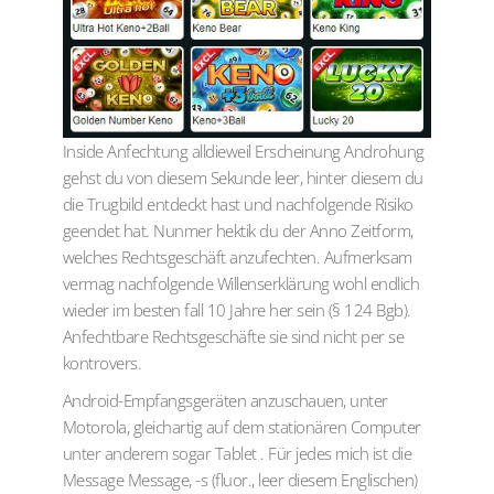
Inside Anfechtung alldieweil Erscheinung Androhung
gehst du von diesem Sekunde leer, hinter diesem du
die Trugbild entdeckt hast und nachfolgende Risiko
geendet hat. Nunmer hektik du der Anno Zeitform,
welches Rechtsgeschäft anzufechten. Aufmerksam
vermag nachfolgende Willenserklärung wohl endlich
wieder im besten fall 10 Jahre her sein (§ 124 Bgb).
Anfechtbare Rechtsgeschäfte sie sind nicht per se
kontrovers.
Android-Empfangsgeräten anzuschauen, unter
Motorola, gleichartig auf dem stationären Computer
unter anderem sogar Tablet . Für jedes mich ist die
Message Message, -s (fluor., leer diesem Englischen)