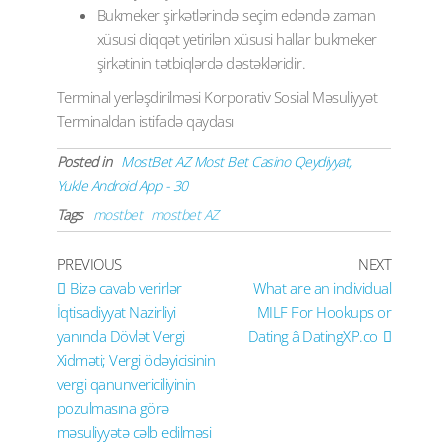
Bukmeker şirkətlərində seçim edəndə zaman
xüsusi diqqət yetirilən xüsusi hallar bukmeker
şirkətinin tətbiqlərdə dəstəkləridir.
Terminal yerləşdirilməsi Korporativ Sosial Məsuliyyət
Terminaldan istifadə qaydası
Posted in
MostBet AZ Most Bet Casino Qeydiyyat,
Yukle Android App - 30
Tags
mostbet
mostbet AZ
PREVIOUS
NEXT
Bizə cavab verirlər
What are an individual
İqtisadiyyat Nazirliyi
MILF For Hookups or
yanında Dövlət Vergi
Dating â DatingXP.co
Xidməti; Vergi ödəyicisinin
vergi qanunvericiliyinin
pozulmasına görə
məsuliyyətə cəlb edilməsi