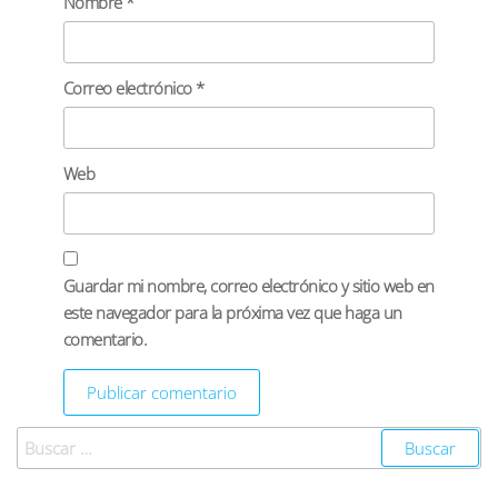
Nombre
*
Correo electrónico
*
Web
Guardar mi nombre, correo electrónico y sitio web en
este navegador para la próxima vez que haga un
comentario.