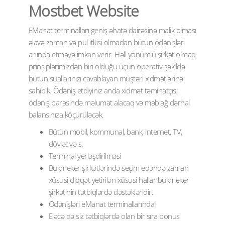
Mostbet Website
EManat terminalları geniş əhatə dairəsinə malik olması
əlavə zaman və pul itkisi olmadan bütün ödənişləri
anında etməyə imkan verir. Həll yönümlü şirkət olmaq
prinsiplərimizdən biri olduğu üçün operativ şəkildə
bütün suallarınızı cavablayan müştəri xidmətlərinə
sahibik. Ödəniş etdiyiniz anda xidmət təminatçısı
ödəniş barəsində məlumat alacaq və məbləğ dərhal
balansınıza köçürüləcək.
Bütün mobil, kommunal, bank, internet, TV,
dövlət və s.
Terminal yerləşdirilməsi
Bukmeker şirkətlərində seçim edəndə zaman
xüsusi diqqət yetirilən xüsusi hallar bukmeker
şirkətinin tətbiqlərdə dəstəkləridir.
Ödənişləri eManat terminallarında!
Eləcə də siz tətbiqlərdə olan bir sıra bonus