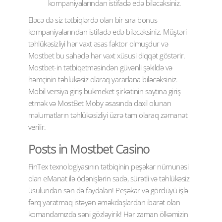
kompaniyalarından istifadə edə biləcəksiniz.
Eləcə də siz tətbiqlərdə olan bir sıra bonus
kompaniyalarından istifadə edə biləcəksiniz. Müştəri
təhlükəsizliyi hər vaxt əsas faktor olmuşdur və
Mostbet bu sahədə hər vaxt xüsusi diqqət göstərir.
Mostbet-in tətbiqetməsindən güvənli şəkildə və
həmçinin təhlükəsiz olaraq yararlana biləcəksiniz.
Mobil versiya giriş bukmeket şirkətinin saytına giriş
etmək və MostBet Moby əsasında daxil olunan
məlumatların təhlükəsizliyi üzrə tam olaraq zəmanət
verilir.
Posts in Mostbet Casino
FinTex texnologiyasının tətbiqinin peşəkar nümunəsi
olan eManat ilə ödənişlərin sadə, sürətli və təhlükəsiz
üsulundan sən də faydalan! Peşəkar və gördüyü işlə
fərq yaratmaq istəyən əməkdaşlardan ibarət olan
komandamızda səni gözləyirik! Hər zaman ölkəmizin