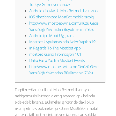
Türkiye Görmüyorsunuz?
Android cihazlarda MostBet mobil versiyası
IOS cihazlarınızda MostBet mobile tətbiq
http://www.mostbet-wins.com’ünüzü Gece
Yarısı Yağı Yakmadan Büyütmenin 7 Yolu
Android için Mobil Uygulama
Mostbet Uygulamasında Neler Yapılabilir?
In Regards To The Mostbet App
mostbet kazino Promosyon 101
Daha Fazla Yazılım Mostbet Events
http://www.mostbet-wins.com’ünüzü Gece
Yarısı Yağı Yakmadan Büyütmenin 7 Yolu
Təqdim edilən üsulla bk MostBet mobil versiyası
tətbiqetməsini birbaşa olaraq saytdan apk halında
əldə edə bilərsiniz. Bukmeker şirkətində daxil olub
axtarış etmək, bukmeker şirkətinin MostBet-in mobil
versiyası tətbiqetməsini apk versiyasını asan şəkildə