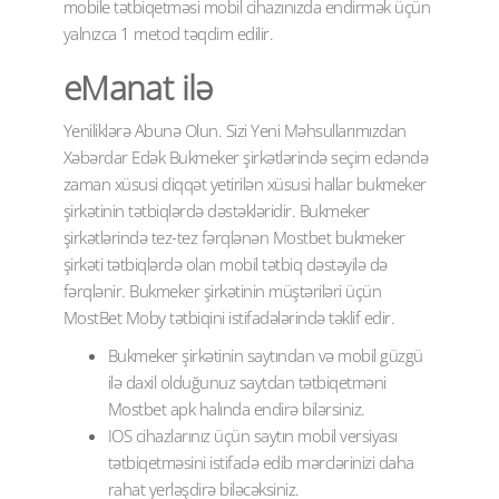
mobile tətbiqetməsi mobil cihazınızda endirmək üçün
yalnızca 1 metod təqdim edilir.
eManat ilə
Yeniliklərə Abunə Olun. Sizi Yeni Məhsullarımızdan
Xəbərdar Edək Bukmeker şirkətlərində seçim edəndə
zaman xüsusi diqqət yetirilən xüsusi hallar bukmeker
şirkətinin tətbiqlərdə dəstəkləridir. Bukmeker
şirkətlərində tez-tez fərqlənən Mostbet bukmeker
şirkəti tətbiqlərdə olan mobil tətbiq dəstəyilə də
fərqlənir. Bukmeker şirkətinin müştəriləri üçün
MostBet Moby tətbiqini istifadələrində təklif edir.
Bukmeker şirkətinin saytından və mobil güzgü
ilə daxil olduğunuz saytdan tətbiqetməni
Mostbet apk halında endirə bilərsiniz.
IOS cihazlarınız üçün saytın mobil versiyası
tətbiqetməsini istifadə edib mərclərinizi daha
rahat yerləşdirə biləcəksiniz.