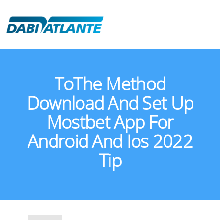
ToThe Method
Download And Set Up
Mostbet App For
Android And Ios 2022
Tip