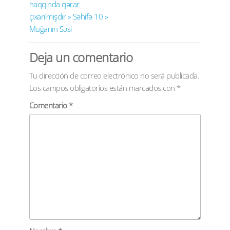
haqqında qərar
çıxarılmışdır » Səhifə 10 »
Muğanın Səsi
Deja un comentario
Tu dirección de correo electrónico no será publicada.
Los campos obligatorios están marcados con
*
Comentario
*