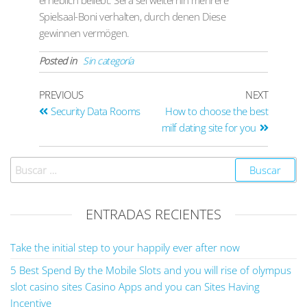
erheblich beliebt. Sera sei weiterhin mehrere
Spielsaal-Boni verhalten, durch denen Diese
gewinnen vermögen.
Posted in
Sin categoría
PREVIOUS
NEXT
Security Data Rooms
How to choose the best
milf dating site for you
ENTRADAS RECIENTES
Take the initial step to your happily ever after now
5 Best Spend By the Mobile Slots and you will rise of olympus
slot casino sites Casino Apps and you can Sites Having
Incentive