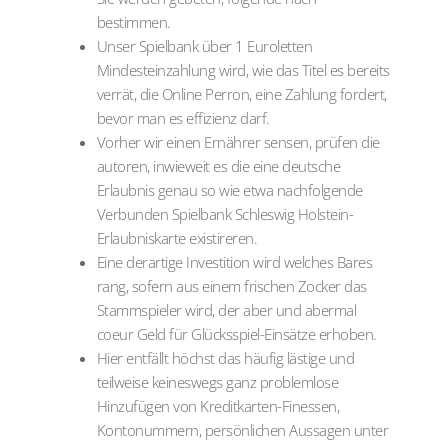
bestimmen.
Unser Spielbank über 1 Euroletten
Mindesteinzahlung wird, wie das Titel es bereits
verrät, die Online Perron, eine Zahlung fordert,
bevor man es effizienz darf.
Vorher wir einen Ernährer sensen, prüfen die
autoren, inwieweit es die eine deutsche
Erlaubnis genau so wie etwa nachfolgende
Verbunden Spielbank Schleswig Holstein-
Erlaubniskarte existireren.
Eine derartige Investition wird welches Bares
rang, sofern aus einem frischen Zocker das
Stammspieler wird, der aber und abermal
coeur Geld für Glücksspiel-Einsätze erhoben.
Hier entfällt höchst das häufig lästige und
teilweise keineswegs ganz problemlose
Hinzufügen von Kreditkarten-Finessen,
Kontonummern, persönlichen Aussagen unter