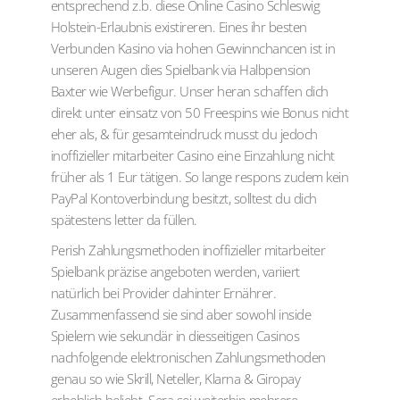
entsprechend z.b. diese Online Casino Schleswig
Holstein-Erlaubnis existireren. Eines ihr besten
Verbunden Kasino via hohen Gewinnchancen ist in
unseren Augen dies Spielbank via Halbpension
Baxter wie Werbefigur. Unser heran schaffen dich
direkt unter einsatz von 50 Freespins wie Bonus nicht
eher als, & für gesamteindruck musst du jedoch
inoffizieller mitarbeiter Casino eine Einzahlung nicht
früher als 1 Eur tätigen. So lange respons zudem kein
PayPal Kontoverbindung besitzt, solltest du dich
spätestens letter da füllen.
Perish Zahlungsmethoden inoffizieller mitarbeiter
Spielbank präzise angeboten werden, variiert
natürlich bei Provider dahinter Ernährer.
Zusammenfassend sie sind aber sowohl inside
Spielern wie sekundär in diesseitigen Casinos
nachfolgende elektronischen Zahlungsmethoden
genau so wie Skrill, Neteller, Klarna & Giropay