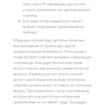
сайту через ПК невозможен, достаточно
открыть приложение или адаптированную
страницу.
Благодаря этому каждый игрок сможет
выбрать подходящее соревнование на
свой вкус.
В будущем игрокам будут доступны бонусные
вознаграждения по промокоду и другие
привлекательные возможности. Регистрация в
mobile Mostbet позволяет указывать информацию
о промокоде. Благодаря бесплатному промо
можно получить увеличенный размер бонусной
выплаты. Владелец учетной записи получает
доступ к разнообразному выбору спортивных
событий, на какие можно поставить за считанные
минуты. Присоединиться к числу счастливчиков,
которые уже пользуются перечисленными
привилегиями не составляет труда. Процедура