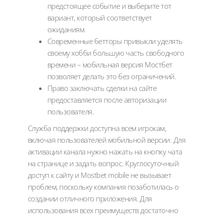
предстоящее событие и выберите тот
вариант, который соответствует
ожиданиям.
Современные бетторы привыкли уделять
своему хобби большую часть свободного
времени – мобильная версия Мостбет
позволяет делать это без ограничений.
Право заключать сделки на сайте
предоставляется после авторизации
пользователя.
Служба поддержки доступна всем игрокам,
включая пользователей мобильной версии. Для
активации канала нужно нажать на кнопку чата
на странице и задать вопрос. Круглосуточный
доступ к сайту и Mostbet mobile не вызывает
проблем, поскольку компания позаботилась о
создании отличного приложения. Для
использования всех преимуществ достаточно