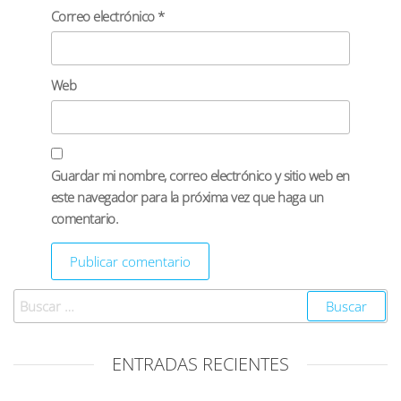
Correo electrónico
*
Web
Guardar mi nombre, correo electrónico y sitio web en
este navegador para la próxima vez que haga un
comentario.
ENTRADAS RECIENTES