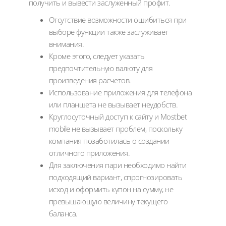
получить и вывести заслуженный профит.
Отсутствие возможности ошибиться при
выборе функции также заслуживает
внимания.
Кроме этого, следует указать
предпочтительную валюту для
произведения расчетов.
Использование приложения для телефона
или планшета не вызывает неудобств.
Круглосуточный доступ к сайту и Mostbet
mobile не вызывает проблем, поскольку
компания позаботилась о создании
отличного приложения.
Для заключения пари необходимо найти
подходящий вариант, спрогнозировать
исход и оформить купон на сумму, не
превышающую величину текущего
баланса.