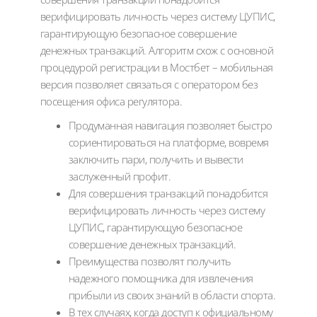
верифицировать личность через систему ЦУПИС,
гарантирующую безопасное совершение
денежных транзакций. Алгоритм схож с основной
процедурой регистрации в Мостбет – мобильная
версия позволяет связаться с оператором без
посещения офиса регулятора.
Продуманная навигация позволяет быстро
сориентироваться на платформе, вовремя
заключить пари, получить и вывести
заслуженный профит.
Для совершения транзакций понадобится
верифицировать личность через систему
ЦУПИС, гарантирующую безопасное
совершение денежных транзакций.
Преимущества позволят получить
надежного помощника для извлечения
прибыли из своих знаний в области спорта.
В тех случаях, когда доступ к официальному