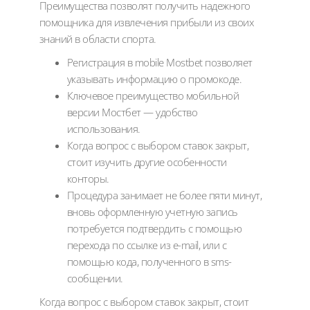
Преимущества позволят получить надежного
помощника для извлечения прибыли из своих
знаний в области спорта.
Регистрация в mobile Mostbet позволяет
указывать информацию о промокоде.
Ключевое преимущество мобильной
версии Мостбет — удобство
использования.
Когда вопрос с выбором ставок закрыт,
стоит изучить другие особенности
конторы.
Процедура занимает не более пяти минут,
вновь оформленную учетную запись
потребуется подтвердить с помощью
перехода по ссылке из e-mail, или с
помощью кода, полученного в sms-
сообщении.
Когда вопрос с выбором ставок закрыт, стоит