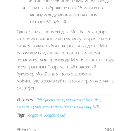
исполнение событий в случайном порядке.
Если вы выбрали во всех 15 матчах по
одному исходу, минимальная ставка
составит 50 рублей.
Одно из них – промокод на MostBet, благодаря
которому выигрыши игрока могут вырасти и он
сможет получать больше реальных денег. Мы
расскажем вам, как воспользоваться всеми
возможностями промокода Мостбет соответствуя
всем правилам. Современный надежный
букмекер MostBet для этого разработал
мобильную версию сайта, а также приложения на
смартфон.
Posted in
Официальное приложение Мостбет,
скачать приложение mostbet на андроид 345
Tags
kingdom
kingdom UZ
PREVIOUS
NEXT