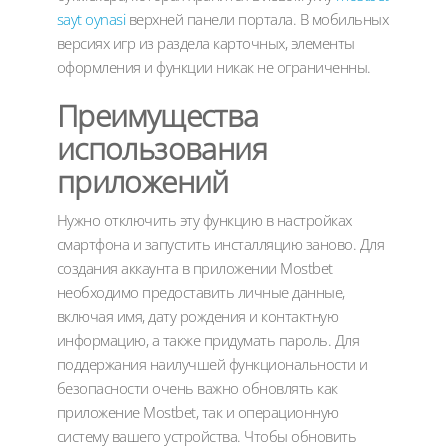
sayt oynasi
верхней панели портала. В мобильных
версиях игр из раздела карточных, элементы
оформления и функции никак не ограниченны.
Преимущества
использования
приложений
Нужно отключить эту функцию в настройках
смартфона и запустить инсталляцию заново. Для
создания аккаунта в приложении Mostbet
необходимо предоставить личные данные,
включая имя, дату рождения и контактную
информацию, а также придумать пароль. Для
поддержания наилучшей функциональности и
безопасности очень важно обновлять как
приложение Mostbet, так и операционную
систему вашего устройства. Чтобы обновить