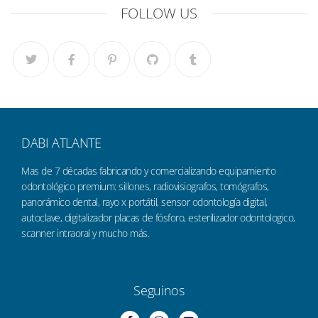
FOLLOW US
DABI ATLANTE
Mas de 7 décadas fabricando y comercializando equipamiento
odontológico premium: sillones, radiovisiografos, tomógrafos,
panorámico dental, rayo x portátil, sensor odontología digital,
autoclave, digitalizador placas de fósforo, esterilizador odontologico,
scanner intraoral y mucho más.
Seguinos