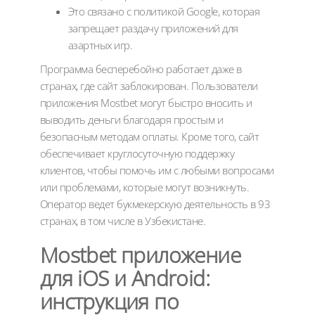
Это связано с политикой Google, которая
запрещает раздачу приложений для
азартных игр.
Программа бесперебойно работает даже в
странах, где сайт заблокирован. Пользователи
приложения Mostbet могут быстро вносить и
выводить деньги благодаря простым и
безопасным методам оплаты. Кроме того, сайт
обеспечивает круглосуточную поддержку
клиентов, чтобы помочь им с любыми вопросами
или проблемами, которые могут возникнуть.
Оператор ведет букмекерскую деятельность в 93
странах, в том числе в Узбекистане.
Mostbet приложение
для iOS и Android:
инструкция по