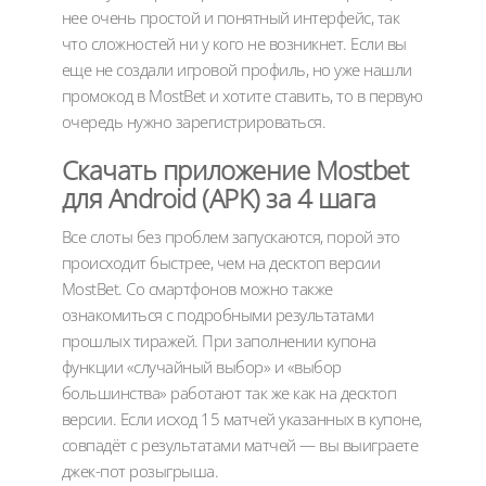
нее очень простой и понятный интерфейс, так
что сложностей ни у кого не возникнет. Если вы
еще не создали игровой профиль, но уже нашли
промокод в MostBet и хотите ставить, то в первую
очередь нужно зарегистрироваться.
Скачать приложение Mostbet
для Android (APK) за 4 шага
Все слоты без проблем запускаются, порой это
происходит быстрее, чем на десктоп версии
MostBet. Со смартфонов можно также
ознакомиться с подробными результатами
прошлых тиражей. При заполнении купона
функции «случайный выбор» и «выбор
большинства» работают так же как на десктоп
версии. Если исход 15 матчей указанных в купоне,
совпадёт с результатами матчей — вы выиграете
джек-пот розыгрыша.