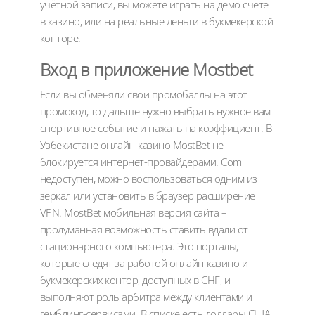
учётной записи, вы можете играть на демо счёте
в казино, или на реальные деньги в букмекерской
конторе.
Вход в приложение Mostbet
Если вы обменяли свои промобаллы на этот
промокод, то дальше нужно выбрать нужное вам
спортивное событие и нажать на коэффициент. В
Узбекистане онлайн-казино MostBet не
блокируется интернет-провайдерами. Com
недоступен, можно воспользоваться одним из
зеркал или установить в браузер расширение
VPN. MostBet мобильная версия сайта –
продуманная возможность ставить вдали от
стационарного компьютера. Это порталы,
которые следят за работой онлайн-казино и
букмекерских контор, доступных в СНГ, и
выполняют роль арбитра между клиентами и
гемблинг-сервисами. В списке есть доллары США,