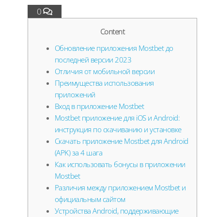
0
Content
Обновление приложения Mostbet до
последней версии 2023
Отличия от мобильной версии
Преимущества использования
приложений
Вход в приложение Mostbet
Mostbet приложение для iOS и Android:
инструкция по скачиванию и установке
Скачать приложение Mostbet для Android
(APK) за 4 шага
Как использовать бонусы в приложении
Mostbet
Различия между приложением Mostbet и
официальным сайтом
Устройства Android, поддерживающие