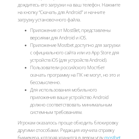
дождитесь его загрузки на ваш телефон. Нажмите
на кнопку “Скачать для Android” и начните
загрузку установочного файла.
Приложения от MostBet, представлены
версиями для Android и iOS.
Приложение Mostbet доступно для загрузки
с официального сайта или из App Store для
устройств iOS (для устройств Android).
Пользователи российского Мостбет
скачать программу на ПК не могут, но это и
бессмысленно.
Для использования мобильного
приложения ваше устройство Android
должно соответствовать минимальным
системным требованиям.
Игрокам оказалось проще обходить блокировку
другими способами. Редакция изучила справку
букмекера, которая хранится в левом углу
mostbet