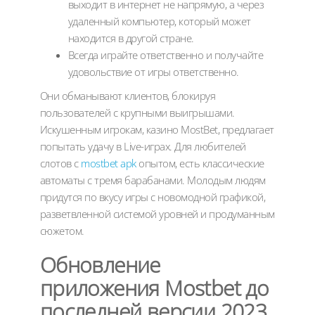
выходит в интернет не напрямую, а через
удаленный компьютер, который может
находится в другой стране.
Всегда играйте ответственно и получайте
удовольствие от игры ответственно.
Они обманывают клиентов, блокируя
пользователей с крупными выигрышами.
Искушенным игрокам, казино MostBet, предлагает
попытать удачу в Live-играх. Для любителей
слотов с
mostbet apk
опытом, есть классические
автоматы с тремя барабанами. Молодым людям
придутся по вкусу игры с новомодной графикой,
разветвленной системой уровней и продуманным
сюжетом.
Обновление
приложения Mostbet до
последней версии 2023