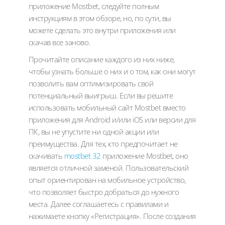
приложение Mostbet, следуйте полным
инструкциям в этом обзоре, но, по сути, вы
можете сделать это внутри приложения или
скачав все заново.
Прочитайте описание каждого из них ниже,
чтобы узнать больше о них и о том, как они могут
позволить вам оптимизировать свой
потенциальный выигрыш. Если вы решите
использовать мобильный сайт Mostbet вместо
приложения для Android и/или iOS или версии для
ПК, вы не упустите ни одной акции или
преимущества. Для тех, кто предпочитает не
скачивать
mostbet 32
приложение Mostbet, оно
является отличной заменой. Пользовательский
опыт ориентирован на мобильное устройство,
что позволяет быстро добраться до нужного
места. Далее соглашаетесь с правилами и
нажимаете кнопку «Регистрация». После создания