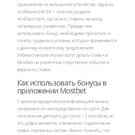
приложение на мобильном устройстве. Одна из
особенностей БК – наличие раздела
«Киберспорт», где можно ставить на исход
популярных онлайн-игр. Прежде чем
использовать бонус, необходимо прочитать и
понять правила и условия, которые применяются
к данному конкретному предложению.
Узбекистанские игроки могут делать ставки в
Mostbet на различные спортивные события и
варианты ставок.
Как использовать бонусы в
приложении Mostbet
С краткой юридической информацией можно
ознакомиться непосредственно на сайте. Для
пополнения депозита доступно 13 способов, но
эта цифра меняется, и возможно подключение
новых платёжных систем. Важно помнить, что