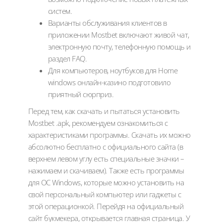
систем.
Варианты обслуживания клиентов в
приложении Mostbet включают живой чат,
электронную почту, телефонную помощь и
раздел FAQ.
Для компьютеров, ноутбуков для Home
windows онлайн-казино подготовило
приятный сюрприз.
Перед тем, как скачать и пытаться установить
Mostbet .apk, рекомендуем ознакомиться с
характеристиками программы. Скачать их можно
абсолютно бесплатно с официального сайта (в
верхнем левом углу есть специальные значки –
нажимаем и скачиваем). Также есть программы
для ОС Windows, которые можно установить на
свой персональный компьютер или гаджеты с
этой операционкой. Перейдя на официальный
сайт букмекера, открывается главная страница. У