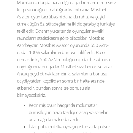
Mümkün olduqda bacardığınız qədər mərc etməlisiniz
ki, qazanacağınız məbləği artıra biləsiniz. Mostbet
Aviator oyun təcrübəsini daha da rahat və çeşidli
etmək üçün öz istifadəçilərinə iki diqqətəlayiq funksiya
təklif edir. Ekranın yuxarısında oyunçular əvvəlki
raundların statistikasını görə biləcəklər. Mostbet
Azərbaycan Mostbet Aviator oyununda 550 AZN-
qədər 100% salamlama bonusu təklif edir. Bu o
deməkdir ki, 550 AZN məbləğinə qədər hesabınıza
qoyduğunuz pul qədər Mostbet sizə bonus verəcək.
Ancaq qeyd etmək lazımdır ki, salamlama bonusu
qeydiyyatdan keçdikdən sonra bir həftə ərzində
etibarlıdır, bundan sonra isə bonusu ala
bilməyəcəksiniz.
Keçirilmiş oyun haqqında məlumatlar
dürüstlüyün əlavə təsdiqi olacaq və səhvləri
anlamağa kömək edəcəkdir.
İstər pul ilə ruletka oynayın, istərsə də pulsuz