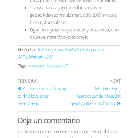
baxdığımız hər kazinoya yenidən nəzər salırıq.
5 və ya daha aşağı raundlar seriyasını
gözlədikdən sonra siz mərc edib 2.00 əmsalla
birini götürməlisiniz.
Əgər bu qiymət kifayət qədər yüksəkdirsə, onu
oxucularımıza tövsiyə edəcəyik.
Posted in
Bukmeker şirkəti Mostbet Azərbaycan
APP yükləmək - 860
Tags
mostbet
mostbet AZ
PREVIOUS
NEXT
A secure and safe way
MostBet Giriş
to find love after
Azərbaycanda MostBet
heartbreak
qeydiyyatı etmək formu
Deja un comentario
Tu dirección de correo electrónico no será publicada.