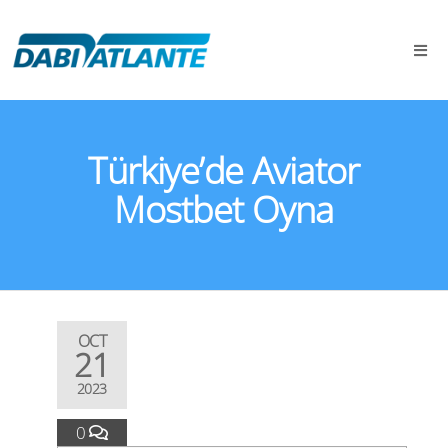
Türkiye’de Aviator
Mostbet Oyna
OCT
21
2023
0