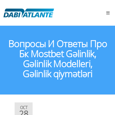
Вопросы И Ответы Про
Бк Mostbet Gəlinlik,
Gəlinlik Modelleri,
Gəlinlik qiymətləri
OCT
28