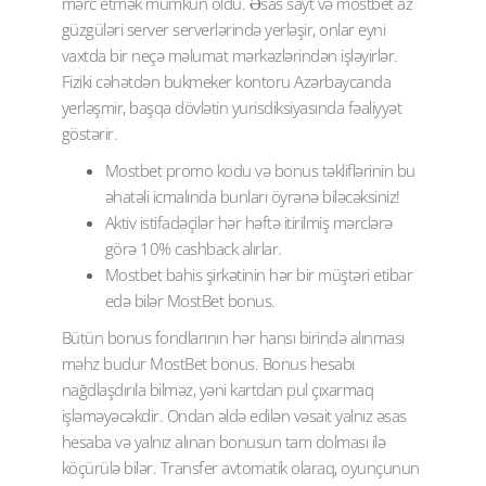
mərc etmək mümkün oldu. Əsas sayt və mostbet az
güzgüləri server serverlərində yerləşir, onlar eyni
vaxtda bir neçə məlumat mərkəzlərindən işləyirlər.
Fiziki cəhətdən bukmeker kontoru Azərbaycanda
yerləşmir, başqa dövlətin yurisdiksiyasında fəaliyyət
göstərir.
Mostbet promo kodu və bonus təkliflərinin bu
əhatəli icmalında bunları öyrənə biləcəksiniz!
Aktiv istifadəçilər hər həftə itirilmiş mərclərə
görə 10% cashback alırlar.
Mostbet bahis şirkətinin hər bir müştəri etibar
edə bilər MostBet bonus.
Bütün bonus fondlarının hər hansı birində alınması
məhz budur MostBet bonus. Bonus hesabı
nağdlaşdırıla bilməz, yəni kartdan pul çıxarmaq
işləməyəcəkdir. Ondan əldə edilən vəsait yalnız əsas
hesaba və yalnız alınan bonusun tam dolması ilə
köçürülə bilər. Transfer avtomatik olaraq, oyunçunun