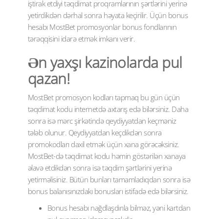
iştirak etdiyi təqdimat proqramlarının şərtlərini yerinə
yetirdikdən dərhal sonra həyata keçirilir. Üçün bonus
hesabı MostBet promosyonlar bonus fondlarının
tərəqqisini idarə etmək imkanı verir.
Ən yaxşı kazinolarda pul
qazan!
MostBet promosyon kodları tapmaq bu gün üçün
təqdimat kodu internetdə axtarış edə bilərsiniz. Daha
sonra isə mərc şirkətində qeydiyyatdan keçməniz
tələb olunur. Qeydiyyatdan keçdikdən sonra
promokodları daxil etmək üçün xana görəcəksiniz.
MostBet-də təqdimat kodu həmin göstərilən xanaya
əlavə etdikdən sonra isə təqdim şərtlərini yerinə
yetirməlisiniz. Bütün bunları tamamladıqdan sonra isə
bonus balanısınızdakı bonusları istifadə edə bilərsiniz.
Bonus hesabı nağdlaşdırıla bilməz, yəni kartdan