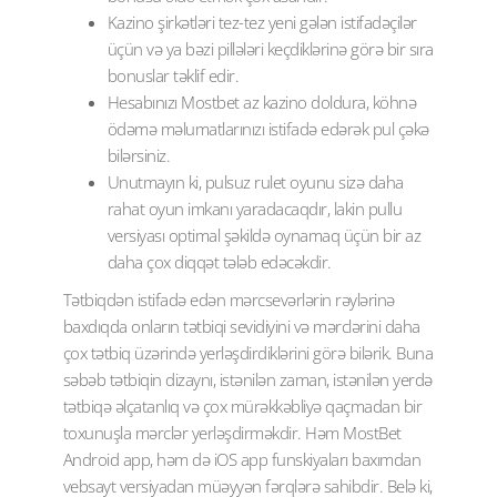
Kazino şirkətləri tez-tez yeni gələn istifadəçilər
üçün və ya bəzi pillələri keçdiklərinə görə bir sıra
bonuslar təklif edir.
Hesabınızı Mostbet az kazino doldura, köhnə
ödəmə məlumatlarınızı istifadə edərək pul çəkə
bilərsiniz.
Unutmayın ki, pulsuz rulet oyunu sizə daha
rahat oyun imkanı yaradacaqdır, lakin pullu
versiyası optimal şəkildə oynamaq üçün bir az
daha çox diqqət tələb edəcəkdir.
Tətbiqdən istifadə edən mərcsevərlərin rəylərinə
baxdıqda onların tətbiqi sevidiyini və mərclərini daha
çox tətbiq üzərində yerləşdirdiklərini görə bilərik. Buna
səbəb tətbiqin dizaynı, istənilən zaman, istənilən yerdə
tətbiqə əlçatanlıq və çox mürəkkəbliyə qaçmadan bir
toxunuşla mərclər yerləşdirməkdir. Həm MostBet
Android app, həm də iOS app funskiyaları baxımdan
vebsayt versiyadan müəyyən fərqlərə sahibdir. Belə ki,