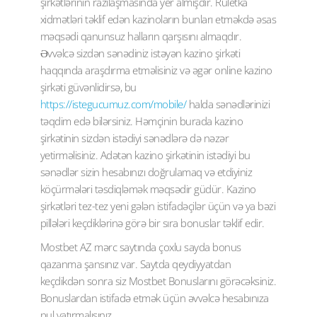
şirkətlərinin razılaşmasında yer almışdır. Ruletka
xidmətləri təklif edən kazinoların bunları etməkdə əsas
məqsədi qanunsuz halların qarşısını almaqdır.
Əvvəlcə sizdən sənədiniz istəyən kazino şirkəti
haqqında araşdırma etməlisiniz və əgər online kazino
şirkəti güvənlidirsə, bu
https://istegucumuz.com/mobile/
halda sənədlərinizi
təqdim edə bilərsiniz. Həmçinin burada kazino
şirkətinin sizdən istədiyi sənədlərə də nəzər
yetirməlisiniz. Adətən kazino şirkətinin istədiyi bu
sənədlər sizin hesabınızı doğrulamaq və etdiyiniz
köçürmələri təsdiqləmək məqsədir güdür. Kazino
şirkətləri tez-tez yeni gələn istifadəçilər üçün və ya bəzi
pillələri keçdiklərinə görə bir sıra bonuslar təklif edir.
Mostbet AZ mərc saytında çoxlu sayda bonus
qazanma şansınız var. Saytda qeydiyyatdan
keçdikdən sonra siz Mostbet Bonuslarını görəcəksiniz.
Bonuslardan istifadə etmək üçün əvvəlcə hesabınıza
pul yatırmalısınız.