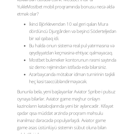
YukleMostbet mobil proqramında bonusu necə əldə
etmək olar?
İkinci Björklevendən 10 xal geri qalan Mura
dördüncü Djurgården və beşinci Söderteljedən
bir xal qabaq idi.
Bu halda onun sistemə real pul yatırmasına və
qeydiyyatdan keçməsinə ehtiyac qalmayacaq.
Mostbet bukmeker kontorunun rəsmi saytında
siz demo rejimindən istifadə edə bilərsiniz.
Azərbaycanda mötəbər idman turnirinin təşkili
heç kəsi təəccübləndirməyəcək.
Bununla belə, yeni başlayanlar Aviator Spribe-i pulsuz
oynaya bilərlər. Aviator game məşhur onlayn
kazinoların kataloqlarında yeni bir əyləncədir. Kifayət
qədər qısa müddət ərzində proqram məhsulu
inanılmaz dərəcədə populyarlaşdı. Aviator game
game əsas üstünlüyü sistemin sübut oluna bilən