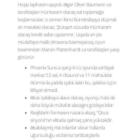
Hopp layihəsini qaçırdı. Əgər Oliver Baumann və
tərəfdaşları müntəzəm olaraq xal toplamağa
başlamasalar, o zaman İkinci Bundesliqaya düşmək
an məsələsi olacaq. Ştutqart xüsusilə müntəzəm
olaraq kredit xalları qazanmır. Liqada ən pis
müdafiəyə malik olmasına baxmayaraq, oyun
baxımından Marvin Plattenhardt və tərəfdaşları yaxşı
görünür.
Phoenix Suns-a qarşı 4-cü oyunda serbiyalı
mərkəz 53 xal, 4 ribaund və 11 məhsuldar
ötürmə ilə yadda qaldı, lakin bu, qələbə üçün
kifayət etmədi.
Əsas qələbəyə əlavə olaraq, oyunçu hələ də
daha böyük mükafat alacağını gözləyə bilər.
Rəqiblərin formasını nəzərə alsaq, “Qoca
sinyora”nın elitada qalmaq şansı yüksəkdir.
Əsəbiləşmiş risk edənlər əksər hallarda
uğursuzluğu vicdansız tərtibatçılarla