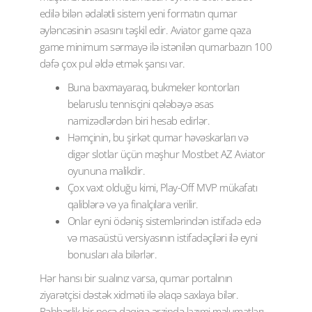
edilə bilən ədalətli sistem yeni formatın qumar
əyləncəsinin əsasını təşkil edir. Aviator game qəza
game minimum sərmayə ilə istənilən qumarbazın 100
dəfə çox pul əldə etmək şansı var.
Buna baxmayaraq, bukmeker kontorları
belaruslu tennisçini qələbəyə əsas
namizədlərdən biri hesab edirlər.
Həmçinin, bu şirkət qumar həvəskarları və
digər slotlar üçün məşhur Mostbet AZ Aviator
oyununa malikdir.
Çox vaxt olduğu kimi, Play-Off MVP mükafatı
qaliblərə və ya finalçılara verilir.
Onlar eyni ödəniş sistemlərindən istifadə edə
və masaüstü versiyasının istifadəçiləri ilə eyni
bonusları ala bilərlər.
Hər hansı bir sualınız varsa, qumar portalının
ziyarətçisi dəstək xidməti ilə əlaqə saxlaya bilər.
Rəhbərlik bir neçə dəqiqə ərzində lazımi məlumatları