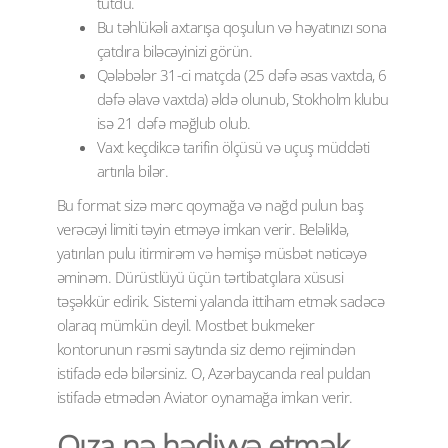
tutdu.
Bu təhlükəli axtarışa qoşulun və həyatınızı sona
çatdıra biləcəyinizi görün.
Qələbələr 31-ci matçda (25 dəfə əsas vaxtda, 6
dəfə əlavə vaxtda) əldə olunub, Stokholm klubu
isə 21 dəfə məğlub olub.
Vaxt keçdikcə tarifin ölçüsü və uçuş müddəti
artırıla bilər.
Bu format sizə mərc qoymağa və nağd pulun baş
verəcəyi limiti təyin etməyə imkan verir. Beləliklə,
yatırılan pulu itirmirəm və həmişə müsbət nəticəyə
əminəm. Dürüstlüyü üçün tərtibatçılara xüsusi
təşəkkür edirik. Sistemi yalanda ittiham etmək sadəcə
olaraq mümkün deyil. Mostbet bukmeker
kontorunun rəsmi saytında siz demo rejimindən
istifadə edə bilərsiniz. O, Azərbaycanda real puldan
istifadə etmədən Aviator oynamağa imkan verir.
Qıza nə hədiyyə etmək