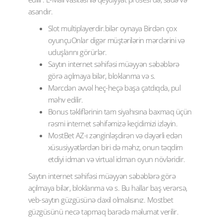
asandır.
Slot multiplayerdir.bilər oynaya Birdən çox
oyunçuOnlar digər müştərilərin mərclərini və
uduşlarını görürlər.
Saytın internet səhifəsi müəyyən səbəblərə
görə açılmaya bilər, bloklanma və s.
Mərcdən əvvəl heç-heçə başa çatdıqda, pul
məhv edilir.
Bonus təkliflərinin tam siyahısına baxmaq üçün
rəsmi internet səhifəmizə keçidimizi izləyin.
MostBet AZ-ı zənginləşdirən və dəyərli edən
xüsusiyyətlərdən biri də məhz, onun təqdim
etdiyi idman və virtual idman oyun növləridir.
Saytın internet səhifəsi müəyyən səbəblərə görə
açılmaya bilər, bloklanma və s. Bu hallar baş verərsə,
veb-saytın güzgüsünə daxil olmalısınız. Mostbet
güzgüsünü necə tapmaq barədə məlumat verilir.