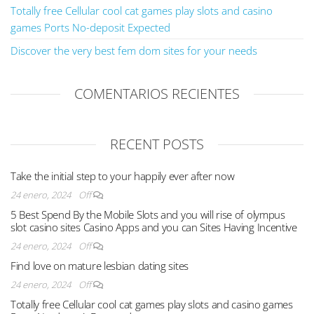
Totally free Cellular cool cat games play slots and casino
games Ports No-deposit Expected
Discover the very best fem dom sites for your needs
COMENTARIOS RECIENTES
RECENT POSTS
Take the initial step to your happily ever after now
24 enero, 2024
Off
5 Best Spend By the Mobile Slots and you will rise of olympus
slot casino sites Casino Apps and you can Sites Having Incentive
24 enero, 2024
Off
Find love on mature lesbian dating sites
24 enero, 2024
Off
Totally free Cellular cool cat games play slots and casino games