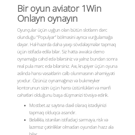
Bir oyun aviator 1Win
Onlayn oynayın
Oyunçular üçün uyğun olan bütün slotların dərc
olunduğu “Populyar” bölməsini ayrıca vurğulamağa
dəyər. Hal-hazırda daha yaxşı sövdələşmələr tapmaq
üçün istifadə edilə bilər. Siz hətta əvvəlcə demo
oynamağa cəhd edə bilərsiniz və yalnız bundan sonra
real pula mərc edə bilərsiniz. Axı, krupiyer üçün oyuna
əslində hansı vəsaitlərin cəlb olunmasının əhəmiyyəti
yoxdur. Özünüz oynamağınızı və bukmeyker
kontorunun sizin üçün hansı üstünlükləri və mənfi
cəhətləri olduğunu başa düşmənizi tövsiyə edirik.
Mostbet.az saytına daxil olaraq istədiyinizi
tapmaq olduqca asandır.
Beləliklə, istənilən istifadəçi sərmayə, risk və
lazımsız çətinliklər olmadan oyundan həzz ala
bilər.