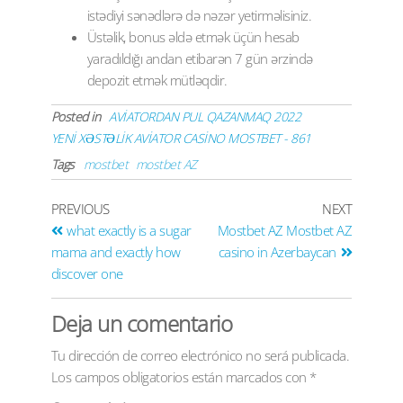
istədiyi sənədlərə də nəzər yetirməlisiniz.
Üstəlik, bonus əldə etmək üçün hesab
yaradıldığı andan etibarən 7 gün ərzində
depozit etmək mütləqdir.
Posted in
AVİATORDAN PUL QAZANMAQ 2022
YENİ XƏSTƏLİK AVİATOR CASİNO MOSTBET - 861
Tags
mostbet
mostbet AZ
PREVIOUS
NEXT
what exactly is a sugar
Mostbet AZ Mostbet AZ
mama and exactly how
casino in Azerbaycan
discover one
Deja un comentario
Tu dirección de correo electrónico no será publicada.
Los campos obligatorios están marcados con
*