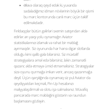
Əlavə olaraq qeyd edək ki, yuxarıda
sadaladığımız idman növlərinin böyük bir qismi
bu mərc kontorunda canlı mərc üçün təklif
edilməkdədir.
Fırıldaqçılar bütün gəlirləri sxemin satışından əldə
edirlər.ən yaxşı yolu oynamağın Aviator
statistikalarınızı izləmək və rahat bir məbləğ
ayırmaqdır. Siz oyununda hər hansı digər slotlarda
olduğu kimi qalib gələ bilərsiniz. Siz müxtəlif
strategiyalara əməl edə bilərsiniz, lakin zəmanətli
qazanc əldə etməyə ümid etməməlisiniz. Strategiyalar
sizə oyunu qurmağa imkan verir, ancaq qazanmağa
deyil. Üçün qarşılığında oynamaq siz pul Aviator-da
qeydiyyatdan keçməli, Pin-Up hesabınızı
maliyyələşdirməli və slotu işə salmalısınız. Müvafiq
pəncərədə mərc məbləğini göstərin və raundun
başlamasını gözləyin.