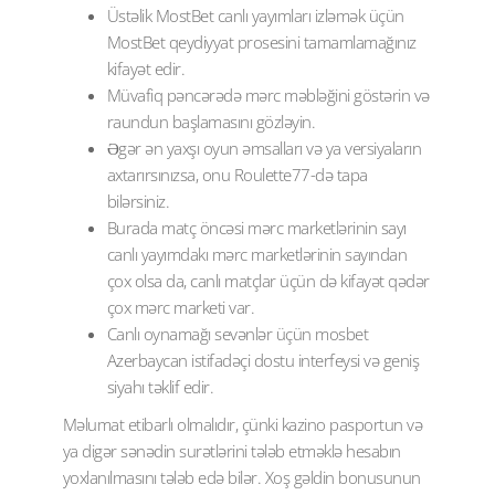
Üstəlik MostBet canlı yayımları izləmək üçün
MostBet qeydiyyat prosesini tamamlamağınız
kifayət edir.
Müvafiq pəncərədə mərc məbləğini göstərin və
raundun başlamasını gözləyin.
Əgər ən yaxşı oyun əmsalları və ya versiyaların
axtarırsınızsa, onu Roulette77-də tapa
bilərsiniz.
Burada matç öncəsi mərc marketlərinin sayı
canlı yayımdakı mərc marketlərinin sayından
çox olsa da, canlı matçlar üçün də kifayət qədər
çox mərc marketi var.
Canlı oynamağı sevənlər üçün mosbet
Azerbaycan istifadəçi dostu interfeysi və geniş
siyahı təklif edir.
Məlumat etibarlı olmalıdır, çünki kazino pasportun və
ya digər sənədin surətlərini tələb etməklə hesabın
yoxlanılmasını tələb edə bilər. Xoş gəldin bonusunun