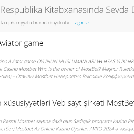
 Respublika Kitabxanasında Sevda Də
 fərq əhəmiyyətli dərəcədə böyük olur. –
əgər siz
Aviator game
bet Casino Aviator game OYUNUN MÜSLÜMANLARI VƏ ƏSAS YÜKLƏR
lı Casino Mostbet Who is the owner of MostBet? Məşhur Ruletk
 Москва) – Отзывы Mostbet Невероятно Высокие Коэффициен
üsusiyyətləri Veb sayt şirkəti MostBe
 Rəsmi Mostbet saytına daxil olun Sadiqlik proqramı Kazino PI
остбет) Mostbet Az Online Kazino Oyunları AVRO 2024-ə vəsiqə.