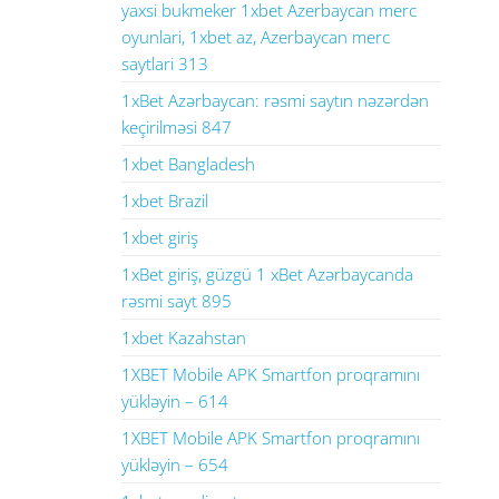
yaxsi bukmeker 1xbet Azerbaycan merc
oyunlari, 1xbet az, Azerbaycan merc
saytlari 313
1xBet Azərbaycan: rəsmi saytın nəzərdən
keçirilməsi 847
1xbet Bangladesh
1xbet Brazil
1xbet giriş
1xBet giriş, güzgü 1 xBet Azərbaycanda
rəsmi sayt 895
1xbet Kazahstan
1XBET Mobile APK Smartfon proqramını
yükləyin – 614
1XBET Mobile APK Smartfon proqramını
yükləyin – 654