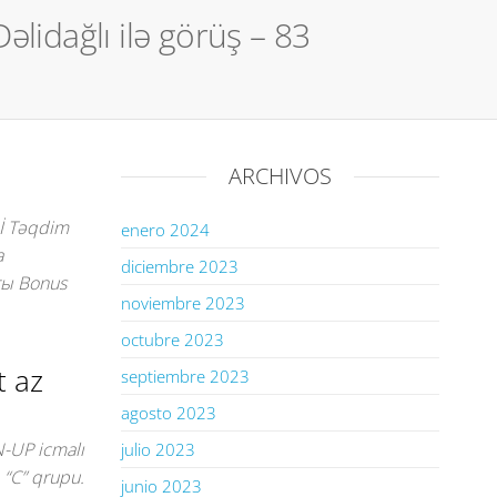
lidağlı ilə görüş – 83
ARCHIVOS
İ Təqdim
enero 2024
a
diciembre 2023
ты Bonus
noviembre 2023
octubre 2023
t az
septiembre 2023
agosto 2023
N-UP icmalı
julio 2023
 “C” qrupu.
junio 2023