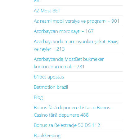
861
AZ Most BET
Az rəsmi mobil versiya və proqramı – 901
Azərbaycan mərc saytı – 167
Azərbaycanda mərc oyunları şirkəti Baxış
və rəylər – 213
Azərbaycanda MostBet bukmeker
kontorunun icmalı – 781
b1bet apostas
Betmotion brazil
Blog
Bonus fără depunere Lista cu Bonus
Casino fără depunere 488
Bonus za Rejestracje 50 DS 112
Bookkeeping