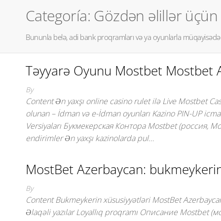
Categoría:
Gözdən əlillər üçün
Bununla belə, adi bank proqramları və ya oyunlarla müqayisədə
Təyyarə Oyunu Mostbet Mostbet 
By
Content Ən yaxşı online casino rulet ilə Live Most
olunan – İdman və e-İdman oyunları Kazino PIN-UP icma
Versiyaları Букмекерская Контора Mostbet (россия,
endirimler Ən yaxşı kazinolarda pul…
MostBet Azerbaycan: bukmeykerin x
By
Content Bukmeykerin xüsusiyyətləri MostBet Azerbaycan
Əlaqəli yazılar Loyallıq proqramı Описание Mostbet (м