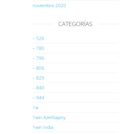
noviembre 2020
CATEGORÍAS
– 526
– 780
– 796
– 806
– 829
– 840
– 944
1w
1win Azerbajany
1win India