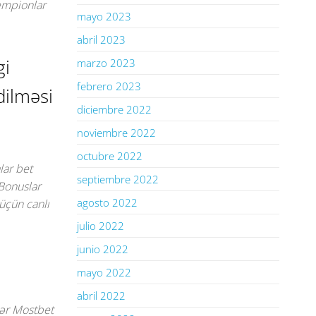
Çempionlar
mayo 2023
abril 2023
gi
marzo 2023
febrero 2023
dilməsi
diciembre 2022
noviembre 2022
octubre 2022
lar bet
septiembre 2022
Bonuslar
agosto 2022
çün canlı
julio 2022
junio 2022
mayo 2022
abril 2022
lər Mostbet